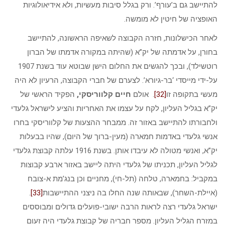
להתיישב גם ב’עורף’. ורק בגלל סיבות מעשיות, ולא אידיאולוגיות
האופציה של חיטין לא מומשה.
לאחר הכישלונות, חזרה הקבוצה לשאיפה הראשונה, להתיישב
בחורן, על אדמתה של יק”א (שהיתה במקורה אדמתו של הברון
רוטשילד), ובכך להגשים את החלום הישן שבוטא עוד בשנת 1907
על-ידי מייסדי ‘בר-גיורא’. לצערם של חברי הקבוצה, הרעיון לא היה
מעשי בתקופה זו
[32]
. אולם
חיים קלווריסקי,
הפקיד הראשי של
יק”א בגליל העליון, לקח על עצמו את האחריות והציע לישראל גלעדי
ולחבורתו להתיישב באזור זה. ממבחר ההצעות של קלווריסקי בחרו
אנשי גלעדי באדמות חמארה (מעין-ברוך של היום), שהיו בבעלות
יק”א, ואנשי מטולה לא עיבדו אותן. בשנת 1916 עלתה קבוצת גלעדי
לגליל העליון, תכניתו של גלעדי היתה ליישב באזור ארבע קבוצות
במקביל: בחמארה, טלחה (תל-חי), מחניים וכן בנג’מת א-צובח
(איילת-השחר), שבאותה שנה החלו בה ניצני ההתיישבות
[33]
.
ישראל גלעדי רצה לראות הרבה ישובי-פועלים גדולים ומבוססים
במזרח הגליל העליון. מספר חבריה של קבוצת גלעדי היה זעום