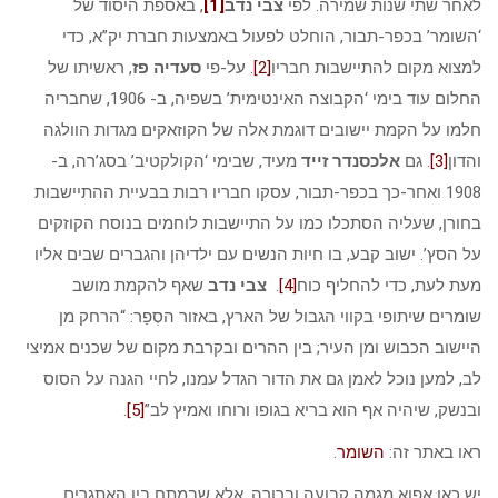
לאחר שתי שנות שמירה. לפי
צבי נדב
[1]
, באספת היסוד של
‘השומר’ בכפר-תבור, הוחלט לפעול באמצעות חברת יק”א, כדי
למצוא מקום להתיישבות חבריו
[2]
. על-פי
סעדיה פז
, ראשיתו של
החלום עוד בימי ‘הקבוצה האינטימית’ בשפיה, ב- 1906, שחבריה
חלמו על הקמת יישובים דוגמת אלה של הקוזאקים מגדות הוולגה
והדון
[3]
. גם
אלכסנדר זייד
מעיד, שבימי ‘הקולקטיב’ בסג’רה, ב-
1908 ואחר-כך בכפר-תבור, עסקו חבריו רבות בבעיית ההתיישבות
בחורן, שעליה הסתכלו כמו על התיישבות לוחמים בנוסח הקוזקים
על הסץ’. ישוב קבע, בו חיות הנשים עם ילדיהן והגברים שבים אליו
מעת לעת, כדי להחליף כוח
[4]
.
צבי נדב
שאף להקמת מושב
שומרים שיתופי בקווי הגבול של הארץ, באזור הסְפַר: “הרחק מן
היישוב הכבוש ומן העיר; בין ההרים ובקרבת מקום של שכנים אמיצי
לב, למען נוכל לאמן גם את הדור הגדל עמנו, לחיי הגנה על הסוס
ובנשק, שיהיה אף הוא בריא בגופו ורוחו ואמיץ לב”
[5]
.
ראו באתר זה:
השומר
.
יש כאן אפוא מגמה קבועה וברורה, אלא שבמתח בין האתגרים