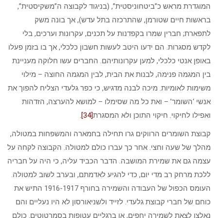
המוגדרת מראש כ”ביטחוניסטית”, (בניגוד לקבוצה ה”משקיסטית”,
בראשות חיים שטורמן, שהתרכזה בתל עדש), אך בונה משק
לתפארת; חברין שמרו בקפדנות על תכנים, עקרונות וערכים, בלי
לקדש מסגרות. הם ידעו היטב לעשות חשבון כלכלי, אך בו בזמן פעלו
באופן אנטי כלכלי, למען עקרונותיהם. החברים עשו חלוקה מעניינת
בין המגמה פנימה, לבנות את הבית, לבין המגמה החוצה – מילוי
משימות לאומיות. מיכה לבנה מדגיש, כי כפר גלעדי הצליח להפוך את
אנשי ‘השומר’ – ואת כל מה שסימלו – למושא להערצה, הזדהות
ואפילו לחיקוי. חיקוי התוכן ולא המסגרת
[34]
.
קבוצת השומרים הרווקים גרו תחילה בחמארה והמשפחות במטולה,
מהלך של שעה וחצי. אחר כך עברו כולם למטולה. הקבוצה לקחה על
עצמה גם את שמירת המושבה. הדבר הכביד עליה, כי היה על חבריה
ללכת מרחק רב מדי יום, כדי להגיע לאדמתם, ובערב לשוב למטולה.
העומס הכפול של העבודה והשמירה בחורף 1916-1917 התיש את
כוחם של חברי קבוצת גלעדי. לזייד ולשניאורסון לא היו נעליים והם
נאלצו לצאת לשמירה יחפים, או ברגליים עטופות בסמרטוטים. כולם