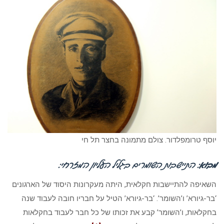
יוסף טרומפלדור. צולם מתמונה בחצר תל חי
מבוא
: התיישבות השומרים בגליל העליון המזרחי:
השאיפה להתיישבות חקלאית, היתה מעקרונות היסוד של הארגונים
‘בר-גיורא’ ו’השומר’. ‘בר-גיורא’ הטיל על חבריו חובה לעבוד שנה
בחקלאות, ו’השומר’ קבע את זכותו של כל חבר לעבוד בחקלאות