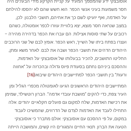
אוסובצקי ידע שהמסמך המעיד על קניית הקרקע מידי הבעלים היה
חסר משמעות בעיני אנשי הכפר. הוא חשש שהם לא יהססו להילחם
על האדמה, ואף יזעיקו לשם כך את אחיהם, תושבי הלבנון. לכן,
במצב שנראה חסר מוצא, יצא בלוויית עוזרו לכפר אומטולה, כשהם
רכובים על שתי סוסות אצילות. הם עברו את הכפר בדהירה מהירה –
ועצרו בפתח ביתו של השייך, ראש הכפר. אומץ לבם של שני הרוכבים
היהודים הדהים את תושבי הכפר ושבה את לבם. לאחר משא ומתן,
החליטו התושבים, להכיר בבעלותו של אוסובצקי על האדמות,
וההסכם ביניהם נחתם בסעודת פיוס גדולה ובהכרזה על “אחווה
ורעות” בין תושבי הכפר למתיישבים היהודים שיבואו
[16]
.
המתיישבים היהודים הראשונים הגיעו לאומטולה מכפרי הגליל ומן
העיר צפת, כדי להקים “מושבת עובדי אדמה”. הברון רוטשילד, שמימן
את רכישת האדמות, שלח למקום גם פועלים חקלאיים יהודים. אלה
התחילו לעבד את האדמות לצדם של הדרוזים, שהמשיכו לעבוד
במקום, על פי ההסכם עם אוסובצקי. אולם מתברר כי אוסובצקי
הטעה את הברון. תנאי החיים והמגורים היו קשים, והמושבה הייתה