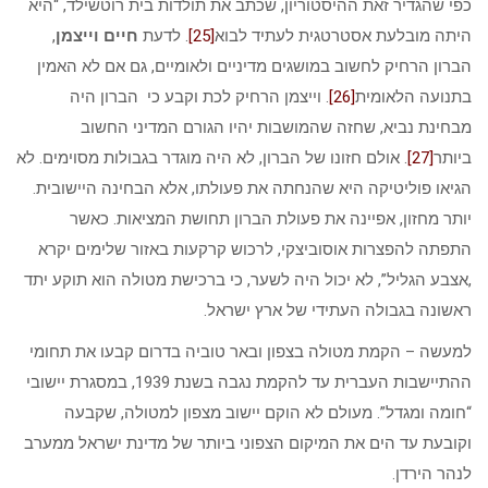
כפי שהגדיר זאת ההיסטוריון, שכתב את תולדות בית רוטשילד, “היא
היתה מובלעת אסטרטגית לעתיד לבוא
[25]
. לדעת
חיים וייצמן
,
הברון הרחיק לחשוב במושגים מדיניים ולאומיים, גם אם לא האמין
בתנועה הלאומית
[26]
. וייצמן הרחיק לכת וקבע כי הברון היה
מבחינת נביא, שחזה שהמושבות יהיו הגורם המדיני החשוב
ביותר
[27]
. אולם חזונו של הברון, לא היה מוגדר בגבולות מסוימים. לא
הגיאו פוליטיקה היא שהנחתה את פעולתו, אלא הבחינה היישובית.
יותר מחזון, אפיינה את פעולת הברון תחושת המציאות. כאשר
התפתה להפצרות אוסוביצקי, לרכוש קרקעות באזור שלימים יקרא
,אצבע הגליל”, לא יכול היה לשער, כי ברכישת מטולה הוא תוקע יתד
ראשונה בגבולה העתידי של ארץ ישראל.
למעשה – הקמת מטולה בצפון ובאר טוביה בדרום קבעו את תחומי
ההתיישבות העברית עד להקמת נגבה בשנת 1939, במסגרת יישובי
“חומה ומגדל”. מעולם לא הוקם יישוב מצפון למטולה, שקבעה
וקובעת עד הים את המיקום הצפוני ביותר של מדינת ישראל ממערב
לנהר הירדן.