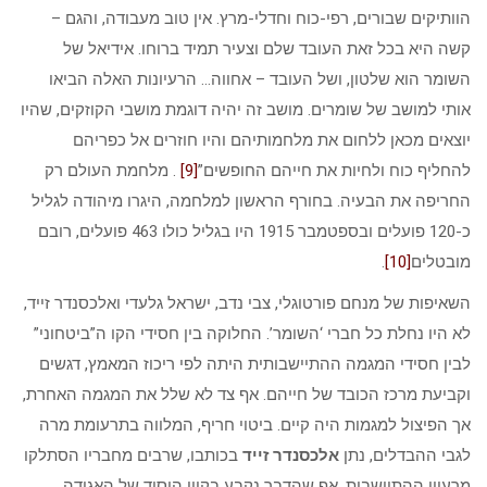
הוותיקים שבורים, רפי-כוח וחדלי-מרץ. אין טוב מעבודה, והגם –
קשה היא בכל זאת העובד שלם וצעיר תמיד ברוחו. אידיאל של
השומר הוא שלטון, ושל העובד – אחווה… הרעיונות האלה הביאו
אותי למושב של שומרים. מושב זה יהיה דוגמת מושבי הקוזקים, שהיו
יוצאים מכאן ללחום את מלחמותיהם והיו חוזרים אל כפריהם
להחליף כוח ולחיות את חייהם החופשים”
[9]
. מלחמת העולם רק
החריפה את הבעיה. בחורף הראשון למלחמה, היגרו מיהודה לגליל
כ-120 פועלים ובספטמבר 1915 היו בגליל כולו 463 פועלים, רובם
מובטלים
[10]
.
השאיפות של מנחם פורטוגלי, צבי נדב, ישראל גלעדי ואלכסנדר זייד,
לא היו נחלת כל חברי ‘השומר’. החלוקה בין חסידי הקו ה”ביטחוני”
לבין חסידי המגמה ההתיישבותית היתה לפי ריכוז המאמץ, דגשים
וקביעת מרכז הכובד של חייהם. אף צד לא שלל את המגמה האחרת,
אך הפיצול למגמות היה קיים. ביטוי חריף, המלווה בתרעומת מרה
לגבי ההבדלים, נתן
אלכסנדר זייד
בכותבו, שרבים מחבריו הסתלקו
מרעיון ההתיישבות, אף שהדבר נקבע בקווי היסוד של האגודה