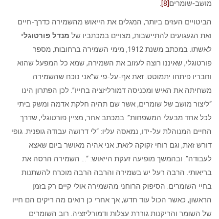
מושב-שומרים
[8]
.
הביטויים העזים ביותר, המגלים את הייאוש מהשמירה כדרך-חיים
ואת הגעגועים להתיישבות, מצויים במכתביו של
מנדל פורטוגלי
לאשתו. במכתב משנת 1912, מימי השמירה ברחובות, מספר
פורטוגלי, שאיננו רוצה לעזוב את השמירה, שמא כל המפעל שהוא
וחבריו פיתחו יתמוטט. זאת אף-על-פי ש”אני נוכח שהשמירה
משחיתה את האיש ומכניסה דמורליזציה בחייו”. לכן הפתרון הינו
“ליצור מושב של שומרים, אשר שם תהיה חלקת אדמה ומשק ביתי
לכל אחד מבעלי המשפחות”. במכתב אחר, מציין פורטוגלי, שדרך
החיים המנוהלת על-ידו, נמאסה עליו: “לי דרושה עבודה גופנית. גופי
דורש זאת, וגם רוחי זקוקה לזאת. אני אהיה מאושר ביום שאצא
לעבודה”. ובהמשך מופיעה זעקת הייאוש: “… השמירה הרסה את
בריאותי. הרבה רעל יש בשמירה והרבה הרבה מוכרח להשתנות
בחיי השומרים. הסיפוק הרוחני מהשמירה אולי קיים רק בזמן
הראשון, כאשר הכול עוד חדש, אך אחרי כן רואים מה ריקים הם חייו
של השומר והריקנות גוררת עצלות ודמורליזציה. רוב השומרים