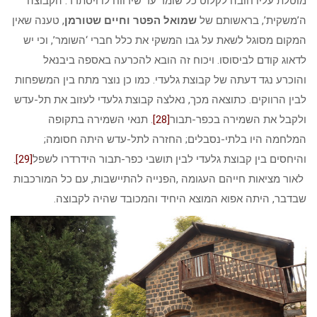
מוטלת עליו חובה לקלוט כל שומר עד שירווח לו ויסתדר. הקבוצה
ה’משקית’, בראשותם של
שמואל הפטר וחיים שטורמן
, טענה שאין
המקום מסוגל לשאת על גבו המשקי את כלל חברי ‘השומר’, וכי יש
לדאוג קודם לביסוסו. ויכוח זה הובא להכרעה באספה ביבנאל
והוכרע נגד דעתה של קבוצת גלעדי. כמו כן נוצר מתח בין המשפחות
לבין הרווקים. כתוצאה מכך, נאלצה קבוצת גלעדי לעזוב את תל-עדש
ולקבל את השמירה בכפר-תבור
[28]
. תנאי השמירה בתקופה
המלחמה היו בלתי-נסבלים; החזרה לתל-עדש היתה חסומה;
והיחסים בין קבוצת גלעדי לבין תושבי כפר-תבור הידרדרו לשפל
[29]
.
לאור מציאות חייהם העגומה ,הפנייה להתיישבות, עם כל המורכבות
שבדבר, היתה אפוא המוצא היחיד והמכובד שהיה לקבוצה.