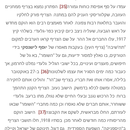
עמדו על סף אפיסת כוחות גמורה
[35]
. הפתרון נמצא בצריף ממחניים
העזובה, שקלווריסקי העניק להם במתנה. הצריף פורק לחלקיו
והועבר בתלאות רבות צפונה. לאחר מאמצים רבים הוא הוקם מחדש
על ראש הגבעה, שעליה ניצב כיום קיבוץ כפר-גלעדי. בשלהי קיץ
1917, עלו החברים אל ההר. על שם הצריף קראו הערבים למקום
“תח’שיבה” (צריף העץ). בעקבות מאסרו של
יוסף לישנסקי
בידי
הטורקים, בו נאלץ למסור ידיעות, גם על “השומר”, בא גל של
חיפושים, מעצרים ועינויים, בכל ישובי הגליל. גלעדי נמלט לחרמון, אך
כעבור כמה ימים הסגיר את עצמו לשלטונות
[36]
. ב-27 באוקטובר
בלילה, אסרו אותו ואת חבריו, בצריף שב”הר”. והוליכו אותם לחקירה
במטולה ומשם לכלא בדמשק. הישוב נעזב. הצריף הקטן התהפך
ברוח. כל הרכוש נגנב ובעלי החיים שלא נגזלו, מתו ברעב. גלעדי
ששוחרר, אותם חברים שלא נאסרו וכן כמה מחברי “השומר” שבאו
לעזרתם, החלו מבראשית, לשקם את הקבוצה
[37]
. הישוב הוקם
מהריסותיו כמה חודשים לאחר מכן. בסתיו 1918, חלו תושבי הצריף
ב”היספניקה”, השפעת הספרדית . גם דוגל, תינוקם של ישראל וקיילה