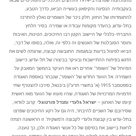
מהמלחמה שפרצה ב–1914 והלחצים הכלכליים והפוליטיים שבאו
בעקבותיה. הנסיגה והקיפאון בעשייה הביאו, כדרך הטבע,
להתגמדותו של החזון. חלק ניכר של השומרים נאלץ להתרכז
בתל-עדש, בהעדר מקומות עבודה או שמירה. בסיר הלחץ
החברתי-כלכלי של היישוב הקטן רבו החיכוכים, הטינות, האיבות
וחוסר הסובלנות של האנשים זה כלפי זה; ואלה, בסופו של דבר,
הביאו לפיצול בדעות ובמגמות. התגבשה קבוצה, שרצתה לשים את
הדגש בפיתוח ההתיישבות ובעיקר בביצורו של תל-עדש, כיישוב
המיוחל של ‘השומר’. אחרים ראו את העיקר בהמשך המאבק על
השמירה. אל הוועד החדש של ‘השומר’, שנבחר באספת האגודה
בספטמבר 1915 (א’ בתשרי תרע”ו) ביבנאל, סירבו להצטרף שתי
הדמויות המרכזיות של האגודה, שהיו מעוזו של הוועד מאז ראשית
קיומו של הארגון –
ישראל גלעדי ומנדל פורטוגל
י. קרוב לוודאי,
שסירובם של השניים להיבחר, היה גם על רקע החיכוכים שפרצו
בתל-עדש בין קבוצת גלעדי לקבוצה ה’משקית’. זו הראשונה רצתה
לראות ביישוב את בסיסם של כל אנשי האגודה ולכן, כך טענה,