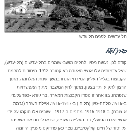
תל עדשים. לפנים תל עדש.
בדרך לגליל
קודם לכן, נעשה ניסיון להקים מושב-שומרים בתל-עדשים (תל-עדש),
שעל אדמותיה עלו אנשי האגודה באוקטובר 1913. היסודות להקמת
הקבוצות בגליל העליון המזרחי הונחו במשך שנות המלחמה. מתוך
הרצון לתקוע יתד בצפון, מתוך לחץ המשבר ומתוך האפשרויות
שנפתחו. בזו אחר זו נוסדו הקבוצות חמארה, בר גיורא -כפר גלעדי,
ב-1916; טלחה-טיון (תל חי) ב-1916-1917; איילת השחר (נג’מת
א-צובח), ב-1916-1918 ומחניים ב-1917. יישובים אלו הוקמו על-ידי
אנשי הזרם הפועלי, בני העלייה השנייה, שבאו לבנות את משקיהם
על יסוד של חיים קולקטיביים. נוצר כאן פרדוקס מעניין: היוזמה