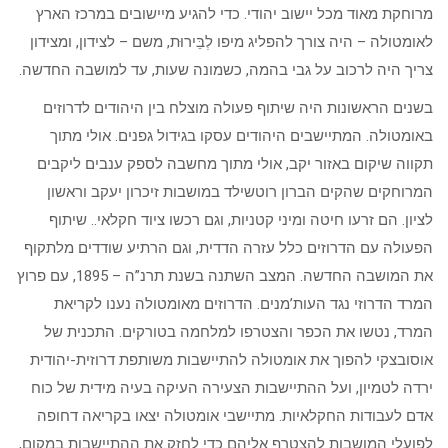
מרוחקת מאוד מכל יישוב יהודי. כדי להגיע מיישובים במרכז הארץ
לאומטולה – היה צורך להפליג מיפו לְבֵּירוּת, משם – לצידון, ומצידון
צריך היה לרכוב על גבי בהמה, כשמונה שעות, עד למושבה החדשה.
בשנים הראשונות היה שיתוף פעולה מוצלח בין היהודים לדרוזים
באומטולה. המתיישבים היהודים עסקו בגידול גפנים. אולי מתוך
תקווה שיקום באזור יקב, אולי מתוך מחשבה לספק ענבים ליקבים
המרוחקים שהקים הברון רוטשילד במושבות זיכרון יעקב וראשון
לציון. הם זרעו חיטה ומיני קטניות, וגם רכשו ציוד חקלאי.. שיתוף
הפעולה עם הדרוזים כלל עזרה הדדית, וגם הרתיע שודדים מלתקוף
את המושבה החדשה. המצב השתנה בשנת תרנ”ה – 1895, עם פרוץ
המרד הדרוזי נגד העות’מנים. הדרוזים מאומטולה נענו לקריאת
המרד, נטשו את הכפר והצטרפו למלחמה בטורקים. התכנית של
אוסובצקי להפוך את אומטולה להתיישבות משותפת דרוזית-יהודית
ירדה לטמיון, ועל ההתיישבות הצעירה העיקה בעיה מידית של כוח
אדם לעבודות החקלאיות. מתיישבי אומטולה יצאו בקריאה דחופה
לפועלי המושבות להצטרף אליהם כדי לחזק את ההתיישבות במקום,