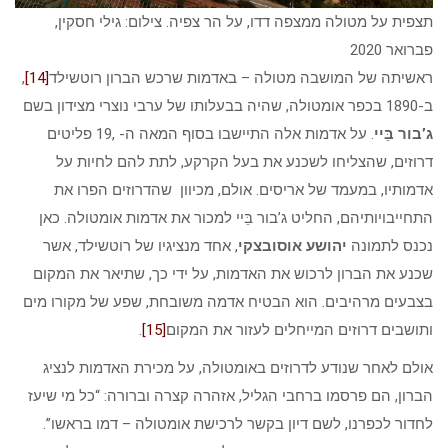
תצפית על מטולה ממצפה דדו, על הר צפיה. צילום: גילי חסקין,
פברואר 2020
ראשיתה של המושבה מטולה – באדמות שרכש הברון רוטשילד
[14]
,
ב-1890 בכפר אומטולה, שהיה בבעלותו של ערבי נוצרי מצידון בשם
ג’בור בֵּיי
. על אדמות אלה התיישבו בסוף המאה ה- ,19 פליטים
דרוזים, שהצליחו לשכנע את בעל הקרקע, לתת להם לחיות על
אדמותיו, במעמד של אריסים. אולם, מכיוון שהדרוזים הפרו את
התחייבויותיהם, החליט ג’בור בֵּיי למכור את אדמות אומטולה. כאן
נכנס לתמונה
יהושע אוסובצקי
, אחד מנציגיו של רוטשילד, אשר
שכנע את הברון לרכוש את האדמות, על ידי כך, שתיאר את המקום
בצבעים מרהיבים. הוא הבטיח אדמה משובחת, שפע של מקורו מים
ותושבים דרוזים המייחלים לעזור את המקום
[15]
.
אולם לאחר שנודע לדרוזים באומטולה, על מכירת האדמות לנציג
הברון, הם פרסמו ברחבי הגליל, אזהרה קצרה וברורה: “כל מי שיעז
לחדור לכפרנו, לשם דיון בקשר לרכישת אומטולה – דמו בראשו”.