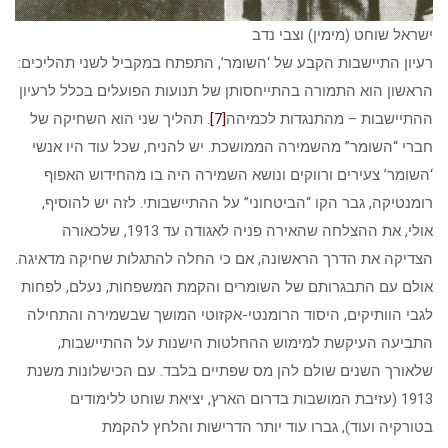
ישראל שוחט (מימין) וצבי נדב
רעיון התיישבות הקבע של ‘השומר’, התפתח במקביל לשני תהליכים:
הראשון הוא התמורה בהתייחסותן של תנועות הפועלים בכלל לרעיון
ההתיישבות – מהתנגדות לכמיהה
[7]
. תהליך שני הוא השחיקה של
חברי “השומר” מהשמירה הממושכת. יש להניח, שכל עוד היו אנשי
‘השומר’ צעירים ורווקים ונושא השמירה היה בו מהחידוש האפוף
רומנטיקה, גבר הקו “הביטחוני” על ההתיישבותי. לזה יש להוסיף,
אולי, את ההצלחה שהאירה פניה לאגודה עד 1913, שלכאורה
הצדיקה את הדרך הראשונה, אם כי החלה להתגלות שחיקה מדאיגה.
אולם עם התבגרותם של השומרים והקמת המשפחות, נעלם, לפחות
לגבי הוותיקים, היסוד הרומנטי-אקזוטי המושך שבשמירה והתחילה
התביעה העיקשת למימוש ההחלטות הישנות על ההתיישבות,
שלאורך השנים שולם להן מס שפתיים בלבד. עם הכישלונות משנת
1913 (עזיבת המושבות בדרום הארץ, יציאת שוחט ללימודים
בטורקיה ועוד), גברו עוד יותר הדרישות והלחץ להקמת