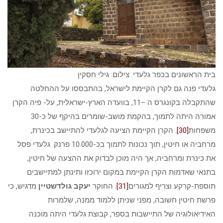
בית הראשונים בכפר גלעדי. צילום: גילי חסקין
גלעדי פנה גם לקרן הקיימת לישראל, בהתבססו על ההחלטה
שהתקבלה בקונגרס ה –11, בוועדה הארץ-ישראלית, על- פיה הקרן
אמורה היתה לתמוך, בהקמת מושב-שומרים בהיקף של כ-30
משפחות
[30]
. הקרן הקיימת הציעה לגלעדי להתיישב בכינרת,
מרחביה או חיטין, תוך נכונות לתמוך בכ-10.000 פרנק. גלעדי פסל
את כינרת ומרחביה, אך היה מוכן לבדוק את ההצעה של חיטין,
בתנאי שאדמות הקרן הקיימת במקום ירוכזו ותינתן למתיישבים
תוספת-קרקע וצריף למגורים
[31]
. החוקר
יעקב גולדשטיין
מדגיש, כי
פרשת חיטין חשובה, מפני שניתן ללמוד ממנה, שלמרות
האידיאולוגיה של התיישבות בספר, קבוצת גלעדי היתה מוכנה