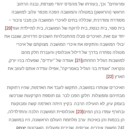
ומרווחים”. וכך, בעזרתו של מהנדס יהודי מצרפת, נבנה הרחוב
הראשי (והראשון) במטולה והמושבה הפכה מכפר עלוב למושבה
מסודרת ומודרנית, שכללה בתים לאיכרי המושבה וכן מבני ציבור –
בית ספר, בית כנסת, בית לרוקח של המושבה, בית למיילדת ועוד
[20]
.
יחד עם זאת, האיכרים סבלו מהתנכלויות השכנים הדרוזים, שגנבו את
יבולי המושבה והתקיפו את איכרי המושבה. מצוקתם של איכרי
מטולה נפתרה בדרך של דילול אוכלוסין והעברת חלק מהם
למושבות הגליל התחתון
[21]
. אגודה של “יורדים”, שפעלה בניו יורק,
ונקראה “אגודת בני הגליל באמריקה”, אפילו עודדה אותם לעזוב את
הארץ
[22]
.
האיכרים שנותרו במושבה, התקשו לעבד את האדמות, שהיו רחוקות
מבתיהם ומפוצלות. חלקן הפכו לבר. גם תוספת הקרקעות שנרכשו
בעמק עיון, לא הועילה הרבה. בקיץ היתה האדמה קשה ומבוקעת
ובחורף עמדו בהן המים
[23]
. אוכלוסיית המושבה הלכה והתדלדלה,
הן בכמות והן באיכות. ערב מלחמת העולם הראשונה, היו במושבה
241 נפשות: איכרים, אריסים, שכירים ופועלים. האגרונום
יצחק