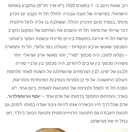
רוב שעות היום, ב- 1 במארס 1920 (י”א אדר תר”פ) ונתקבע באתוס
הישראלי, כפרשייה של הגנה וגבורה. לחללי תל חי נקבע יום זיכרון
מיוחד, בנפרד מיום הזיכרון הכללי, ששולבה בו עליה לרגל חילונית.
דבר שייחד את סיפור תל חי והעצים את המיתוס של המקום והקרב.
פרשת תל חי אירעה בתקופת ביניים מדינית ובשטח הפקר ביטחוני.
הסכסוך שאנשי ארבע הנקודות – מטולה, כפר גלעדי, תל חי וחמארה
– נקלעו לתוכו, היה סכסוך “סורי”, יותר מאשר ארץ ישראלי. יותר
משהיה סכסוך בין ערבים ליהודים, היה סכסוך בין ערביי סוריה
ולבנון של ימינו, לבין הצרפתים שהשתלטו על השטח לאחר מלחמת
העולם הראשונה. על פי כן ולמרות הנסיבות המיוחדות והחריגות,
הפכה תל חי לסמל ולנורמה של התנהגות לאומית. ביום אחד, י”א
באדר, והמיתוס התמקד בדמותו של אדם אחד –
יוסף טרומפלדור
,
אדם שכל דרך חייו הכשירה אותו להיות גיבור אגדה במותו. לימים, גם
תנועת העבודה גם התנועה הרוויזיוניסטית ותנועת הנוער בית”ר, ראו
בתל חי את מורשתם.