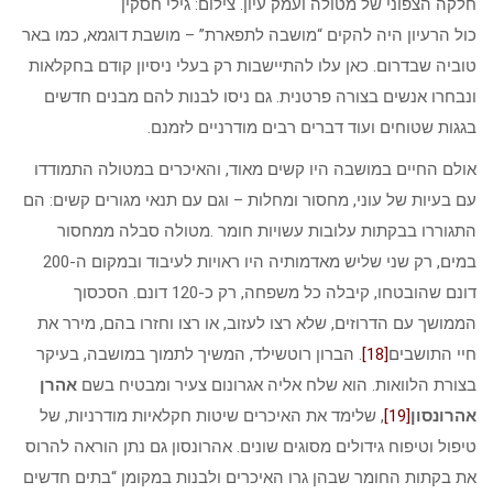
חלקה הצפוני של מטולה ועמק עיון. צילום: גילי חסקין
כול הרעיון היה להקים “מושבה לתפארת” – מושבת דוגמא, כמו באר
טוביה שבדרום. כאן עלו להתיישבות רק בעלי ניסיון קודם בחקלאות
ונבחרו אנשים בצורה פרטנית. גם ניסו לבנות להם מבנים חדשים
בגגות שטוחים ועוד דברים רבים מודרניים לזמנם.
אולם החיים במושבה היו קשים מאוד, והאיכרים במטולה התמודדו
עם בעיות של עוני, מחסור ומחלות – וגם עם תנאי מגורים קשים: הם
התגוררו בבקתות עלובות עשויות חומר .מטולה סבלה ממחסור
במים, רק שני שליש מאדמותיה היו ראויות לעיבוד ובמקום ה-200
דונם שהובטחו, קיבלה כל משפחה, רק כ-120 דונם. הסכסוך
הממושך עם הדרוזים, שלא רצו לעזוב, או רצו וחזרו בהם, מירר את
חיי התושבים
[18]
. הברון רוטשילד, המשיך לתמוך במושבה, בעיקר
בצורת הלוואות. הוא שלח אליה אגרונום צעיר ומבטיח בשם
אהרן
אהרונסון
[19]
, שלימד את האיכרים שיטות חקלאיות מודרניות, של
טיפול וטיפוח גידולים מסוגים שונים. אהרונסון גם נתן הוראה להרוס
את בקתות החומר שבהן גרו האיכרים ולבנות במקומן “בתים חדשים