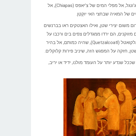
נמשיך אל פלנקה (Palenque), אתר המאיה המרהיב העולה מתוך הג’ונגל, אל מפלי המים של צ’יאפס (Chiapas), אל
 של המאיה שבחצי האי יוּקָטָן.
 משום יצירי שטן, ואילו האצטקים ראו בברנשים
מזוקנים, הם ירדו ממגדלים צפים בים ורכבו על
איילים ענקיים. הם הזכירו למארחיהם מלאכים, שליחיו של האל קצאלקואטל (Quetzalcoatl), שהיה כמותם, אל בהיר
טן, חזקה על המפגש הזה, שיניב פירות קלוקלים.
כל שנדע יותר על העומד מולנו, ידיד או יריב,