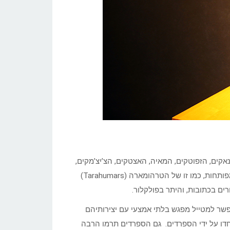
קים, הזפוטקים, המאיה, האצטקים, הצ’יצ’מקים,
ועוד. כאן יצרו עמים פחות ידועים, כמו הטרסקנים, ותרבויות פחות מפותחות, כמו זו של הטרהומארה (Tarahumars)
ים בכתובות, והיתר בפולקלור.
אפשר למטייל מפגש בלתי אמצעי עם יצירותיהם
חדו על ידי הספרדים. גם הספרדים תרמו הרבה