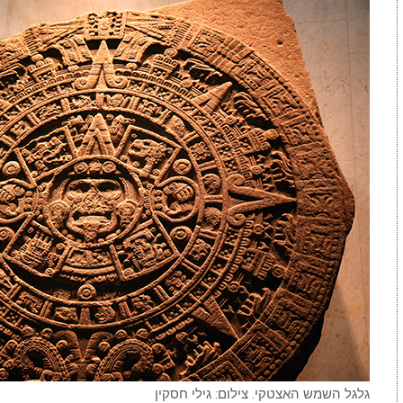
גלגל השמש האצטקי. צילום: גילי חסקין