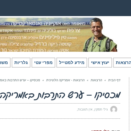
רצאות
יעוץ אישי
מידע למטייל
מפרי עטי
גלריות
משו
דף הבית
»
הרצאות
»
הרצאות - אמריקה הלטינית
»
מכסיקו – ערש התרבות באמ
מכסיקו – ערש התרבות באמריקה
גילי חסקין
אין תגובות