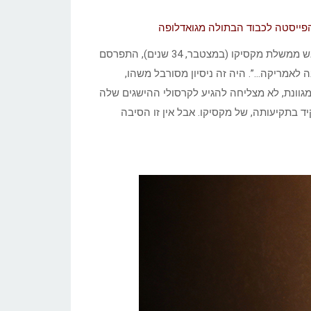
פייסטה לכבוד הבתולה מגואדלופה
(José de la Cruz Porfirio Díaz Mori), מי שהיה ראש ממשלת מקסיקו (במצטבר, 34 שנים), התפרסם
לאמריקה…”. היה זה ניסיון מסורבל משהו,
מגוונת, לא מצליחה להגיע לקרסולי ההישגים שלה
 בתקיעותה, של מקסיקו. אבל אין זו הסיבה