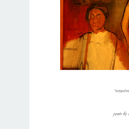
טלטקפטל
גילי חסקין