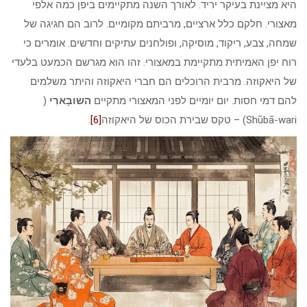
היא מציינת בעיקר יריד. לאורך השנה מתקיימים ביפן כמה אלפי
מאצורי. חלקם כלל ארציים, מרביתם מקומיים. לרוב הם חגיגה של
שמחה, צבע, ריקוד, מוסיקה, ופולחנים עתיקים וחדשים. אומרים כי
רוח יפן האמיתית מתקיימת במאצורי. זהו הוא מגרשם הכמעט בלעדי
של היאקוזה. מרבית הרוכלים הם חברי היאקוזה והיתר משלמים
להם דמי חסות. יום יומיים לפני המאצורי מתקיים
השובָּארִי
(
Shūbā-wari) – טקס שבירת הכוס של היאקוזה
[6]
.