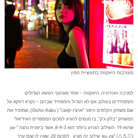
מעורבות היאקוזה בתעשיית המין
למרבה האירוניה, היאקוזה – אחד מארגוני הפשע הגדולים
והמפחידים בעולם, אם לא הגדול והמפחיד שבהם – נקרא דווקא על
שם משחק הקלפים היפני “אויצ’ו-קאבו” ( Oicho-Kabu)
,
שמזכיר את
המשחק “בלק-ג’ק”, בו מנסים להגיע לסכום המספרים האידיאלי
שהוא 19. השילוב הגרוע ביותר הוא 8-9-3, אשר ביפנית נהגה “ya-
ku-za” (八九三). שילוב זה מגיע לסכום 20, שאין לו שום ערך