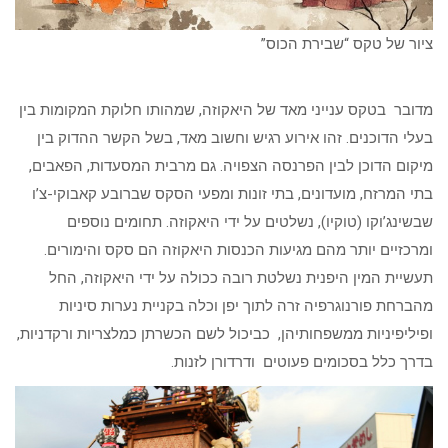
ציור של טקס “שבירת הכוס”
מדובר בטקס ענייני מאד של היאקוזה, שמהותו חלוקת המקומות בין
בעלי הדוכנים. זהו אירוע רגיש וחשוב מאד, בשל הקשר ההדוק בין
מיקום הדוכן לבין הפרנסה הצפויה. גם מרבית המסעדות, הפאבים,
בתי המרזח, מועדונים, בתי זונות ומפעי הסקס שברובע קאבוקי-צ’ו
שבשינג’וקו (טוקיו), נשלטים על ידי היאקוזה. תחומים נוספים
ומרכזיים יותר מהם מגיעות הכנסות היאקוזה הם סקס והימורים.
תעשיית המין היפנית נשלטת רובה ככולה על ידי היאקוזה, החל
מהברחת פורנוגרפיה זרה לתוך יפן וכלה בקניית נערות סיניות
ופיליפיניות ממשפחותיהן, כביכול לשם הכשרתן כמלצריות ורקדניות,
בדרך כלל בסכומים פעוטים ודרדורן לזנות.