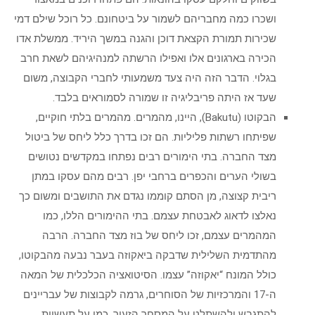
ושכרו כמה מחבריהם לשמור על ביטחונם. כל רוכל שילם דמי
שכירות תמורת הקצאת דוכן והגנה במשך היריד. ממשלת אדו
הכירה בארגונים אלו ואפילו הרשתה למנהיגיהם לשאת חרב
בגלוי. הדבר הזה היה צעד משמעותי לחברי הקבוצה, משום
שעד אז היתה פריבליגיה זו שמורה לסמוראים בלבד.
הבקוטו (Bakutu), היינו, מהמרים. מהמרים בלתי חוקיים,
שפיתחו רשתות פליליות. הם זכו בדרך כלל ליחס של ביטול
מצד החברה. בתי הימורים רבים נפתחו במקדשים נטושים
בשולי הערים והכפרים ברחבי יפן. רבים מהם עסקו במתן
ריבית קצוצה, מן הסתם קוממו נגדם את התושבים ומשום כך
נאלצו לדאוג לאבטחת עצמם. בתי ההימורים הללו, כמו
המהמרים עצמם, זכו ליחס של בוז מצד החברה. הרבה
מהתדמית השלילית שדבקה ביאקוזה בעבר נבעה מהבקוטו,
כולל המונח “יאקוזה” עצמו. הסיטואציה הכלכלית של המאה
ה-17 והמרכזיות של הסוחרים, גרמה לקבוצות של עבריינים
להתגבש ולהשתלט על המסחר הזעיר, כמו על תעשיית