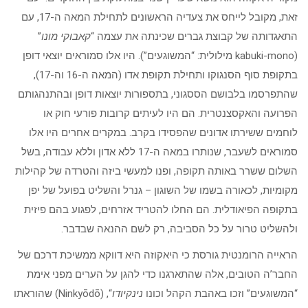
זאת, מקובל לייחס את צעדיה הראשונים לתחילת המאה ה-17, עם
התאגדותה של קבוצת גברים שכינתה את עצמה “
קאבוקי מונו
”
(kabuki-mono מילולית: “המשוגעים”). היו אלו סמוראים יוצאי דופן
בתקופת סוף הסנגוקו ותחילת תקופת אדו (המאה ה-16 וה-17),
שהתפרסמו בלבושם הססגוני, בתספורות יוצאות דופן ובהתנהגותם
הפרועה והאקסצנטרית. הם היו לעיתים קרובות פורעי חוק או
לוחמים ששירתו אדונים שהפסידו בקרב. במקרים אחרים היו אלו
סמוראים לשעבר, שנותרו במאה ה-17 ללא אדון וללא עבודה, בשל
השלום ששרר באותה תקופה, ופנו למעשי ביזה והטרדה של קהילות
מקומיות, לכאורה בשמו של השוגון – גנרל והשליט בפועל של יפן
בתקופה הפיאודלית. הם החלו להטריד אזרחים, לפגוע בהם פיזית
ולהשליט טרור על כל הסביבה, רק לשם ההנאה שבדבר.
הראייה הרומנטית גורסת כי היאקוזה היא דווקא ממשיכת דרכם של
החבר’ה הטובים, אלה שהתארגנו כדי להגן על הערים מפני אימת
“המשוגעים” וזכו באהבת הקהל וכונו
נינקיודו
“, (Ninkyōdō) שהוראתו