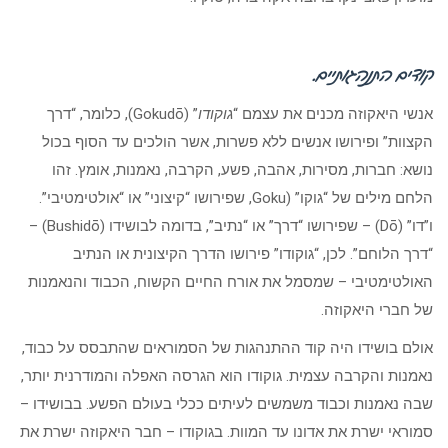
קודים התנהגותיים.
אנשי היאקוזה מכנים את עצמם “
גוקודו
” (Gokudō), כלומר, “דרך
הקצוות” ופירושו אנשים ללא פשרות, אשר הולכים עד הסוף בכול
נושא: חברות, מסירות, אהבה, פשע, הקרבה, נאמנות, אומץ. זהו
הלחם מילים של “גוקו” (Goku, שפירושו “קיצוני” או “אולטימטיבי”.
ו”דו” (Dō) – שפירושו “דרך” או “נתיב”, בדומה לבושידו (Bushidō) –
“דרך הלוחם”. לכן, “גוקודו” פירושו הדרך הקיצונית או הנתיב
האולטימטיבי – שמסמל את אורח החיים הקשוח, הכבוד והנאמנות
של חברי היאקוזה.
אולם בושידו היה קוד ההתנהגות של הסמוראים שהתבסס על כבוד,
נאמנות והקרבה עצמית. גוקודו הוא הגרסה האפלה והמודרנית יותר,
שבה נאמנות וכבוד משמשים לעיתים ככלי בעולם הפשע. בבושידו –
סמוראי ישרת את אדונו עד המוות. בגוקודו – חבר היאקוזה ישרת את