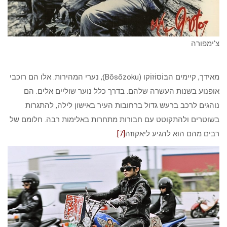
צ’ימפורה
מאידך, קיימים הבּוֹסוֹזוֹקו (Bōsōzoku)ּ, נערי המהירות. אלו הם רוכבי
אופנוע בשנות העשרה שלהם. בדרך כלל נוער שוליים אלים. הם
נוהגים לרכב ברעש גדול ברחובות העיר באישון לילה, להתגרות
בשוטרים ולהתקוטט עם חבורות מתחרות באלימות רבה. חלומם של
רבים מהם הוא להגיע ליאקוזה
[7]
.