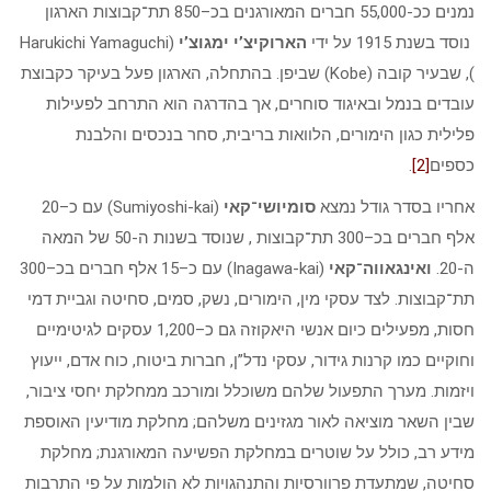
נמנים ככ-55,000 חברים המאורגנים בכ–850 תת־קבוצות הארגון
נוסד בשנת 1915 על ידי
הארוקיצ’י ימגוצ’י
(Harukichi Yamaguchi
), שבעיר קובה (Kobe) שביפן. בהתחלה, הארגון פעל בעיקר כקבוצת
עובדים בנמל ובאיגוד סוחרים, אך בהדרגה הוא התרחב לפעילות
פלילית כגון הימורים, הלוואות בריבית, סחר בנכסים והלבנת
כספים
[2]
.
אחריו בסדר גודל נמצא
סומיושי־קאי
(Sumiyoshi-kai) עם כ–20
אלף חברים בכ–300 תת־קבוצות , שנוסד בשנות ה-50 של המאה
ה-20.
ואינגאווה־קאי
(Inagawa-kai) עם כ–15 אלף חברים בכ–300
תת־קבוצות. לצד עסקי מין, הימורים, נשק, סמים, סחיטה וגביית דמי
חסות, מפעילים כיום אנשי היאקוזה גם כ–1,200 עסקים לגיטימיים
וחוקיים כמו קרנות גידור, עסקי נדל”ן, חברות ביטוח, כוח אדם, ייעוץ
ויזמות. מערך התפעול שלהם משוכלל ומורכב ממחלקת יחסי ציבור,
שבין השאר מוציאה לאור מגזינים משלהם; מחלקת מודיעין האוספת
מידע רב, כולל על שוטרים במחלקת הפשיעה המאורגנת; מחלקת
סחיטה, שמתעדת פרוורסיות והתנהגויות לא הולמות על פי התרבות