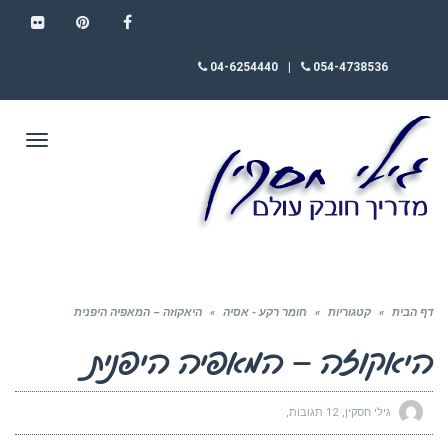
FLICKR
PINTEREST
FACEBOOK
04-6254440
|
054-4738536
תפריט
דף הבית
»
קטגוריות
»
חומר רקע - אסיה
»
היאקוזה – המאפיה היפנית
היאקוזה – המאפיה היפנית
גילי חסקין
12 תגובות