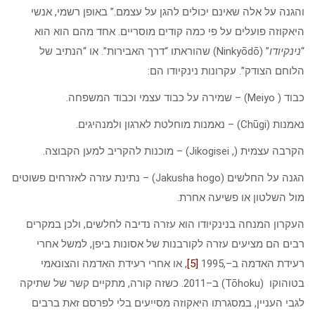
והגנה על אלה שאינם יכולים להגן על עצמם.” באופן רשמי, אנשי
היאקוזה פועלים על פי כמה קודים מוסריים. אחד מהם הוא הוא
“
נינקיודו
” (Ninkyōdō) שהוראתו “דרך האבירות”. או “הנתיב של
הלוחם הצודק”. עקרונות נינקיודו הם:
כבוד ( Meiyo) – שמירה על כבוד עצמי וכבוד המשפחה.
נאמנות (Chūgi) – נאמנות מוחלטת לארגון ולמנהיגים.
הקרבה עצמית (, Jikogisei) – מוכנות להקריב למען הקבוצה.
הגנה על החלשים (Jakusha hogo) – נתינת עזרה לאזרחים פשוטים
מול השלטון או פשיעה אחרת.
העקרון המנחה בנינקיודו הוא עזרה נדיבה לחלשים, ולכן במקרים
רבים הם מציעים עזרה לקורבנות של אסונות ביפן, למשל אחרי
רעידת האדמה ב–,1995
[5]
, או אחרי רעידת האדמה והצונאמי
בטוהוקו (Tōhoku) ב–2011. כשזה קורה, מתקיים קשר של שתיקה
לגבי העניין, במסגרתו היאקוזה מסייעים בלי לפרסם זאת ברבים