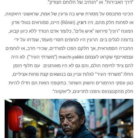
“דרך האבירות”. או “הנתיב של הלוחם הצודק”.
הכינוי מתבסס על מסורת שיש בה גרעין של אמת, שראשוני היאקוזה,
או לפחות חלק מהם, היו
רונין
, (Rōnin) היינו, סמוראים נטולי אדון.
המונח “רונין” פירושו “איש גלים”, כלומר אדם הנודד ללא כיוון קבוע,
בדומה לגלים בים. הרונין היו לוחמים חסרי מעמד, שנדחו על ידי
החברה הסמוראית, אך חלקם הפכו למורדים, שכירי חרב, או לוחמים
עצמאייםף שקראו לעצמם
machi-yakko
(“משרתי העיר”). לא היה
להם ציוד לחימה הולם, והם גם לא היו מאורגנים. עם חלוף הזמן
החלו “משרתי העיר” לגלות עניין גם בנושאים קצת פחות אציליים,
כגון עסקי ההימורים והשוק השחור. בתקופה הזאת הם חדלו להיות
חלק מהקונצנזוס והפכו לחריגים, ל”יאקוזה”.