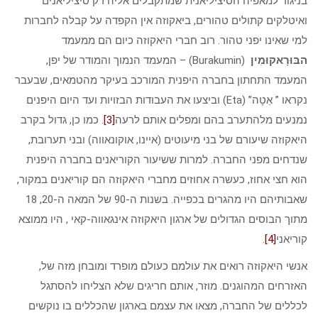
בניגוד למאפיה הסיציליאנית שמתקבלים אליה רק סיציליאנים
ואיטלקים קתולים טהורים, ביאקוזה אין הקפדה על קבלה לחברות
למי שאינו יפני טהור. רוב חברי היאקוזה כיום הם ממעמד
הבּוּרָאקוּמִין
(Burakumin) – המעמד הנמוך והמודר של יפן,
המעמד התחתון בחברה היפנית המורכב בעיקר מהטמאים, שבעבר
נקראו ” אֵטָה” (Eta) וביצעו את העבודות הבזויות ועד היום היפנים
נמנעים מלהתערב בהם ומפלים אותם לרעה
[3]
. כמו כן, גדול בקרב
היאקוזה שיעורם של בני מיעוטים (איינו, אוקונאווה) ובני תערובת,
שנדחים מפני החברה. למרות ששיעור הקוריאנים בחברה היפנית
הוא חצי אחוז, כעשרה אחוזים מחברי היאקוזה הם קוריאנים במקור,
שאבותיהם היו מהגרים בכפייה. בשנות ה-90 של המאה ה-20, 18
מתוך הבוסים הגדולים של ארגון היאקוזה אינגאווה-קאי , היו ממוצא
קוריאני
[4]
.
אנשי היאקוזה רואים את עולמם כעולם מופרד ומובחן מזה של,
האזרחים המהוגנים. מוזר, אותם חריגים שלא הצליחו להסתגל
לכללים של החברה, מצאו את עצמם בארגון שהכללים בו נוקשים