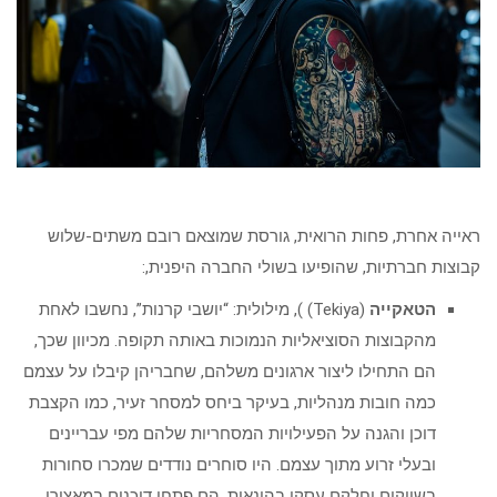
ראייה אחרת, פחות הרואית, גורסת שמוצאם רובם משתים-שלוש
קבוצות חברתיות, שהופיעו בשולי החברה היפנית,:
הטאקייה
(Tekiya) ), מילולית: “יושבי קרנות”, נחשבו לאחת
מהקבוצות הסוציאליות הנמוכות באותה תקופה. מכיוון שכך,
הם התחילו ליצור ארגונים משלהם, שחבריהן קיבלו על עצמם
כמה חובות מנהליות, בעיקר ביחס למסחר זעיר, כמו הקצבת
דוכן והגנה על הפעילויות המסחריות שלהם מפי עבריינים
ובעלי זרוע מתוך עצמם. היו סוחרים נודדים שמכרו סחורות
בשווקים וחלקם עסקו בהונאות. הם פתחו דוכנים במאצורי