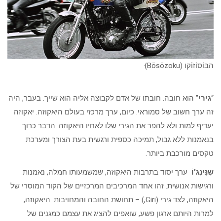
הבּוֹסוֹזוֹקו (Bōsōzoku)ּ
“
גירי
” הוא חובה. חובתו של אדם לקבוצה אליה הוא שייך. בעבר, היה
זה ערך חשוב של סמוראי. כיום, ערך מרכזי בעולם היאקוזה. יאקוזה
יעדיף למות ולא להפר את הגירי שלו לאחיו היאקוזה. הדבר כרוך
בנאמנות ללא גבול, תמיכה כספית ורגשית בעת הצורך ומערכת
טקסים מורכבת ביותר.
שֶנִּינְג’וֹ
ערך יסוד בתרבות היאקוזה, שמשמעותו חמלה, נאמנות
ורגישות אנושית. זהו אחד המרכיבים המרכזיים של הקוד המוסרי של
היאקוזה, לצד גירי (Giri,) – תחושת החובה והמחויבות. היאקוזה,
למרות היותם ארגון פשע, שואפים להציג את עצמם כמגנים של