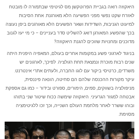
היאקוזה רואה בגביית הפרוטקשן מס לגיטימי שבתמורה לו מובטח
לאזרח שקט נפשי מפני הפשיעה הלא מאורגנת. אחת הסיבות
למיעוט הגניבות, השדידות ושאר הפשעים הלא מאורגנים ביפן נעוצה
בכך שהפשע המאורגן דואג להשליט סדר בעניינים – כי מי יעז לגנוב
מדוכנים ומחנויות שזוכים להגנת היאקוזה?
בניגוד לארגוני פשע במקומות אחרים בעולם, המאפיה היפנית היתה
שנים רבות מוכרת ונמצאת תחת רגולציה. לפיכך, לארגונים יש
משרדים, כרטיסי ביקור עם לוגו החברה, ולעתים אתרי אינטרנט.
עיקר מקורות ההכנסה שלהם הם סחיטה, הונאה פיננסית,
מניפולציה בשווקים, סמים, הימורים, ספורט ובידור – כמו גם אספקת
אבטחה למגזר הגרעיני. היאקוזה שימשה ככוח שיטור שני בתוהו
ובוהו ששרר לאחר מלחמת העולם השנייה, וכך זכו ללגיטימציה
מסוימת.