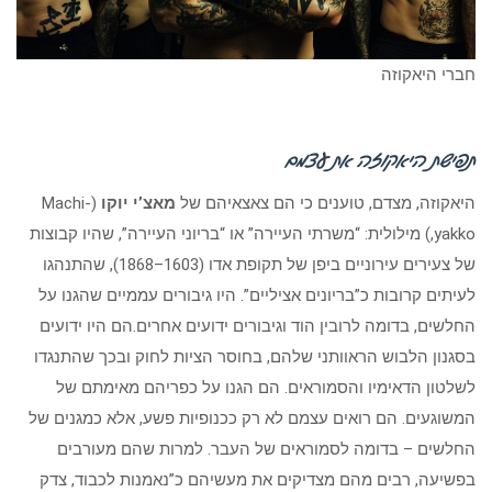
חברי היאקוזה
תפישת היאקוזה את עצמם
היאקוזה, מצדם, טוענים כי הם צאצאיהם של
מאצ’י יוקו
(Machi-
yakko,) מילולית: “משרתי העיירה” או “בריוני העיירה”, שהיו קבוצות
של צעירים עירוניים ביפן של תקופת אדו (1603–1868), שהתנהגו
לעיתים קרובות כ”בריונים אציליים”. היו גיבורים עממיים שהגנו על
החלשים, בדומה לרובין הוד וגיבורים ידועים אחרים.הם היו ידועים
בסגנון הלבוש הראוותני שלהם, בחוסר הציות לחוק ובכך שהתנגדו
לשלטון הדאימיו והסמוראים. הם הגנו על כפריהם מאימתם של
המשוגעים. הם רואים עצמם לא רק ככנופיות פשע, אלא כמגנים של
החלשים – בדומה לסמוראים של העבר. למרות שהם מעורבים
בפשיעה, רבים מהם מצדיקים את מעשיהם כ”נאמנות לכבוד, צדק