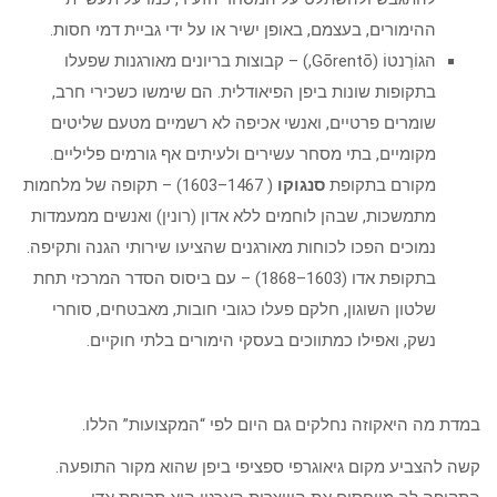
ההימורים, בעצמם, באופן ישיר או על ידי גביית דמי חסות.
הגוֹרֶנטוֹ (Gōrentō,) – קבוצות בריונים מאורגנות שפעלו
בתקופות שונות ביפן הפיאודלית. הם שימשו כשכירי חרב,
שומרים פרטיים, ואנשי אכיפה לא רשמיים מטעם שליטים
מקומיים, בתי מסחר עשירים ולעיתים אף גורמים פליליים.
מקורם בתקופת
סנגוקו
( 1467–1603) – תקופה של מלחמות
מתמשכות, שבהן לוחמים ללא אדון (רונין) ואנשים ממעמדות
נמוכים הפכו לכוחות מאורגנים שהציעו שירותי הגנה ותקיפה.
בתקופת אדו (1603–1868) – עם ביסוס הסדר המרכזי תחת
שלטון השוגון, חלקם פעלו כגובי חובות, מאבטחים, סוחרי
נשק, ואפילו כמתווכים בעסקי הימורים בלתי חוקיים.
במדת מה היאקוזה נחלקים גם היום לפי “המקצועות” הללו.
קשה להצביע מקום גיאוגרפי ספציפי ביפן שהוא מקור התופעה.