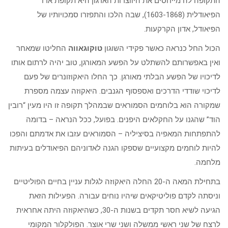
התקופה לה מייחסים את היווצרות הארגון היא תקופת אדו
הפיאודלית (1603-1868), שבה הלכו והתפזרו סמכויותיו של
הפיאודל, אדון הקרקעות.
הכול החל כנראה כאשר פקידי השוגון
טוקוגאווה
החליטו שמאחר
ואין באפשרותם להשתלט על הפשע המאורגן, טוב יהיה לרתום אותו
לדיכויו של הפשע הבלתי מאורגן. כך החלו היאקוזונרים של פעם
לדיכוי שודדי הדרכים ואספסוף הגנבים. היאקוזה עצמה מספרת
שמקורה הוא בלוחמים הסמוראים שבמהלך תקופה זו היו מעין “רובין
הוד” שהגנו על החקלאים היפנים. בפועל, ככל הנראה – בדומה
להתפתחות המאפיה בסיציליה – הסמוראים עזבו את אדמתם והפכו
להיות לוחמים מקצועיים שספקו הגנה לאדוניהם הפיאודלים בעיתות
מלחמה.
בתחילת המאה ה-20 החלה היאקוזה לגלות עניין בחיים הפוליטיים
וניסתה לקדם פוליטיקאים שיהיו נוחים עבורה. הפעילות הזאת
הגיעה לשיא חסר תקדים בשנות ה-30, כשהיאקוזה היתה אחראית
לרצח של שני ראשי ממשלה ושני שרי אוצר. הפולקלור המקומי