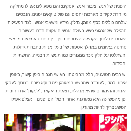
היפנית של אנשי ציבור ואנשי עסקים; והם מפעילים אפילו מחלקה
מיוחדת לקידום מערכות יחסים עם פוליטיקאים יפנים. הנכסים
שלהם כוללים כסף מזומן, נדל”ן, מידע ומשאבי אנוש. לצד הפעילות
הרגילה של ארגוני פשע בעולם, אנשי היאקוזה חדרו בעשורים
האחרונים לתוך הקהילה העסקית ביפן, בין היתר באמצעות מבצעי
סחיטה באיומים במהלך אספות של בעלי מניות בחברות גדולות,
והשתלטו על חלק ניכר ממגזרים כמו תעשיית הבנייה, התשתיות
והבידור.
יש רבים הטוענים, חלק מהביטחון האישי הגבוה ביפן קשור, באופן
אירוני למדי, לעובדה שהפשע המאורגן פה דווקא פורח. בנוסף לעסקי
הזנות וההימורים שהיא מנהלת, דואגת היאקוזה, “לנקות” את רחובות
יפן מהפשיעה הלא מאורגנת. אחרי הכול, הם יפנים – אצלם אפילו
הפשע צריך להיות מאורגן…