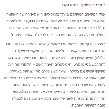
כתב:
גילי חסקין
; ‏14/03/2025
אחד הנושאים המושכים ביותר בטיול ליפן הוא סיפורה של היאקוזה
(Yakuza) היפנית המונה לפי הערכות שונות בין 90,000 ועד למעלה
מ-150 אלף חברים, ומהווה כיום את אחד מארגוני הפשע הגדולים
בעולם, אם לא הגדול בהם. יש הקוראים לו גם “המאפיה היפנית”.
בעבר היה קל יותר לזהות חברי יאקוזה, שנהגו להתלבש בסגנון סרטי
הגנגסטרים האמריקאים – חליפות שחורות, משקפי שמש (גם
בלילה) ושיער קצוץ.בעבר היה קל יותר לזהות חברי יאקוזה, שנהגו
להתלבש בסגנון סרטי הגנגסטרים האמריקאים – חליפות שחורות,
משקפי שמש (גם בלילה) ושיער קצוץ. אולם מאז שנחקק ב-1995,
חוק האוסר על חברות בארגוני פשיעה, דואגים מרבית חברי היאקוזה
להצניע את צורתם החיצונית, וכיום קצת יותר קשה לזהות אותם.
מנהג נוסף המיוחס ליאקוזה, בעיקר אצל אלו שישבו בכלא, הוא
החדרת פנינה מתחת לעור של איבר המין – נחשבת גם לסגולה
טובה למעשה האהבה.