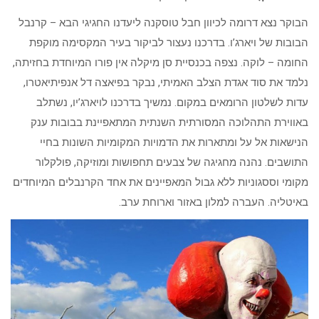
הבוקר נצא דרומה לכיוון חבל טוסקנה ליעדנו החגיגי הבא – קרנבל
הבובות של ויארג’ו. בדרכנו נעצור לביקור בעיר המקסימה מוקפת
החומה – לוקה. נצפה בכנסיית סן מיקלה אין פורו המיוחדת בחזיתה,
נלמד את סוד אגדת הצלב האמיתי, נבקר בפיאצה דל אנפיתיאטרו,
עדות לשלטון הרומאים במקום. נמשיך בדרכנו לויארג’יו, נשתלב
באווירת התהלוכה המסורתית השנתית המתאפיינת בבובות ענק
הנישאות אל על ומתארות את הדמויות המקומיות השונות בחיי
התושבים. נהנה מחגיגה של צבעים תחפושות ומוזיקה, פולקלור
מקומי וססגוניות ללא גבול המאפיינים את אחד הקרנבלים המיוחדים
באיטליה. העברה למלון באזור וארוחת ערב.