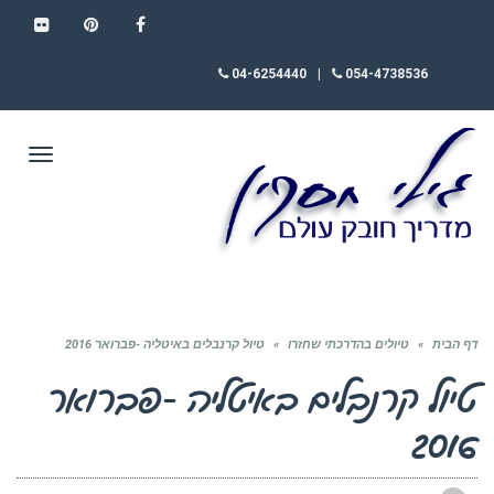
FLICKR
PINTEREST
FACEBOOK
04-6254440
|
054-4738536
תפריט
דף הבית
»
טיולים בהדרכתי שחזרו
»
טיול קרנבלים באיטליה -פברואר 2016
טיול קרנבלים באיטליה -פברואר
2016