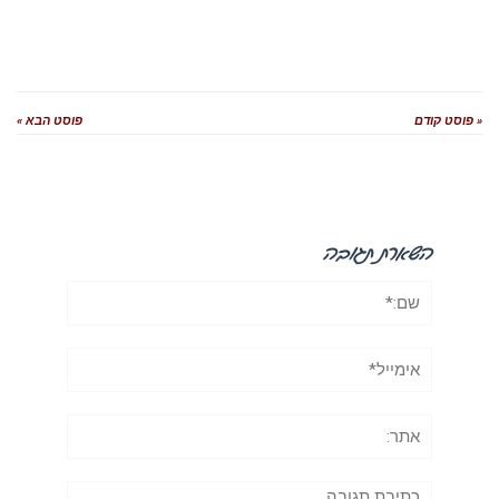
« פוסט קודם
פוסט הבא »
השארת תגובה
שם:*
אימייל*
אתר:
תגובה