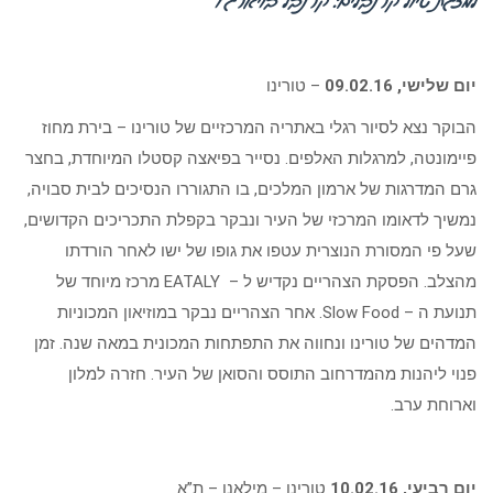
למצגת טיול קרנבלים: קרנבל בויארג’ו
יום שלישי, 09.02.16
– טורינו
הבוקר נצא לסיור רגלי באתריה המרכזיים של טורינו – בירת מחוז
פיימונטה, למרגלות האלפים. נסייר בפיאצה קסטלו המיוחדת, בחצר
גרם המדרגות של ארמון המלכים, בו התגוררו הנסיכים לבית סבויה,
נמשיך לדאומו המרכזי של העיר ונבקר בקפלת התכריכים הקדושים,
שעל פי המסורת הנוצרית עטפו את גופו של ישו לאחר הורדתו
מהצלב. הפסקת הצהריים נקדיש ל – EATALY מרכז מיוחד של
תנועת ה – Slow Food. אחר הצהריים נבקר במוזיאון המכוניות
המדהים של טורינו ונחווה את התפתחות המכונית במאה שנה. זמן
פנוי ליהנות מהמדרחוב התוסס והסואן של העיר. חזרה למלון
וארוחת ערב.
יום רביעי, 10.02.16
טורינו – מילאנו – ת”א