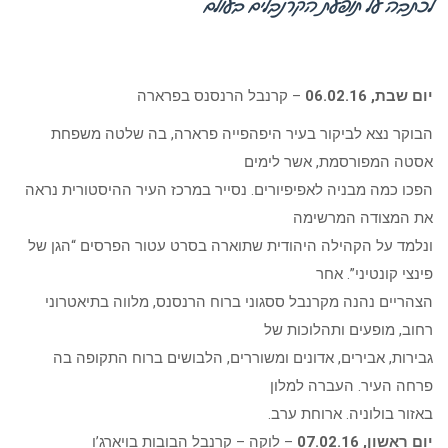
לכתבה על תופעת הקרנבלים בעולם
יום שבת, 06.02.16
– קרנבל הרנסנס בפרארה
הבוקר נצא לביקור בעיר היפהפייה פרארה, בה שלטה משפחת
אסטה המפורסמת, אשר לימים
הפכו כמה מבניה לאפיפיורים. נסייר במרכז העיר ההיסטורית נראה
את המצודה המרשימה
ונלמד על הקהילה היהודית שתוארה בסרט עטור הפרסים “הגן של
פינצי קונטיני”. אחר
הצהריים נהנה מקרנבל ססגוני ברוח הרנסנס, מלווה בתיאטרוני
רחוב, מופעים ותהלוכות של
גבירות, אבירים, אדונים ומשוררים, הלבושים ברוח התקופה בה
פרחה העיר. העברה למלון
באזור בולוניה. ארוחת ערב.
יום ראשון, 07.02.16
– לוקה – קרנבל הבובות בויארג’ו