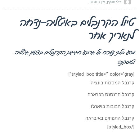
גילי חסקין
אין תגובות
טיול הקרנבלים באיטליה–נדחה
לתאריך אחר
מסע בלתי נשכח אל ארבע חגיגות הקרנבלים בצפון איטליה
וטוסקנה
[styled_box title=”” color=”gray”]
קרנבל המסכות בונציה
קרנבל הרנסנס בפרארה
קרנבל הבובות בויארג’ו
קרנבל התפוזים באיבראה
[/styled_box]