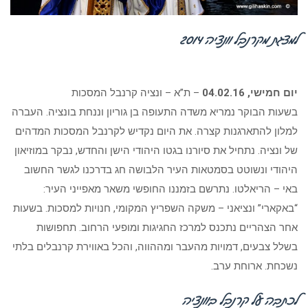
למצגת מקרנבל וונציה 2014
יום חמישי, 04.02.16
– ת”א – ונציה קרנבל המסכות
בשעות הבוקר נמריא משדה התעופה בן גוריון וננחת בונציה. העברה
למלון להתארגנות קצרה. את היום נקדיש לקרנבל המסכות המדהים
של ונציה. נתחיל את סיורנו בגטו היהודי הישן והחדש, נבקר במוזיאון
היהודי ונשוטט בסמטאות העיר הלבושה חג בדרכנו לגשר החשוב
באי – הריאלטו. נתרשם בזמננו החופשי משאר מאפייני העיר:
“באקארי” ונציאני – משקה השפריץ המקומי, חנויות למסכות. בשעות
אחר הצהריים נתכנס למרכז החגיגות ומופעי הרחוב. תחפושות
בשלל צבעים, דמויות מהעבר ומההווה, והכל באווירת קרנבלים בלתי
נשכחת. ארוחת ערב.
לכתבה על קרנבל בוונציה