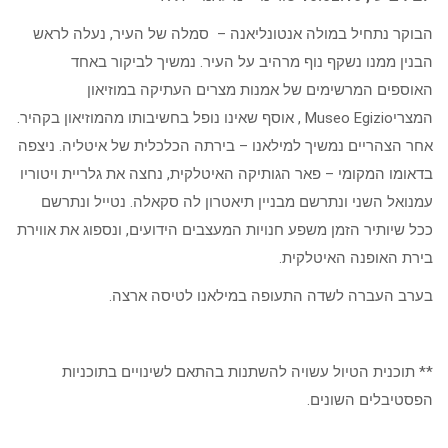
הבוקר נתחיל במולה אנטונליאנה – סמלה של העיר, נעלה לראש
הבנין ממנו נשקף נוף מרהיב על העיר. נמשיך לביקור באחד
האוספים המרשימים של אמנות מצרים העתיקה במוזיאון
המצריMuseo Egizio , אוסף שאינו נופל בחשיבותו מהמוזיאון בקהיר.
אחר הצהריים נמשיך למילאנו – בירתה הכלכלית של איטליה. ניצפה
בדאומו המקומי – פאר הגותיקה האיטלקית, נחצה את גלריית ויטוריו
עמנואל השני ונתרשם מבניין תיאטרון לה סקאלה. נטייל ונתרשם
ככל שיותיר הזמן משפע חנויות המעצבים הידועים, ונספוג את אווירת
בירת האופנה האיטלקית.
בערב העברה לשדה התעופה במילאנו לטיסה ארצה.
** תוכנית הטיול עשויה להשתנות בהתאם לשינויים בתוכניות
הפסטיבלים השונים.