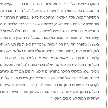
שהוקרב לאלים על ידי אביו טאנטלוס כמנחה. כמו בסיפור הקשה על
זה הסתיים בטוב והוא חזר לחיים רגילים, אבל לא לגמרי. מתברר שב
הספיקה דמטר, אלת האדמה, למגוס את כתופו ובמקומה הותקנה לו
עוד יופיע על במת המיתולוגיה, במשתה שיערוך לחבריו הלפיתים. הקנ
שחציים אדם וחציים סוס, יופיעו למשתה, יישתכרו ויתחילו להשתולל
קשה. האירוע הונצח אין ספור באומנות ומסמל את מאבק התרבות בב
ב-1892 נחפרה התעלה הקורינטית שהפרידה סופית בין חצי האי הפ
לאי, למרות זאת , כמעט תמיד התייחסו אליו היוונים כאל אי. כאן 
קלאסית. מכאן הוליך אגאממנון את האכאים למלחמת הנקמה בטרוי
המלחמה הנוראית בין ספרטה, שלא בכדי כונתה “מלחמת הפלופונז”. 
מכוסי שלג, מסלולי הליכה בחורש ים תיכוני, חופים מבודדים, אתרים 
מיקנה, אפידאורוס ואולימפיה, מצודות ונציאניות, עיירות מדיביאליות
לקרוא בקול שורות מתוך זורבה היווני: “הים, אוויר סתווי ענוג, איים 
המליט במסך שקוף את ערייתה הנצחית של יוון. אשרי האיש, הרהרתי
ישחק לו המזל לשוט בים האגאי”.