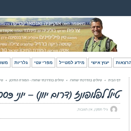
רצאות
יעוץ אישי
מידע למטייל
מפרי עטי
גלריות
משו
דף הבית
»
טיולים בהדרכתי שחזרו
»
טיולים בהדרכתי שחזרו - המזרח התיכון
»
טיו
טיול לפלופונז (דרום יוון) – יוני 2009
גילי חסקין
אין תגובות