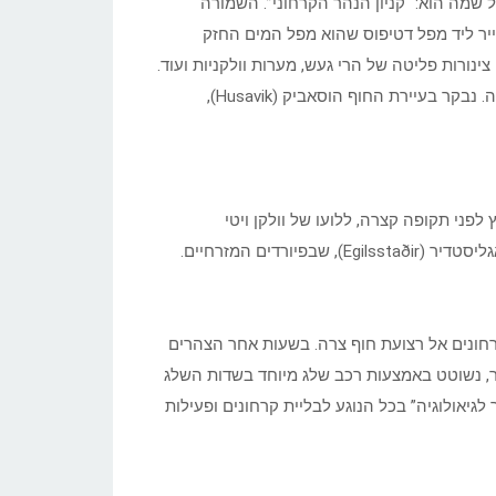
 שמה הוא: “קניון הנהר הקרחוני”. השמורה
סייר ליד מפל דטיפוס שהוא מפל המים החזק
נורות פליטה של הרי געש, מערות וולקניות ועוד.
נמשיך אל אייסברגי – שמורת נוף הנסתרת בין מצוקי ענק דמויי פרסה. נבקר בעיירת החוף הוסאביק (Husavik),
ר יוקדש להר הגעש קרפלה (Krafla), שהתפרץ לפני תקופה קצרה, ללועו של וולקן ויטי
רדים המזרחיים.
רחונים אל רצועת חוף צרה. בשעות אחר הצהרים
בקרחון הענק וטנאיוקול . שטחו של הקרחון כ- 8400 קמ”ר, נשוטט באמצעות רכב שלג מיוחד בשדות השלג
לגיאולוגיה” בכל הנוגע לבליית קרחונים ופעילות