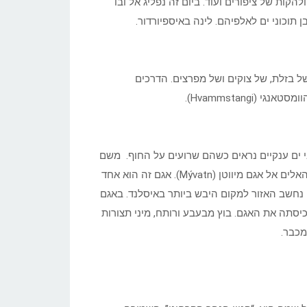
להקות של ציפורים ועוד. ביום זה נפליג אל ובו
 תוכוני ים לאלפיהם. לינה באיספיורדור.
של בזלת, של צוקים ושל מפרצים. הדרכים
Hvammstangi).
ם בשמורת כלבי הים אשר בווטנסנס (Vatnsnes). כלבי ים ענקיים נראים כשהם שרועים על החוף. משם
נמשיך אל אקורארי (Akureyri), בירת הצפון והלאה משם, דרך מפלי האלים אל אגם מיווטן (Mývatn). אגם זה הוא אחד
נחשב האזור למקום היבש ביותר באיסלנד. באגם
יסתה את האגם. בוץ מבעבע ורותח, מיני תצורות
מכבר.