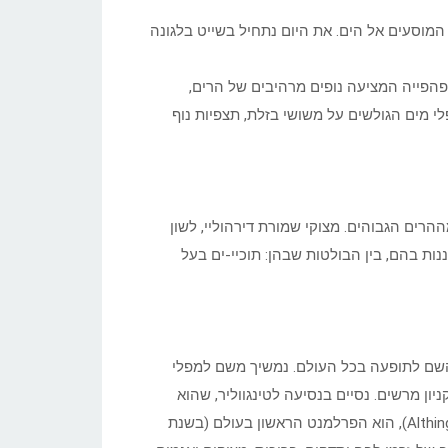
המוסעים אל הים. את היום נתחיל בשייט בלגונה
פייה המציעה נופים מרהיבים של הרים,
 מים הגולשים על משושי בזלת, תצפיות נוף
הרים הגבוהים. מצוקי שמורת דירהוליי, לשון
ות בהם, בין הבולטות שבהן: תוכיי-ים בעל
 השם לתופעה בכל העולם. נמשיך משם למפלי
, שם צונח נהר Havita מגובה של 32 מטרים לקניון מרשים. נסיים בנסיעה לטינגווליר, שהוא
האתר ההיסטורי המשמעותי ביותר באיסלנד – כאן נוסד האלתינג (Althing), הוא הפרלמנט הראשון בעולם (בשנת