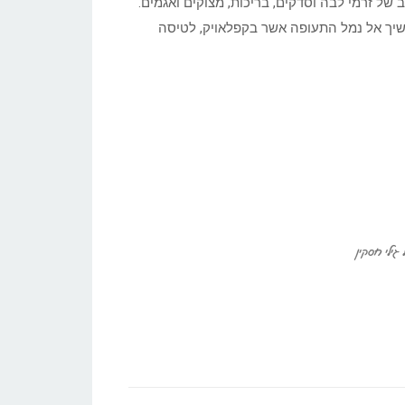
 של זרמי לבה וסדקים, בריכות, מצוקים ואגמים.
נמשיך אל נמל התעופה אשר בקפלאויק, לטיסה
גילי חסקין