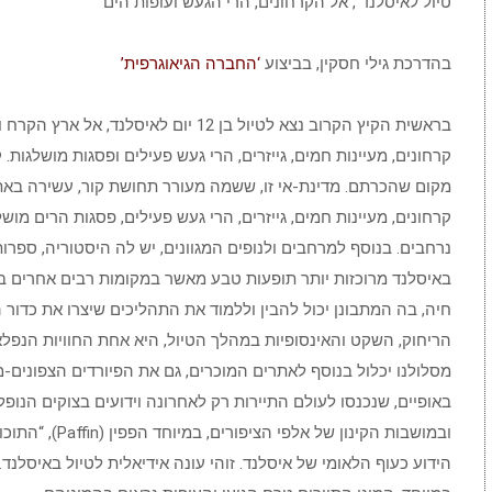
טיול לאיסלנד , אל הקרחונים, הרי הגעש ועופות הים
בהדרכת גילי חסקין, בביצוע
‘החברה הגיאוגרפית’
בראשית הקיץ הקרוב נצא לטיול בן 12 יום לאיסלנד, 
קרחונים, מעיינות חמים, גייזרים, הרי געש פעילים ופסגות מושלגות.
מקום שהכרתם. מדינת-אי זו, ששמה מעורר תחושת קור, עשירה באת
קרחונים, מעיינות חמים, גייזרים, הרי געש פעילים, פסגות הרים מוש
נרחבים. בנוסף למרחבים ולנופים המגוונים, יש לה היסטוריה, ספרות
באיסלנד מרוכזות יותר תופעות טבע מאשר במקומות רבים אחרים ב
חיה, בה המתבונן יכול להבין וללמוד את התהליכים שיצרו את כדור
הריחוק, השקט והאינסופיות במהלך הטיול, היא אחת החוויות הנפלא
מסלולנו יכלול בנוסף לאתרים המוכרים, גם את הפיורדים הצפונים-מ
באופיים, שנכנסו לעולם התיירות רק לאחרונה וידועים בצוקים הנופל
ובמושבות הקינון של אלפי 
הידוע כעוף הלאומי של איסלנד. זוהי עונה אידיאלית לטיול באיסלנד.