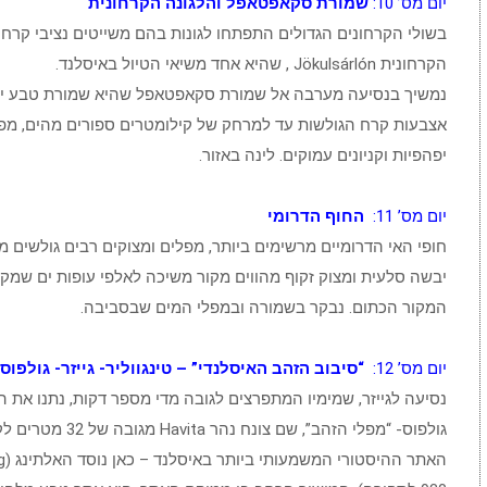
יום מס’ 10:
שמורת סקאפטאפל והלגונה הקרחונית
בשולי הקרחונים הגדולים התפתחו לגונות בהם משייטים נציבי קרח 
הקרחונית Jökulsárlón , שהיא אחד משיאי הטיול באיסלנד.
נמשיך בנסיעה מערבה אל שמורת סקאפטאפל שהיא שמורת טבע יפה
אצבעות קרח הגולשות עד למרחק של קילומטרים ספורים מהים, מפלי
יפהפיות וקניונים עמוקים. לינה באזור.
יום מס’ 11:
החוף הדרומי
חופי האי הדרומיים מרשימים ביותר, מפלים ומצוקים רבים גולשים מה
יבשה סלעית ומצוק זקוף מהווים מקור משיכה לאלפי עופות ים שמקננ
המקור הכתום. נבקר בשמורה ובמפלי המים שבסביבה.
יום מס’ 12:
“סיבוב הזהב האיסלנדי” – טינגווליר- גייזר- גולפוס
נסיעה לגייזר, שמימיו המתפרצים לגובה מדי מספר דקות, נתנו את
גולפוס- “מפלי הזהב”