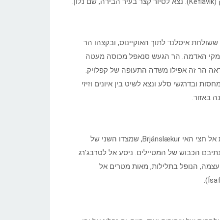
ון.
ששולחת איסלנד לתוך האוקיינוס, ובקצהו הר
ול וורן אל מעמקי האדמה. הר הגעש סנאפל מכוסה מעטה
 נראה הר זה אפילו משדה התעופה של קפלויק.
סות ובדרגשי סלע ונצא לשיט בין איונים וזיזי
ה באזור.
ניסה לעיירת הדייגים הציורית Stykkishólmur, משם נפליג במעבורת אל חצי האי Brjánslækur, שמצדו השני של
תיבם הכבוש של המטיילים. ניסע אל לטרבג’רג
י רב עצמה, הנופל בתלילות, מאות מטרים אל