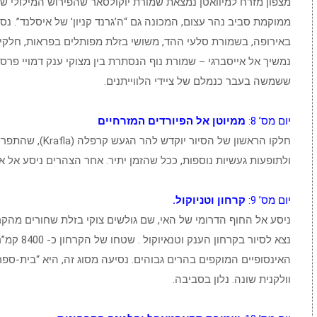
מצפון מזרח למיוואטן נמצאת שמורת יוקולסאר שהפירוש המילולי של
ממוקמת סביב נהר עצום, המכונה גם “ה’גרנד קניון’ של איסלנד”. נ
באירופה, בשמורת סלעי ההד, משושי בזלת מפותלים בפראות, חלקי צי
ששמשה בעבר כנמלם של ציידי הלווייתנים.
יום מס’ 8:
ממיוטן אל הפיורדים המזרחיים
חלקו הראשון של הסיו
ולתופעות געשיות נוספות, ככל שהזמן יתיר. אחר הצהרים ניסע אל אגליסטדיר (Egilsstaðir), שבפיו
יום מס’ 9:
קרחון וטניוקול.
ניסע אל החוף הדרומי של האי, שם גולשים צוקי בזלת שחורים מהק
נצא לסיור 
האינסופיים המוקפים בהרים גבוהים. נסיעה מסוג זה, היא “בית-ספר 
וולקנית שונה. נלון בסביבה.