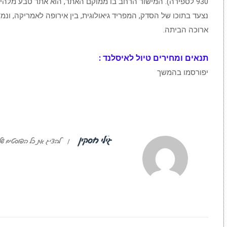
930 לספירה). המישור הרחב בו ממוקם האתר, הוא אתר טבע מלהיב
נצעד בתוכו של הסדק, המפריד גיאולוגית, בין אירופה לאמריקה, ו
ארוכה הביתה.
תנאים ומחירים טיול לאיסלנד :
יפורסמו בהמשך
גילי חסקין
|
להציג את כל הפוסטים של 