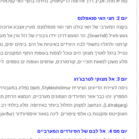
נמריא מתל-אביב דרך אירופה לריקיאוויק. נחיתה בחצי האי קפלאויק (Keflavik). נצא לסיור קצר בעיר הבירה, שם נל
יום 2: חצי האי סנאפלנס
בקצה המערבי של האי בולט חצי האי סנפלסנס. מעיין אצבע ארוכה 
געש פעיל (Snaefell), הר הגעש דרכו ירדו גיבוריו של ז’
קרחוני ולרגליו נחשולי לבה היורדים באיטיות אל הים. בימים יפים,
נטייל ברגל לאורך מצוקי הים ונוכל לצפות בעופות החוף המקננים במח
סלע משכן למאות תוכיי ים, קורמורנים, שחפים ועופות ים נוספים. לינ
יום 3: אל מצוקי לטרבג’רג
המפרץ. זהו כבר אזור הפיורדים הצפונים מערביים, הנמצא הרחק מנ
(Látrabjarg), הנחשב למצוק התלול ביותר באירופה. סלע בזלת
האוקיינוס ומקננות בו אלפי ציפורים. לינה באזור איספיורדור (Ísafjörður).
יום מס 4: אל לבם של הפיורדים המערביים