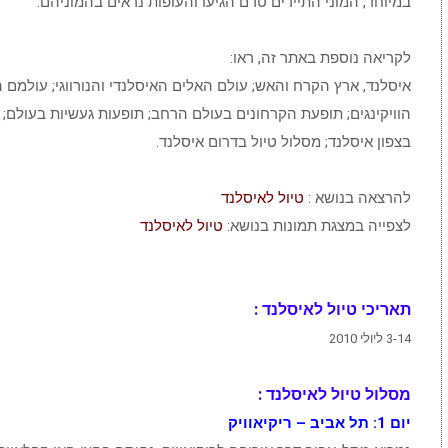
במיוחד, המוני התיירים טרם הגיעו והעופות נראים בהמוניהם.
לקריאה נוספת באתר זה, ראו:
איסלנד, ארץ הקרח והאש; עולם האלים האיסלנדי והנורווגי; עולמם 
הוויקינגים; תופעת הקרחונים בעולם הרחב; תופעות געשיות בעולם; ה
בצפון איסלנד; מסלול טיול בדרום איסלנד.
להרצאה בנושא :
טיול לאיסלנד
לצפייה במצגת תמונות בנושא:
טיול לאיסלנד
תאריכי טיול לאיסלנד :
3-14 ליולי 2010
מסלול טיול לאיסלנד :
יום 1: תל אביב – ריקיאוויק