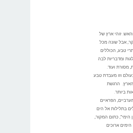
אל ארץ הקרח והאש. זוהי ארץ של
 קר, אבל שונה מכל
רי טבע, הכוללים
לגות ומדבריות לבה
, מסורת ועוד.
עולם וזו מעבדת טבע
 הארץ. הרגשת
ות ביותר.
ערביים, הפראיים
ים בתלילות אל הים
הציפורים, במיוחד הפפין (Paffin), “התוכון הימי”, כתום המקור,
 הימים ארוכים