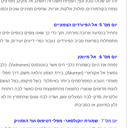
זהו יום שכולו טבע ונוף, תצפיות משכרות חושים, אל צוקים, מפרצים ו
נצפה בקורמורנים, סולות, אלקות, אריות, שחפים ממינים שונים וכמובן
יום מס’ 5: אל הפיורדים הצפוניים
נתחיל בנסיעה ארוכה מזרחה, תוך כדי כך שאנו צופים בנופים יפים 
מתפתלות בפראות סביב הפיורדים. נעבור כפרי דייגים זעירים, עד להוומסטאנגי (
יום מס’ 6: אל מיווטן
נפתח את היו
מאתרי הטבע המפורסמים ביותר באיסלנד. בשל מיקומו, בצל הגשם 
לועות מדומים שנוצרו כתוצאה מהתפוצצות גזים כאשר לבה רותחת כ
וולקניות, סדקי לבה המעלים עשן, ושדה לבה עצום שהתפרץ זה לא 
נלון במיווטן, או בסביבתו.
יום מס’ 7 :
שמורת יוקולסאר- מפלי דטיפוס ועד הוסוויק