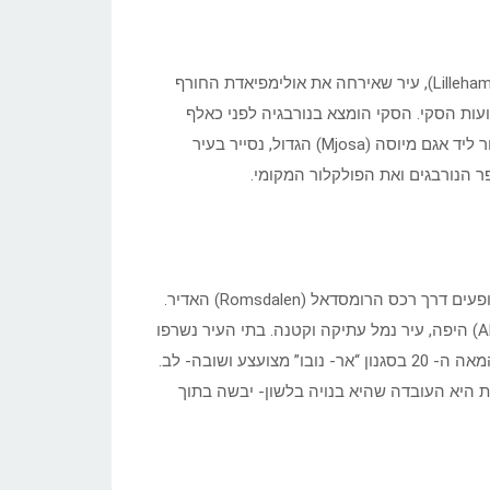
בבוקר נשלים סיורינו בעיר אוסלו וניסע צפונה לכיוון לילהאמר (Lillehammer), עיר שאירחה את אולימפיאדת החורף
ל מקצועות הסקי. הסקי הומצא בנורבגיה לפני כאלף
שנים ובמקור נועד לצורכי לחימה אסטרטגית של חציית רכסים. נעבור ליד אגם מיוסה (Mjosa) הגדול, נסייר בעיר
בבוקר ניסע לאורך הרמות ההרריות, העמקים הפוריים והנהרות השופעים דרך רכס הרומסדאל (Romsdalen) האדיר.
נגיע אל הרומסדאל פיורד ונמשיך מערבה אל העיר אולסונד (Alesund) היפה, עיר נמל עתיקה וקטנה. בתי העיר נשרפו
פעמים רבות לאורך ההיסטוריה ולכן היא נבנתה “מחדש” בתחילת המאה ה- 20 בסגנון “אר- נובו” מצועצע ושובה- לב.
ית היא העובדה שהיא בנויה בלשון- יבשה בתוך