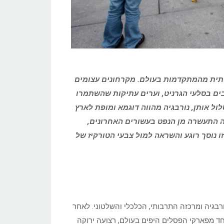
ברתית מהמתקדמות בעולם. מקרחונים עצומים
בים בסלעי הגרניט, וערים עתיקות שהשתמרו
ל אותן, נורבגיה מהווה דוגמא ומופת לארץ
ה התעשרה מן הנפט בעשורים האחרונים,
ו נוסך רוגע והשראה למול צבעי הטורקיז של
ם באירופה אל אוסלו (Oslo), בירתה של נורבגיה ומרכזה התרבותי, הכלכלי והשלטוני. לאחר
א לסיור בפארק הפסלים הפתוח של ויגלנד (Vigeland), אחד מפארקי הפסלים היפים בעולם, רצועה ירוקה