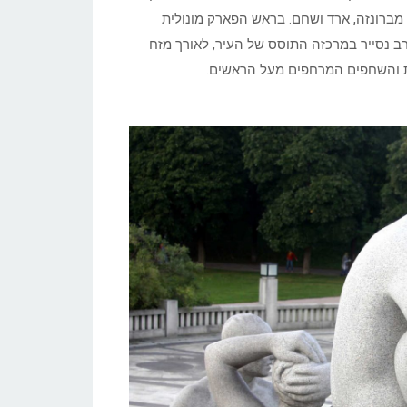
סימה שבמרכזה פסלים שעיצב הפסל גוסטאב ויגלנד (Vigeland) מברונזה, ארד ושחם. בראש הפארק מונולית
. בערב נסייר במרכזה התוסס של העיר, לאורך מזח