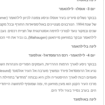
לינה באוסלו
יום 3- אוסלו- לילהאמר
של שנת 1994. הנורבגים מצטיינים באולימפיאדות החורף ובכ
לילהאמר ונבקר במוזיאון מייהאוגן (Maihaugen), בו נכיר את חיי הכפר הנורבגים ואת הפולקלור המקומי.
לינה בלילהאמר
יום 4- לילהאמר- רכס הרומסדאל- אולסונד
מרכז העיר הקטן הוא מעין מוזיאון חי, ומה שמוסיף לתחושה הייחוד
הים. בערב נסייר בעיר וליד הים.
לינה באולסונד