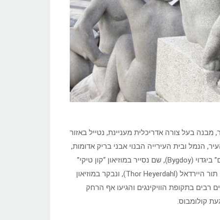
, מבנה בעל צורה אדריכלית מעניינת, נטייל באזור
- 14, המשקיפה על מרכז העיר, הנמל ובית העירייה הבנוי אבני בריק אדומות,
בו מחלקים את פרס נובל לשלום. נמשיך לביקור ב”חצי אי המוזיאונים” ביגדוי (Bygdoy), שם נסייר במוזיאון “קון טיקי”
(Kon Tiki), המתאר את מסעות המחקר הימיים שערך הספן הנורבגי תור היירדאל (Thor Heyerdahl), ונבקר במוזיאון
ים רבים בתקופת הוויקינגים והגיעו אף הרחק