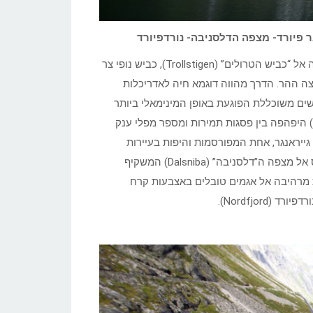
בבוקר ניסע מזרחה אל העיירה אונדלסנס (Andalsnes) וממנה נעלה אל “כביש הטרולים” (Trollstigen), כביש נופי צר
ה ההר. הדרך מהווה דוגמא חיה לאדריכלות
ם משוכללת הפוגעת באופן המינימאלי ביותר
האפשרי בחי ובצומח. נחצה בהפלגה את פיורד גייראנגר (Geiranger) היפהפה בין פסגות תמירות ומספר מפלי ענק
גייראנגר, אחת המפורסמות והיפות בעיירות
נורבגיה המשתפלת בגבעות הירוקות שליד הפיורד. נמשיך באוטובוס אל מצפה ה”דלסניבה” (Dalsniba) המשקיף
תצפית מרהיבה אל אגמים טובלים באצבעות קרח