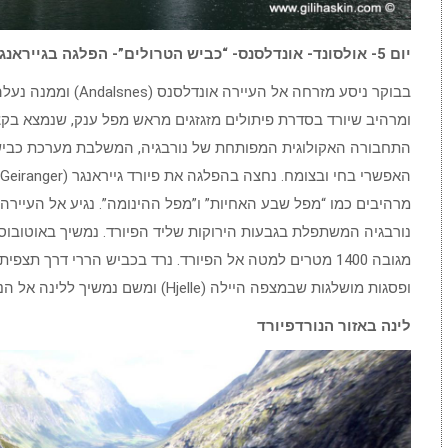
יום 5- אולסונד- אונדלסנס- “כביש הטרולים”- הפלגה בגייראנגר פיורד- מצפה הדלסניבה- נורדפיורד
ומרהיב שיורד בסדרת פיתולים מזגזגים מראש מפל ענק, שנמצא בקצ
התחבורה האקולוגית המפותחת של נורבגיה, המשלבת מערכת כבישי
מרהיבים כמו “מפל שבע האחיות” ו”מפל ההינומה”. נגיע אל העיירה 
מגובה 1400 מטרים למטה אל הפיורד. נרד בכביש הררי דרך 
ופסגות מושלגות שבמצפה היילה (Hjelle) ומשם נמשיך ללינה אל הנורדפיורד (Nordfjord).
לינה באזור הנורדפיורד