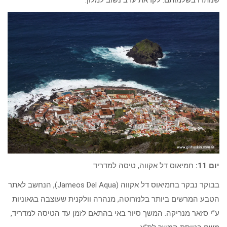
שנותרו בשלמותם. לקראת ערב נשוב למלון.
יום 11:
חמיאוס דל אקווה, טיסה למדריד
בבוקר נבקר בחמיאוס דל אקווה (Jameos Del Aqua), הנחשב לאתר
הטבע המרשים ביותר בלנזרוטה, מנהרה וולקנית שעוצבה בגאוניות
ע”י סזאר מנריקה. המשך סיור באי בהתאם לזמן עד הטיסה למדריד,