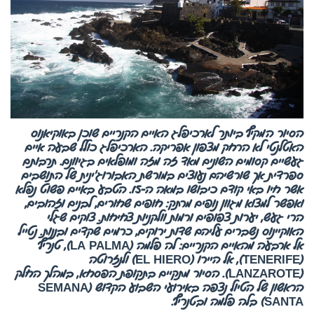
הסיור המקיף ביותר לארכיפלג האיים הקנריים שוכן באוקיאנוס
האטלנטי לא הרחק מצפון אפריקה. הארכיפלג כולל שבעה איים
געשיים קסומים השונים מאד זה מזה ומופלאים בגיוונם. תרבותם
ספרדית אך שורשיהם נעוצים במורשת האבורוג’ינית של התושבים
אשר חיו באי קודם כיבושו במאה ה-15. הטבע באיים פשוט נפלא
ואפשר למצוא מגוון נופים מרתק: חופים שחורים, לבנים וזהובים,
הרי געש, יערות צפופים ורמות וולקניות צחיחות. צוקים שגלי
האוקיינוס נשברים עליהם שדות ירוקים, כרמים שקדים ובננות. נטייל
אל ארבעה מהאיים הקנריים: לה פלמה (LA PALMA), טנריף
(TENERIFE), אל היירו (EL HIERO) ולנזרוטה
(LANZAROTE). הסיור מתקיים בתקופת הפסחא, במהלך החלק
הראשון של הטיול נצפה באירועי השבוע הקדוש (SEMANA
SANTA) בלה פלמה ובטנריף.