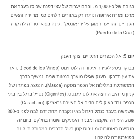
בגובה של כ-1,000 מ’, ובהם יערות של עצי דפנה שכיסו בעבר את
מרכז ומזרח אירופה ונותרו רק באזורים הלחים כמו מדיירה והאיים
הקנריים. זהו יער המוגן על ידי אונסק”ו. לינה בפוארטו דה לה קרוז
(Puerto de la Cruz).
יום 5:
אל הכפרים התלויים וצוקי הענק
בבוקר ניסע לעיירה איקוד דה לוס וינוס (Icod de los Vinos), נראה
את עץ הדרקון הענק שגילו מוערך במאות שנים. נמשיך בדרך
המתפתלת בתלילות אל הכפר מסקה (Masca), הנמצא בפתחו של
קניון מרהיב החוצה את לוס גיגנטס. (Gigantes) נטייל ברגל בין בתי
הכפר. נרד בעיקולים חדים אל העיירה גראצ’יקו (Garachico)
ששמשה בעבר כנמל הגדול באי ונקברה תחת זרם לבה לפני כ-300
שנה. העיירה שוקמה ומבניה העתיקים שומרו בחלקם. ביום זה
הנסיעה באוטובוס/מיניבוס קטן בשל הדרכים המפותלות. לינה
בפוארטו דה לה קרוז.