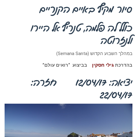
סיור מקיף באיים הקנריים
כולל לה פלמה, טנריף אל היירו
ולנזרוטה
במהלך השבוע הקדוש (Semana Santa)
בהדרכת
גילי חסקין
בביצוע “רואים עולם”
יציאה: 12/04/17 חזרה:
22/04/17