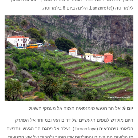
ללנזרוטה ((Lanzarote. הלינה ביום 8 בלנזרוטה.
יום 9:
אל הר הגעש טימנפאיה הצצה אל מעמקי השאול
היום מוקדש לנופים הגעשיים של דרום האי ובמיוחד אל הפארק
הלאומי טימנפאיה (Timanfaya). נעלה אל פסגת הר הגעש ונתרשם
מן הלועות המעשנים והפולטים אדי קיטור ולהבות של אש המגיעות