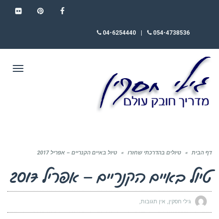
FLICKR
PINTEREST
FACEBOOK
04-6254440
|
054-4738536
תפריט
דף הבית
»
טיולים בהדרכתי שחזרו
»
טיול באיים הקנריים – אפריל 2017
טיול באיים הקנריים – אפריל 2017
גילי חסקין
אין תגובות