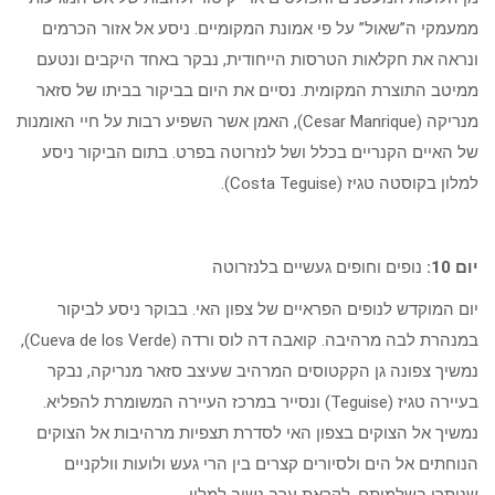
ממעמקי ה”שאול” על פי אמונת המקומיים. ניסע אל אזור הכרמים
ונראה את חקלאות הטרסות הייחודית, נבקר באחד היקבים ונטעם
ממיטב התוצרת המקומית. נסיים את היום בביקור בביתו של סזאר
מנריקה (Cesar Manrique), האמן אשר השפיע רבות על חיי האומנות
של האיים הקנריים בכלל ושל לנזרוטה בפרט. בתום הביקור ניסע
למלון בקוסטה טגיז (Costa Teguise).
יום 10:
נופים וחופים געשיים בלנזרוטה
יום המוקדש לנופים הפראיים של צפון האי. בבוקר ניסע לביקור
במנהרת לבה מרהיבה. קואבה דה לוס ורדה (Cueva de los Verde),
נמשיך צפונה גן הקקטוסים המרהיב שעיצב סזאר מנריקה, נבקר
בעיירה טגיז (Teguise) ונסייר במרכז העיירה המשומרת להפליא.
נמשיך אל הצוקים בצפון האי לסדרת תצפיות מרהיבות אל הצוקים
הנוחתים אל הים ולסיורים קצרים בין הרי געש ולועות וולקניים