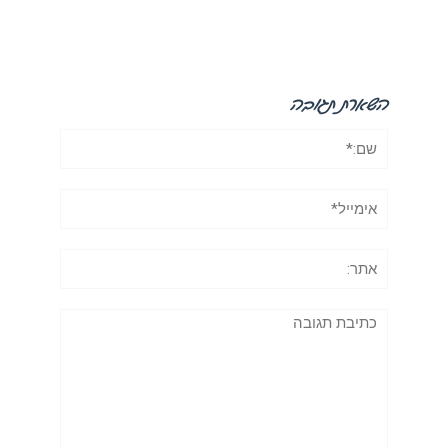
השארת תגובה
שם:*
אימייל*
אתר:
תגובה