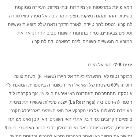
המאופיינת במרפסות עץ מיוחדות ובתי מידות. העיירה ממוקמת
בשיפולי ההר וממנה נשקפת תצפית מרהיבה אל מפרץ פוארטו דה
לה קרוז. נטפס להר טיידה, לאורך הדרך נראה שלל תופעות געשיות
וסלעים צבעוניים. נסייר בתחנות השונות סביב ההר ונראה את
המופעים הגעשיים השונים. לינה בפוארטו דה לה קרוז.
ימים 7-8:
האי אל היירו
בבוקר נטוס לאי המערבי ביותר אל היירו (El Hiero), בשנת 2000
הוכרזו 60% משטחו של האי אל היירו כשמורה ביוספרית המוגנת ע”י
אונסק”ו. ההתפרצות האחרונה באי אירעה ב 1973, אך בקרבתו ליד
הכפר לה-רסטינגה (La Restinga) ישנה פעילות געשית תת מימית
העומדת להעלות אל פני הקרקע את האי השמיני בארכיפלג הקנרי.
ביומיים הקרובים נסייר בין אתרי האי השונים. האי קטן ואינו מפותח
תיירותית, הלינה ביום 7 באל-היירו במלון כפרי הטוב האפשרי. ביום 8
נמשיך את הסיור באי ואחר הצהרים נמריא לטנריף ובטיסת המשך