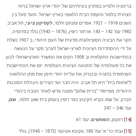
בריטניה ולסייע בפתרון בעיותיהם של יהודי ארץ-ישראל ברוח
הצהרת בלפור והקמת הבית הלאומי בארץ-ישראל. הועד פעל בין
השנים 1918 – 1921. אפרים ומנחם תלמי,
לקסיקון ציוני,
תל אביב
1982 עמ’ 142 – 143. ארתור רופין, (1876 – 1943) נולד בפרוסיה,
חקר את הבעיה הסוציולוגית-מדעית של העם היהודי, ב 1907 נשלח
על ידי ההסתדרות הציונית לארץ-ישראל לערוך סקר על הנעשה
בהתיישבות החקלאית וב 1908 הקים את המשרד הארצישראלי לכוון
את כל פעולותיה של התנועה הציונית העולמית. יזם את ההתיישבות
השיתופית בדגניה ובכנרת, את עליית יהודי תימן ואת מתן ההלוואה
ל”אחוזת בית” היא תל אביב. היה חבר ועד הצירים והנהלת הסוכנות
היהודית. ממייסדי “ברית שלום” ממנה פרש לאחר הטבח ביהודי
חברון. על שמו נקרא הקיבוץ כפר רופין בעמק בית שאן. תלמי,
שם,
עמ’ 346 – 347
[14]
רוזנמן,
השמשים
, עמ’ 61.
[15]
גבתי כר’ א’ עמ’ 180, עקיבא אטינגר (1872 – 1945), נולד