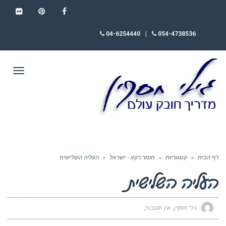
FLICKR
PINTEREST
FACEBOOK
04-6254440
|
054-4738536
תפריט
דף הבית
»
קטגוריות
»
חומר רקע - ישראל
»
העליה השלישית
העליה השלישית
גילי חסקין
אין תגובות