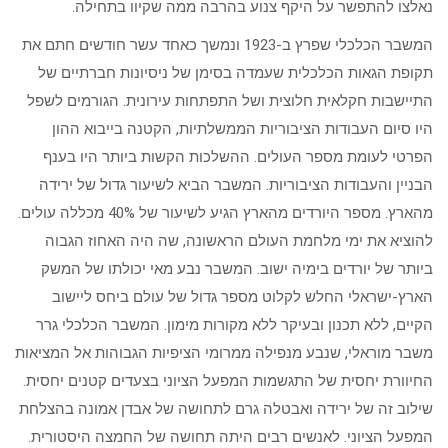
נאלצו להתפשר על היקף צנוע בהרבה ממה שקיוו בתחילה.
המשבר הכלכלי שפרץ ב-1923 ונמשך כאחד עשר חודשים חתם את
תקופת הגאות הכלכלית שעמדה בסימן של ניסיונות חברתיים של
התיישבות חקלאית חלוצית ושל התפתחות עירונית. הגורמים לשפל
היו סיום העבודות הציבוריות הממשלתיות, הקטנה בייבוא ההון
הפרטי לעומת מספר העולים. ההשלכות הקשות ביותר היו בענף
הבניין והעבודות הציבוריות. המשבר הביא לשיעור גדול של ירידה
מהארץ. מספר היורדים מהארץ הגיע לשיעור של 40% מכללה עולים.
להוציא את ימי מלחמת העולם הראשונה, שה היה האחוז הגבוה
ביותר של יורדים בימיה ישוב. המשבר נבע מאי יכולתו של המשק
הארץ-ישראלי החלש לקלוט מספר גדול של עולם ביחס ליישוב
הקיים, ללא תכנון ובעיקר ללא מקורות מימון. המשבר הכלכלי גרר
משבר מוראלי, שנבע מנפילה ממרומי הציפיות הגבוהות אל המציאות
החיוורת יחסית של התגשמות המפעל הציוני בצעדים קטנים יחסית.
שילוב זה של ירידה ואבטלה גרם לתחושה של אבדן אמונה בהצלחת
המפעל הציוני. לאנשים רבים היתה תחושה של החמצה היסטורית.