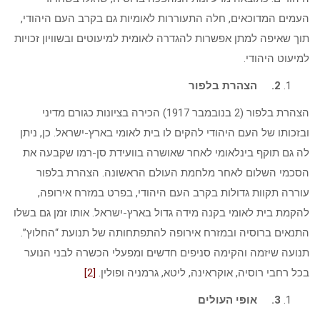
העמים המדוכאים, חלה התעוררות לאומיות גם בקרב העם היהודי,
תוך שאיפה למתן אפשרות להגדרה לאומית למיעוטים ובשוויון זכויות
למיעוט היהודי.
2.
הצהרת בלפור
הצהרת בלפור (2 בנובמבר 1917) הכירה בציונות כגורם מדיני
ובזכותו של העם היהודי להקים לו בית לאומי בארץ-ישראל. כן, ניתן
לה גם תוקף בינלאומי לאחר שאושרה בוועידת סן-רמו שקבעה את
הסכמי השלום לאחר מלחמת העולם הראשונה. הצהרת בלפור
עוררה תקוות גדולות בקרב העם היהודי, בפרט במזרח אירופה,
להקמת בית לאומי בקנה מידה גדול בארץ-ישראל. אותו זמן גם בשלו
התנאים ברוסיה ובמזרח אירופה להתפתחותה של תנועת “החלוץ”.
תנועה שיזמה והקימה סניפים חדשים ומפעלי הכשרה לבני הנוער
בכל רחבי רוסיה, אוקראינה, ליטא, גרמניה ופולין.
[2]
3.
אופי העולים