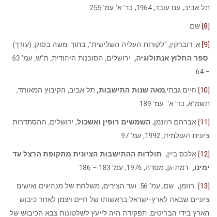
תל אביב, עם עובד, 1964, כר’ א’ עמ’ 255
[8]
שם.
[9]
א. דוברקין, “לקורות העליה השלישית”, בתוך: משה בסוק, (עורך)
ספר החלוץ אנתולוגיה,
ירושלים, הסוכנות היהודית, ת”ש, עמ’ 63
– 64.
[10]
חיים גבתי,
מאה שנות התישבות,
תל אביב, הקיבוץ המאוחד,
תשמ”א, כר’ א’
עמ’ 189
[11]
אברהם רוזנמן,
השמשים רופין ואשכול
, ירושלים, ההסתדרות
ציונית העולמית, 1992, עמ’ 97
[12]
אלכס ביין,
תולדות ההתישבות הציונית מתקופת הרצל עד
ימינו,
רמת-גן, מסדה, 1976, עמ’ 183 – 186
[13]
רוזמן,
שם, עמ’ 56. ועד הצירים, משלחת של מנהיגים ואישים
ציוניים שבאה לארץ-ישראל בראשותו של חיים ויצמן לאחר כיבוש
הארץ בידי הבריטים. תפקידה היה לייעץ לשלטונות צבא הכיבוש של