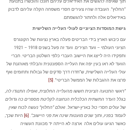
תוך שאיפה להגשים את האידיאלים עליהם חונכו והוכשרו בתנועת
“החלוץ”. העובדה שהיו צעירים חסרי משפחה הקלה עליהם לדבוק
באידיאלים אלה ולחתור להגשמתם.
גישת המוסדות הציוניים לעולי העלייה השלישית
עם כיבוש הארץ בידי הבריטים פעלה בארץ נציגות של הקונגרס
הציוני העולמי – וועד הצירים. וועד זה פעל בשנים 1918 – 1921
ותפקידו היה לייצג את היישוב העברי כלפי השלטון הבריטי. חברי
הוועד לא ראו בעין יפה את העלייה הספונטנית והבלתי מאורגנת של
עולי העלייה השלישית, ש”חדרו דרך סדקים של גבולות ותחומים ואף
פרצו את ההגבלות של הממשל הבריטי”.
[5]
“ראשי התנועה הציונית חששו מהעלייה החלוצית, ואפילו התנגדו לה,
בגלל העדר התשתית הכלכלית הנחוצה לקליטת מספרים כה גדולים
של עולים חסרי כול בארץ-ישראל. ואולם “החלוץ” נעשה לכוח שאין
לעמוד בפניו, ותוך שנים מועטות שינה את פני היישוב”.
[6]
היות שכך,
כאשר הגיעו עולים אלה ארצה לא הייתה יד מכוונת העשויה