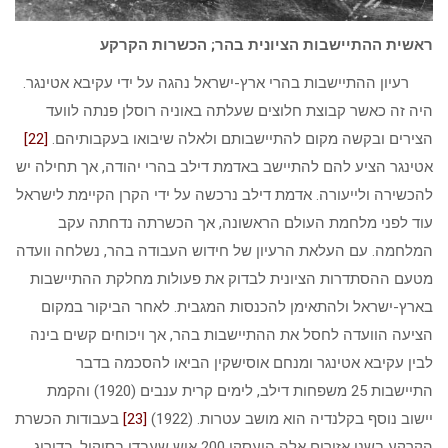
ראשית ההתיישבות הציונית בהר; הכשרות הקרקע
רעיון ההתיישבות בהרי ארץ-ישראל נהגה על ידי עקיבא אטינגר.
היה זה כאשר קבוצת חלוצים שעלתה באוניה רוסלן פנתה לוועד
הצירים ובקשה מקום להתיישבותם ולאלה שיבואו בעקבותיהם.
[22]
אטינגר הציע להם להתיישב באדמת דילב בהרי יהודה, אך תחילה יש
להכשירה ולייעורה. אדמת דילב נרכשה על ידי הקרן הקיימת לישראל
עוד לפני מלחמת העולם הראשונה, אך הכשרתה נדחתה עקב
המלחמה. עם העלאת הרעיון של חידוש העבודה בהר, נשלחה וועדה
מטעם ההסתדרות הציונית לבדוק את פעולות מחלקת ההתיישבות
בארץ-ישראל ולהתאימן להכנסות המגבית. לאחר הביקור במקום
הציעה הוועדה לחסל את ההתיישבות בהר, אך ויכוחים קשים בינה
לבין עקיבא אטינגר ומנחם אוסישקין הביאו להסכמה בדבר
התיישבות 25 משפחות דילב, לימים קרית ענבים (1920) והקמת
יישוב נוסף בקלנדיה הוא מושב עטרות. (1922)
[23]
בעבודות הכשרת
הקרקע בשני אזורים אלה הועסקו 200 איש שעבדו בסיקול, בדירוג,