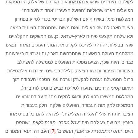
לקולטם. היחידים שראו עצמם אחראים לגורלם של אלה, היו מפלגות
הפועלים הארצישראליות “הפועל הצעיר” ו”אחדות העבודה”.
המפלגות פעלו בשיתוף עם השלטון הבריטי בכדי לסייע בפתרון
בעיית האבטלה של העולים, וזאת משום שההנהלה הציונית כמעט
ולא שלחה תקציבי פיתוח לארץ-ישראל. כן, גם המשקים החקלאיים
שהיו בבעלות יהודית, לא יכלו לקלוט את המוני העולים מאחר ונפגעו
ממלחמת העולם הראשונה שהתרחשה בארץ, והיו שרויים בגירעונות
כבדים. היות שכך, הציעו מפלגות הפועלים לממשלה להשתלב
בעבודות הציבוריות שזו הציעה, סלילת כבישים ויצירת תווי למסילות
ברזל. הממשלה נענתה לבקשתן וערכה עמן הסכמי העבודה תוך
תיאום קטעי הדרכים שנועדו לסלילת כבישים ומסילות ברזל.
המפלגות המשיכו בפעולתן ודאגו להקים מחנות עבודה ארעיים
הסמוכים למקומות העבודה. הפועלים שלקחו חלק בעבודות
הציבוריות היו עולי “העלייה השלישית”, לא היה להם כל בסיס אחר
בארץ ומה שהוצע להם היה
“עמל מפרך
…
תזונה לקויה
…
ושמחת
חיים
…
להט והתמסרות עד אבדן החושים”.
[7]
העבודה ותנאי המגורים