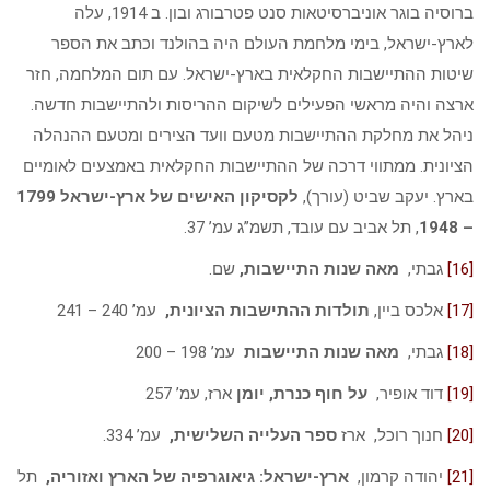
ברוסיה בוגר אוניברסיטאות סנט פטרבורג ובון. ב 1914, עלה
לארץ-ישראל, בימי מלחמת העולם היה בהולנד וכתב את הספר
שיטות ההתיישבות החקלאית בארץ-ישראל. עם תום המלחמה, חזר
ארצה והיה מראשי הפעילים לשיקום ההריסות ולהתיישבות חדשה.
ניהל את מחלקת ההתיישבות מטעם וועד הצירים ומטעם ההנהלה
הציונית. ממתווי דרכה של ההתיישבות החקלאית באמצעים לאומיים
בארץ. יעקב שביט (עורך),
לקסיקון האישים של ארץ-ישראל
1799
– 1948
, תל אביב עם עובד, תשמ”ג עמ’ 37.
[16]
גבתי,
מאה שנות התיישבות,
שם.
[17]
אלכס ביין,
תולדות ההתישבות הציונית,
עמ’ 240 – 241
[18]
גבתי,
מאה שנות התיישבות
עמ’ 198 – 200
[19]
דוד אופיר,
על חוף כנרת, יומן
ארז, עמ’ 257
[20]
חנוך רוכל,
ארז
ספר העלייה השלישית,
עמ’ 334.
[21]
יהודה קרמון,
ארץ-ישראל: גיאוגרפיה של הארץ ואזוריה,
תל