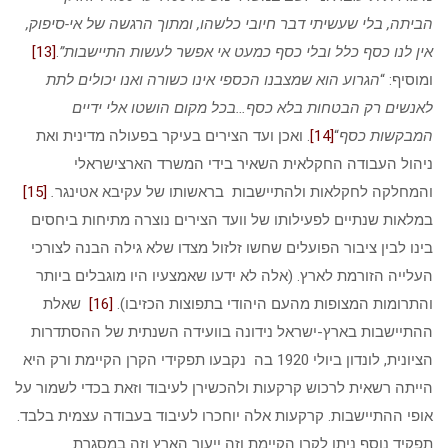
הביתה, בלי שעשיתי דבר חיובי כלשהו, ומתוך הרגשה של אי-סיפוק,
אין לנו כסף כלל ובלי כסף כמעט אי אפשר לעשות התיישבות”
.
[13]
ומוסיף: “
הגרוע הוא שמצבנו הכספי אינו כשורה ואנו יכולים לתת
לאנשים רק הבטחות בלא כסף…בכל מקום הושטו אלי ידיים
המבקשות כסף
“
[14]
. ואכן ועד הצירים בעיקר בפעולה מדינית ואת
ניהול העבודה החקלאית השאיר בידי המשרד הארצישראלי
והמחלקה לחקלאות ולהתיישבות בראשותו של עקיבא אטינגר
.
[15]
במלאות שנתיים לפעילותו של וועד הצירים נוצרה מתיחות ביחסים
בינו לבין ציבור הפועלים שחשו זלזול מצדו שלא גילה הבנה לצורכי
העלייה הזורמת לארץ. (אלה לא ידעו שאמצעיו היו מוגבלים ביותר
והתרומות המצופות מהעם היהודי בתפוצות הכזיבו).
[16]
שאלת
ההתיישבות בארץ-ישראל נידונה בוועידה השנתית של ההסתדרות
הציונית, לונדון ביולי 1920 בה נקבעו תפקידי הקרן הקיימת ורק היא
הייתה רשאית לרכוש קרקעות ולהכשירן לעיבוד וזאת בכדי לשמור על
אופי ההתיישבות. קרקעות אלה יוחכרו לעיבוד בעבודה עצמית בלבד.
תפקיד נוסף ניתן לקרן הקיימת וזה ייעור הארץ וזה במסגרת