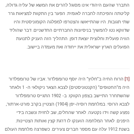
התברר שהעם היהודי אינו מסוגל להרים את המשא של עליה גדולה,
קליטתה והפיכתה לחברה לאומית. הפער בין התקוות למציאות גרר
שתי תגובות. היו שהתייאשו והצטרפו למפלגה הקומוניסטית והיו
שדווקא נטו להמשיך בניסיונות החברתיים החדשניים. דבר שהוליד
הוויה פועלית וחלוצית יוצאת דופן. התהליך הזה העניק לתנועת
הפועלים הארץ ישראלית את ייחודה ואת מעמדה ביישוב.
[1]
הרוח החיה ב”חלוץ” היה יוסף טרומפלדור. אביו של טרומפלדור
היה מ”החטופים” (הקנטוניסטים) לצבא הצאר ניקולאי ה- 1 ולאחר
שהשתחרר התיישב בצפון הקווקז. ב- 1902 התגייס טרומפלדור
לצבא הרוסי. במלחמת רוסיה-יפן (1904) הצטיין בקרב פורט-ארתור,
נפצע קשה וידו נקטעה. לאחר שהחלים, שב לחזית ונשבה בידי
היפנים. לאחר המלחמה הוענקו לו דרגת קצין ואותות הצטיינות.
בשנת 1912 עלה עם מספר חברים צעירים. כשפרצה מלחמת העולם