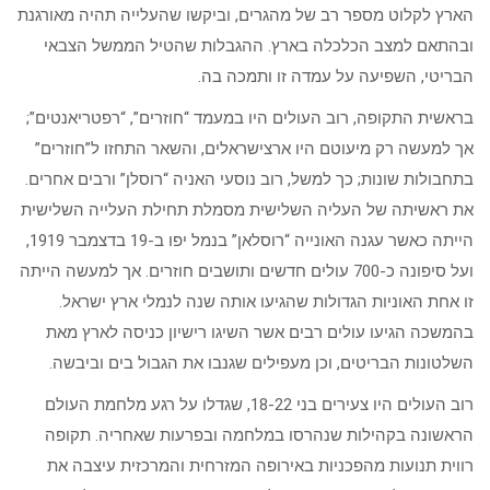
הארץ לקלוט מספר רב של מהגרים, וביקשו שהעלייה תהיה מאורגנת
ובהתאם למצב הכלכלה בארץ. ההגבלות שהטיל הממשל הצבאי
הבריטי, השפיעה על עמדה זו ותמכה בה.
בראשית התקופה, רוב העולים היו במעמד “חוזרים”, “רפטריאנטים”;
אך למעשה רק מיעוטם היו ארצישראלים, והשאר התחזו ל”חוזרים”
בתחבולות שונות; כך למשל, רוב נוסעי האניה “רוסלן” ורבים אחרים.‏
את ראשיתה של העליה השלישית מסמלת תחילת העלייה השלישית
הייתה כאשר עגנה האונייה “רוסלאן” בנמל יפו ב-19 בדצמבר 1919,
ועל סיפונה כ-700 עולים חדשים ותושבים חוזרים. אך למעשה הייתה
זו אחת האוניות הגדולות שהגיעו אותה שנה לנמלי ארץ ישראל.
בהמשכה הגיעו עולים רבים אשר השיגו רישיון כניסה לארץ מאת
השלטונות הבריטים, וכן מעפילים שגנבו את הגבול בים וביבשה.
רוב העולים היו צעירים בני 18-22, שגדלו על רגע מלחמת העולם
הראשונה בקהילות שנהרסו במלחמה ובפרעות שאחריה. תקופה
רווית תנועות מהפכניות באירופה המזרחית והמרכזית עיצבה את