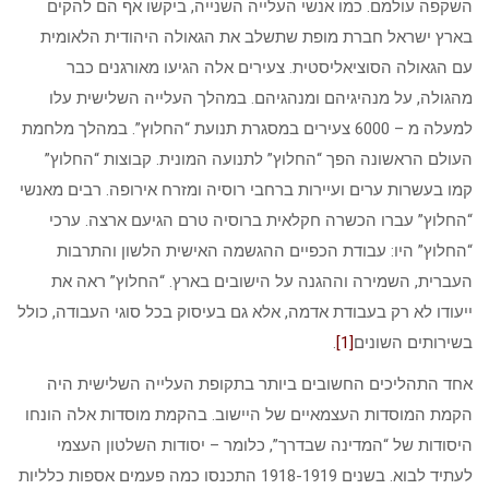
השקפה עולמם. כמו אנשי העלייה השנייה, ביקשו אף הם להקים
בארץ ישראל חברת מופת שתשלב את הגאולה היהודית הלאומית
עם הגאולה הסוציאליסטית. צעירים אלה הגיעו מאורגנים כבר
מהגולה, על מנהיגיהם ומנהגיהם. במהלך העלייה השלישית עלו
למעלה מ – 6000 צעירים במסגרת תנועת “החלוץ”. במהלך מלחמת
העולם הראשונה הפך “החלוץ” לתנועה המונית. קבוצות “החלוץ”
קמו בעשרות ערים ועיירות ברחבי רוסיה ומזרח אירופה. רבים מאנשי
“החלוץ” עברו הכשרה חקלאית ברוסיה טרם הגיעם ארצה. ערכי
“החלוץ” היו: עבודת הכפיים ההגשמה האישית הלשון והתרבות
העברית, השמירה וההגנה על הישובים בארץ. “החלוץ” ראה את
ייעודו לא רק בעבודת אדמה, אלא גם בעיסוק בכל סוגי העבודה, כולל
בשירותים השונים
[1]
.
אחד התהליכים החשובים ביותר בתקופת העלייה השלישית היה
הקמת המוסדות העצמאיים של היישוב. בהקמת מוסדות אלה הונחו
היסודות של “המדינה שבדרך”, כלומר – יסודות השלטון העצמי
לעתיד לבוא. בשנים 1918-1919 התכנסו כמה פעמים אספות כלליות