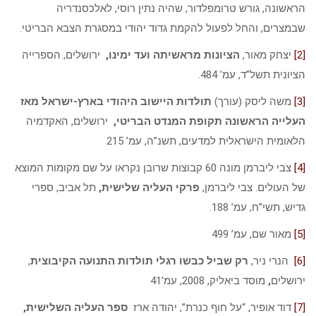
הראשונה, גורש טרומפלדור, שהיה נתין רוסי, לאלכסנדריה
שבמצרים, והחל לפעול להקמת גדוד יהודי במסגרת הצבא הבריטי.
[2]
יצחק מאור,
הציונות מראשיתה ועד ימינו,
ירושלים, הספרייה
הציונית תשל”ד, עמ’ 484.
[3]
משה ליסק (עורך)
תולדות היישוב היהודי בארץ-ישראל מאז
העלייה הראשונה תקופת המנדט הבריטי,
ירושלים, האקדמיה
הלאומית הישראלית למדעים, תשנ”ה, עמ’ 215
[4]
צבי ליברמן מונה 60 קבוצות שרובן נקראו על שם מקומות המוצא
של העולים. צבי ליברמן,
פרקי העליה שלישית,
תל אביב, ספרי
גדיש, תשי”ח, עמ’ 188.
[5]
מאור שם, עמ’ 499
[6]
הנרי ניר,
רק שביל כבשו רגלי תולדות התנועה הקיבוצית
,
ירושלים
,
מוסד ביאליק, 2008, עמ’41
[7]
דוד אופיר, “על חוף כנרת”, יהודה ארז
ספר העליה השלישית,