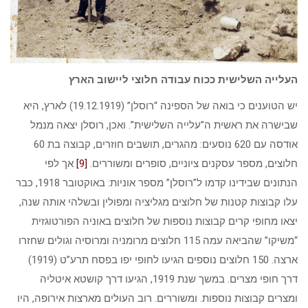
העלייה השלישית ככוח עבודה חלוצי ליישוב הארץ
יש הטוענים כי בואה של הספינה “רוסלן” (19.12.1919) לארץ, היא
שבישרה את ראשית ה”עלייה השלישית”. ואכן, רוסלן יצאה מנמל
אודסה עם 620 נוסעים: מהגרים, תושבים חוזרים, קבוצה בת 60
חלוצים, מספר עסקנים ציוניים, סופרים ומשוררים.
[9]
אך לפי
הנתונים שבידינו קדמו ל”רוסלן” מספר אוניות: באוקטובר 1918, כבר
עלו קבוצות קטנות של חלוצים מגליציה ומפולין ובשלהי אותה שנה,
יצאו מחופי קרים קבוצות נוספות של חלוצים באוניה הפורטוגזית
“משיקו” שהביאה עמה 115 חלוצים מרומניה ומרוסיה וגולים שחזרו
ארצה. 150 חלוצים נוספים הגיעו לחופי יפו בפסח תרע”ט (1919)
דרך חופי מצרים. במשך שנת 1919, הגיעו דרך קושטא איטליה
ומצרים קבוצות נוספות. ומשוררים. רוב העולים מארצות אירופה, היו