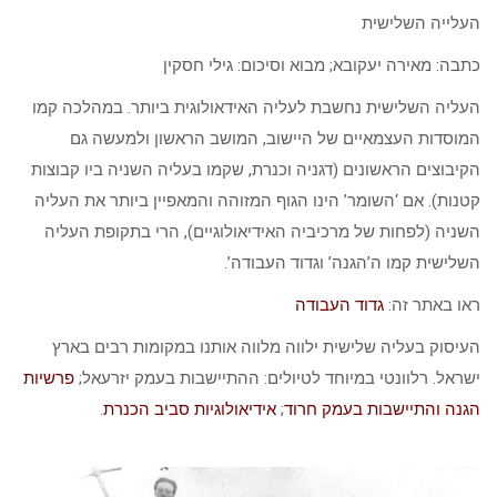
העלייה השלישית
כתבה: מאירה יעקובא; מבוא וסיכום: גילי חסקין
העליה השלישית נחשבת לעליה האידאולוגית ביותר. במהלכה קמו
המוסדות העצמאיים של היישוב, המושב הראשון ולמעשה גם
הקיבוצים הראשונים (דגניה וכנרת, שקמו בעליה השניה ביו קבוצות
קטנות). אם ‘השומר’ הינו הגוף המזוהה והמאפיין ביותר את העליה
השניה (לפחות של מרכיביה האידיאולוגיים), הרי בתקופת העליה
השלישית קמו ה’הגנה’ וגדוד העבודה’.
ראו באתר זה:
גדוד העבודה
העיסוק בעליה שלישית ילווה מלווה אותנו במקומות רבים בארץ
ישראל. רלוונטי במיוחד לטיולים: ההתיישבות בעמק יזרעאל;
פרשיות
הגנה והתיישבות בעמק חרוד
;
אידיאולוגיות סביב הכנרת
.