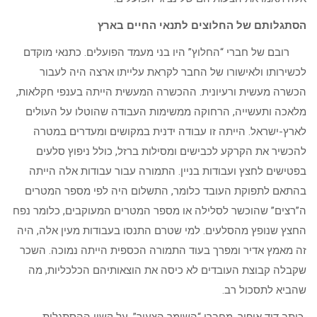
הסתגלותם של החלוצים לתנאי החיים בארץ
רובם של חברי “החלוץ” היו בני מעמד הפועלים. כתנאי מוקדם
לכשירותו ולאישורו של החבר לקראת עלייתו ארצה היה לעבור
הכשרה מעשית ורעיונית. ההכשרה המעשית הייתה בענפי חקלאות,
מלאכה ותעשייה, הרחוקה ממשימות העבודה שהוטלו על העולים
לארץ-ישראל. הייתה זו עבודה ידנית במקושים ומעדרים במטרה
להכשיר את הקרקע לכבישים ומסילות ברזל, כולל ניפוץ סלעים
בפטישים לחצץ ועבודות בניין. התמורה עבור עבודות אלה הייתה
בהתאם לתפוקת העובד כלומר, התשלום היה לפי מספר המטרים
ה”רצים” שהוכשר לסלילה או מספר המטרים המעוקבים, כלומר נפח
החצץ שנופץ מהסלעים. למי שטרם התנסו בעבודות מעין אלה, היה
זה מאמץ אדיר ומפרך בעוד התמורה הכספית הייתה נמוכה. השכר
שקבלה קבוצת העובדים לא כיסה את הוצאותיהם הכלכליות, מה
שהביא לתסכול רב.