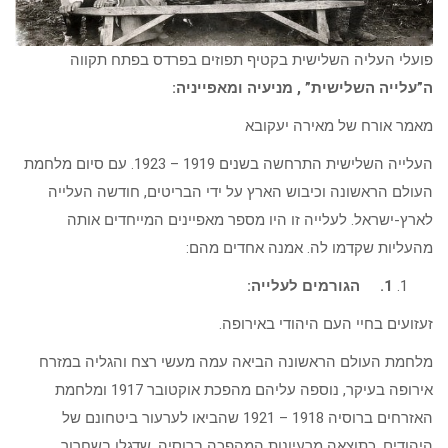
פועלי העליה השלישית בקטיף תפוזים בפרדס בפתח תקווה
ה”עלייה השלישית” , מניעיה ומאפייניה:
מאמר אורח של מאירה יעקובא
העלייה השלישית התרחשה בשנים 1919 – 1923. עם סיום מלחמת
העולם הראשונה וכיבוש הארץ על ידי הבריטים, חודשה העלייה
לארץ-ישראל. לעלייה זו היו מספר מאפיינים המייחדים אותה
מהעליות שקדמו לה. אמנה אחדים מהם:
1.
הגורמים לעלייה:
זעזועים בחיי העם היהודי באירופה.
מלחמת העולם הראשונה הביאה עמה מעשי רצח והגליה במזרח
אירופה בעיקר, נוספה עליהם מהפכת אוקטובר 1917 ומלחמת
האזרחים ברוסיה 1918 – 1921 שהביאו לערעור ביטחונם של
היהודים. כתוצאה מרעיונות המהפכה ברוסיה, שדגלו בשחרור