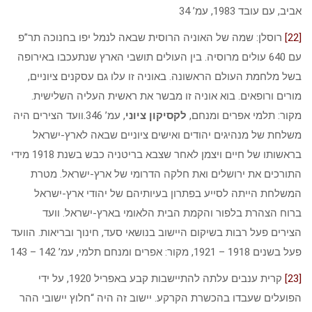
אביב, עם עובד 1983, עמ’ 34
[22]
רוסלן: שמה של האוניה הרוסית שבאה לנמל יפו בחנוכה תר”פ
עם 640 עולים מרוסיה. בין העולים תושבי הארץ שנתעכבו באירופה
בשל מלחמת העולם הראשונה. באוניה זו עלו גם עסקנים ציוניים,
מורים ורופאים. בוא אוניה זו מבשר את ראשית העליה השלישית.
מקור: תלמי אפרים ומנחם,
לקסיקון ציוני
, עמ’ 346.וועד הצירים היה
משלחת של מנהיגים יהודים ואישים ציוניים שבאה לארץ-ישראל
בראשותו של חיים ויצמן לאחר שצבא בריטניה כבש בשנת 1918 מידי
התורכים את ירושלים ואת חלקה הדרומי של ארץ-ישראל. מטרת
המשלחת הייתה לסייע בפתרון בעיותיהם של יהודי ארץ-ישראל
ברוח הצהרת בלפור והקמת הבית הלאומי בארץ-ישראל. וועד
הצירים פעל רבות בשיקום היישוב בנושאי סעד, חינוך ובריאות. הוועד
פעל בשנים 1918 – 1921, מקור: אפרים ומנחם תלמי, עמ’ 142 – 143
[23]
קרית ענבים עלתה להתיישבות קבע באפריל 1920, על ידי
הפועלים שעבדו בהכשרת הקרקע. יישוב זה היה “חלוץ יישובי ההר