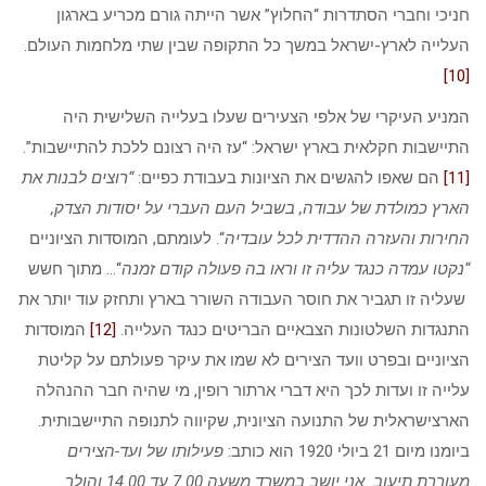
חניכי וחברי הסתדרות “החלוץ” אשר הייתה גורם מכריע בארגון
העלייה לארץ-ישראל במשך כל התקופה שבין שתי מלחמות העולם.
[10]
המניע העיקרי של אלפי הצעירים שעלו בעלייה השלישית היה
התיישבות חקלאית בארץ ישראל: “עז היה רצונם ללכת להתיישבות”.
[11]
הם שאפו להגשים את הציונות בעבודת כפיים:
“רוצים לבנות את
הארץ כמולדת של עבודה, בשביל העם העברי על יסודות הצדק,
החירות והעזרה ההדדית לכל עובדיה
“. לעומתם, המוסדות הציוניים
“נקטו עמדה כנגד עליה זו וראו בה פעולה קודם זמנה
“… מתוך חשש
שעליה זו תגביר את חוסר העבודה השורר בארץ ותחזק עוד יותר את
התנגדות השלטונות הצבאיים הבריטים כנגד העלייה.
[12]
המוסדות
הציוניים ובפרט וועד הצירים לא שמו את עיקר פעולתם על קליטת
עלייה זו ועדות לכך היא דברי ארתור רופין, מי שהיה חבר ההנהלה
הארצישראלית של התנועה הציונית, שקיווה לתנופה התיישבותית.
ביומנו מיום 21 ביולי 1920 הוא כותב:
פעילותו של ועד-הצירים
מעוררת תיעוב. אני יושב במשרד משעה 7.00 עד 14.00 והולך