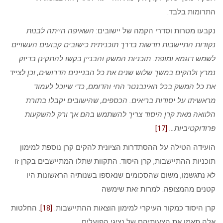
התרומות בלבד.
נקבעו מטרות וסדרי הקמה של יישובים:
השאיפה הייתה לבנות
נקודות התיישבות חדשות בדרך תוכניתית כישובים קבועים העשויים
לשמש דוגמא ומופת. תוכניות המשק והבניין בקשו להתקינן בדיוק
נמרץ ולהקים במשך שלוש שנים את כל הבניינים הדרושים, וכן לצייד
את כל המשק בכל האינבנטר החי והדומם, כדי שיוכל לעמוד
מראשיתו על יסודות בריאים. הכספים, שהישובים יקבלו בתורת
הלוואה מאת קרן היסוד צריך להשתמש בהם אך ורק להשקעות
פרודוקטיביות…
[17]
הועידה הטילה על ההסתדרות הציונית להקים קרן נוספת למימון
תוכניות ההתיישבות, קרן היסוד. התקוות שתלו המתיישבים בקרן זו
לא נתגשמו, משום שהסכומים שנאספו בשנותיה הראשונות היו
קטנים מהמצופה. למרות זאת שימשה
קרן היסוד כמקור העיקרי למימון הוצאות ההתיישבות.
[18]
. החלטות
אלה תאמו את הצעותיהם של נציגי הפועלים.