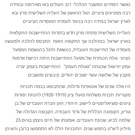
כאשר הסתיים המשבר הכלכלי. רוב העולים באו מאירופה ובמידה
רבה ממניעים ציוניים. הגל הראשון של העליה השלישית פרץ ובא
לארץ ישראל במידה רבה בניגוד לעמדת המוסדות הציוניים.
העלייה השלישית פתחה פרק חדש בתודות ההתיישבות החקלאית
בארץ ישראל. במהלכה שך התקופה הזאת התבסס להלכה ולמעשה
מעמדה של התיישבות העובדת, כנושאת הדגל בהגשמת המפעל
הציוני. גולת הכותרת של מפעל ההתיישבות היתה רכישת אדמות
עמק יזרעאל שכונתה “גאולת העמק”. ההתיישבות בעמק יצרה
מקבץ של שלושה עשר ישובים יהודים, קיבוצים ומושבים.
היו אלה שנים של אוטופיות גדולות, שהתבטאו בכמה תכניות
מקוריות: תכנית משלחת פועלי ציון (1920-1919) להנחת יסודות
ציונים-סוציאליסטיים ליישוב היהודי; חזון חברת העובדים של בן
גוריון; הקומונה הכללית של גדוד העבודה; הקבוצה הגדולה של
שלמה לביא; שכונת העובדים; ואמונתו של חיים וויצמן בגיוס 25
מיליון ליש”ט בחמש שנים. התוכניות הללו לא התממשו ברובן והוגיהן