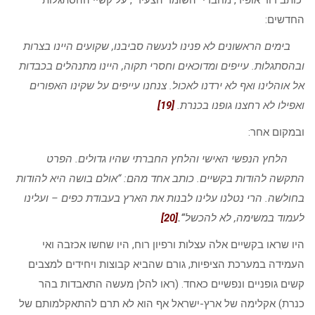
כותב דוד אופיר, מחברי “השומר הצעיר”, על קשיי ההסתגלות
החדשים:
בימים הראשונים לא פנינו לנעשה סביבנו, שקועים היינו בצרות
ובהסתגלות. עייפים ומדוכאים וחסרי תקוה, היינו מתנהלים בכבדות
אל אוהלינו ואף לא ירדנו לאכול. צנחנו עייפים על שקינו האפורים
ואפילו לא רחצנו גופנו בכנרת.
[19]
ובמקום אחר:
הלחץ הנפשי האישי והלחץ החברתי שהיו גדולים. הפרט
התקשה להודות בקשיים. כותב אחד מהם: “אולם בושה היא להודות
בחולשה. הרי נטלנו עלינו לבנות את הארץ בעבודת כפים – ועלינו
לעמוד במשימה, לא להכשל
“.
[20]
היו שראו בקשיים אלה עצלות ורפיון רוח, היו שחשו אכזבה ואי
העמידה במערכת הציפיות, גורם שהביא קבוצות ויחידים למצבים
קשים גופניים ונפשיים כאחד. (ראו להלן מעשה התאבדות בהר
כנרת) אקלימה של ארץ-ישראל אף הוא לא תרם להתאקלמותם של