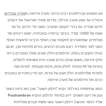
אנו מוצאים גם דולמנים רבים ברחבי מערב אירופה, מ
פוליה שבדרום
איטליה ועד צפון-מערב אירלנד, מדרום ספרד ופורטוגל ועד דנמרק
ודרום שבדיה. גם בהרי הקווקז המערבי, משני צדי הרכס, על פני
שטח של 12000 קמ”ר, בעיקר ברוסיה ובאבחזיה, ישנם ריכוזים של
מגליתיים. שמתוארכים לתקופה שבין האלף הרביעי לראשית האלף
השני לפני הספירה. רובם מבנים רבועים, בנויים מלוחות אבן. יש גם
כאילו החצובים בסלע. הדולמנים הללו, שונים מאלו המוכרים בייתר
חלקי אירופה, משום שהם בנויים מאבני גזית משויפות להפליא,
בזוויות של 90 מעלות. לחלק מהם, פינות מעוגלות. למרות זאת
ולמרות שלדולמנים הללו מגוון של צורות, הם עדיין מזכירים במובנים
רבים, את הדולמנים של מערב אירופה.
הסוג שהתפתח באירלנד נקרא “דולמן השער”, שכן הוא נראה כשער
ענק אל רקע השמים. ידוע במיוחד הדולמן הנקרא
Poulnambron
שליד הכפר Carron. דולמן השער עשוי משתי אבנים מגליתיות