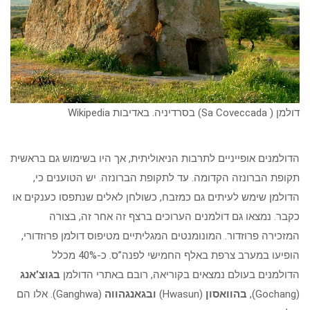
דולמן ( Sa Coveccada) בסרדיניה. באדיבות Wikipedia
הדולמנים אופייניים לתרבות הניאוליתית, אך היו בשימוש גם בראשית
תקופת הברונזה הקדומה. עד לתקופת הברונזה. יש הטוענים כי,
הדולמן שימש לעיתים גם כמזבח, כשולחן לאלים שנתפסו כענקים או
כקבר. נמצאו גם דולמנים הערוכים ברצף זה אחר זה, בצורה
המזכירה פרוזדור. המונומנטים המגליתיים מטיפוס דולמן פרוזדורי,
הופיעו במערב צרפת באלף החמישי לפנה”ס. כ-40% מכלל
הדולמנים בעולם נמצאים בקוריאה, רובם באתרי הדולמן
בגוצ’אנג
(Gochang),
בהוואסון
(Hwasun)
ובגאנגהווה
(Ganghwa). אלו הם