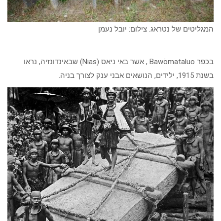
המגליטים של נטראג. צילום: יובל נעמן
בכפר Bawömataluo , אשר באי ניאס (Nias) שבאינדונזיה, נראו
בשנת 1915, ילידים, הנושאים אבני ענק לצורך בניה.