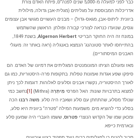
כבר לפני למעלה מ-5,000 שנים לפנה”ס, פיתח האדם צורת
אדריכלות המבוססת על מגליתים (מגלית-אבן גדולה; מילולית
ביוונית: ליתוס-אבן, מגאס-גדול) – מבנים העשויים מגושי אבן עצומים
וגסים, שנועדו כנראה לצורכי קבורה ופולחן. הראשון שהשתמש
במונח זה היה החוקר הבריטי
Algernon Herbert
, בשנת 1849,
בהתייחסו לאתר סטונהנג’ הנמצא באנגליה (ראה באתר זה: מעגלי
האבנים המיסתוריים).
מאז ומעולם הציתו המונומנטים המגליתים את דמיונו של האדם. הם
סיפקו שפע אגדות ואמונות טפלות. בתקופות פרה-היסטוריות, כמו גם
לאורך ההיסטוריה, נקשרו אבנים וסלעים לאלוהות. דוגמות לכך ניתן
למצוא בתרבויות שונות: האל הפרסי
מִיתְרַה
(Mithra)
[1]
נחשב כמי
שנולד מסלע, שהתחתן עם סלע ושאביו היה סלע.
משה רבנו
הכה
בסלע כדי להוציא מים. משמעות המילה “פטרה” ביוונית היא סלע,
ומכאן שמו של הקדוש הנוצרי
פטרוס
, ששמו העברי היה שמעון סלע
ובארמית כייפא.
סביר להניח כי למגליתים רבים נועד תפקיד בציון אירועים