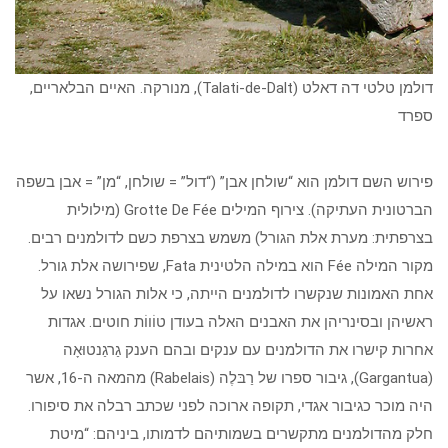
דולמן טלטי דה דאלט (Talati-de-Dalt), מנורקה. האיים הבלאריים,
ספרד
פירוש השם דולמן הוא “שולחן אבן” (“דול” = שולחן, “מן” = אבן בשפה
הברטונית העתיקה). צירוף המילים Grotte De Fée (מילולית
בצרפתית: מערת אלת הגורל) משמש בצרפת כשם לדולמנים רבים.
מקור המילה Fée הוא במילה הלטינית Fata, שפירושה אלת גורל.
אחת האמונות שנקשרו לדולמנים הייתה, כי אלות הגורל נשאו על
ראשיהן ובסינריהן את האבנים האלה בעודן טוֹווֹת חוטים. אגדות
אחרות קישרו את הדולמנים עם ענקים ובהם הענק גַרגַנטוּאָה
(Gargantua), גיבור ספרו של רַבּלֶה (Rabelais) מהמאה ה-16, אשר
היה מוכר כגיבור אגדי, תקופה ארוכה לפני שכתב רבלה את סיפורו.
חלק מהדולמנים מתקשרים בשמותיהם לדמותו, ביניהם: “מיטת