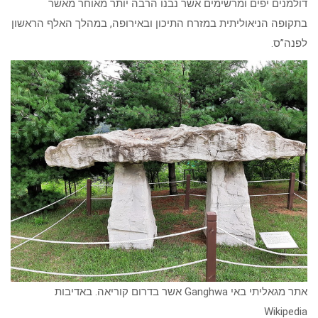
דולמנים יפים ומרשימים אשר נבנו הרבה יותר מאוחר מאשר
בתקופה הניאוליתית במזרח התיכון ובאירופה, במהלך האלף הראשון
לפנה”ס.
אתר מגאליתי באי Ganghwa אשר בדרום קוריאה. באדיבות
Wikipedia