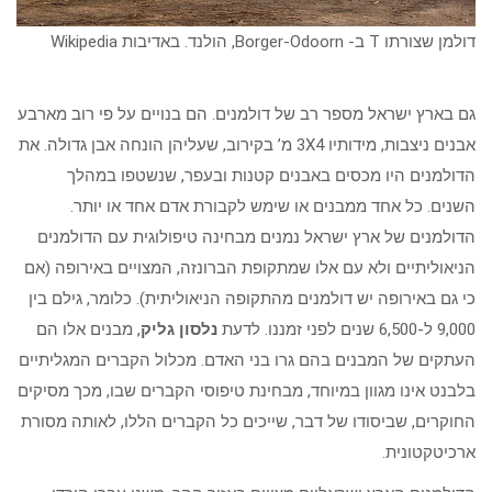
דולמן שצורתו T ב- Borger-Odoorn, הולנד. באדיבות Wikipedia
גם בארץ ישראל מספר רב של דולמנים. הם בנויים על פי רוב מארבע
אבנים ניצבות, מידותיו 3X4 מ’ בקירוב, שעליהן הונחה אבן גדולה. את
הדולמנים היו מכסים באבנים קטנות ובעפר, שנשטפו במהלך
השנים. כל אחד ממבנים או שימש לקבורת אדם אחד או יותר.
הדולמנים של ארץ ישראל נמנים מבחינה טיפולוגית עם הדולמנים
הניאוליתיים ולא עם אלו שמתקופת הברונזה, המצויים באירופה (אם
כי גם באירופה יש דולמנים מהתקופה הניאוליתית). כלומר, גילם בין
9,000 ל-6,500 שנים לפני זמננו. לדעת
נלסון גליק
, מבנים אלו הם
העתקים של המבנים בהם גרו בני האדם. מכלול הקברים המגליתיים
בלבנט אינו מגוון במיוחד, מבחינת טיפוסי הקברים שבו, מכך מסיקים
החוקרים, שביסודו של דבר, שייכים כל הקברים הללו, לאותה מסורת
ארכיטקטונית.