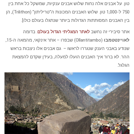
טון. על אבנים אלה נחות שלוש אבנים ענקיות
,
שמשקל כל אחת בין
750 ל-1,000 טון. שלוש האבנים המכונות ה”טריליתון” (Trilithon), הן
בין האבנים המסותתות הגדולות ביותר שנתגלו בעולם כולו].
אתר סיבירי זה נחשב
לאתר המגליתי הגדול בעולם
. בדומה
לאויינטטמבו
(Ollantitambo) שבפרו – אתר אינקאי, מהמאה ה-15,
שנודע באבני הענק שנגררו לראשו – גם אבנים אלו ניצבות בראש
ההר. לא ברור איך האבנים הועלו למעלה, בעידן שקדם להמצאת
הגלגל.