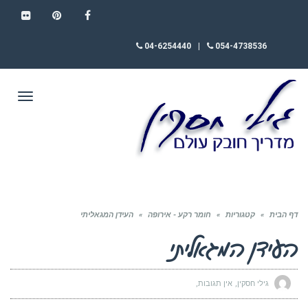
FLICKR
PINTEREST
FACEBOOK
04-6254440
|
054-4738536
תפריט
דף הבית
»
קטגוריות
»
חומר רקע - אירופה
»
העידן המגאליתי
העידן המגאליתי
גילי חסקין
אין תגובות