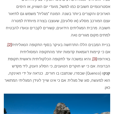
אסטרונומיים חשובים כמו למשל, מועדי יום השוויון, או הימים
הארוכים והקצרים ביותר בשנה. המונח “מגלית” משמש גם לתיאור
עצם המורכב מסלע (או סלעים), שעוצבו בצורה מיוחדת למטרה
חשובה. מרבית המגליתים הידועים, קשורים לקברים ונועדו להבטיח
למתים מקום מגורים נאה.
בניית המבנים הללו התרחשה בעיקר בסוף התקופה הנאוליתית
[2]
,
אם כי קיימות דוגמאות קדומות יותר מהתקופה המסוליתית
באירופה
[3]
, והיא נמשכה עד לתקופה הכלקוליתית וראשית תקופת
הברונזה. אם כי יש חוקרים הטוענים, כי הסלע הענק, ליד מקדש
קנקו
(Quenco) שבפרו, שנחצבו בו חורים, כנראה על ידי האינקה,
הוא למעשה, סוג של מגלית. אם כי אינו שייך לעידן המגליתי המתואר
כאן.