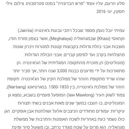
סלע הרעם, עליו עומד “פרש הברונזיה” בסנט פטרסבורג. צילום: גילי
חסקין, יוני 2016
עמיתי יובל נעמן מספר שבכל רחבי גבעות ג’אינטיה (Jaintia)
וקהאסי (Khasi) שבמגהאליה (Meghalaya), אשר בצפון מזרח הודו,
מוצבות אבני בזלת גדולות בקבוצות קטנות למטרות זיכרון שונות:
מהצלחות בקרב ועד לסימון קברים. אבני הבזלת הגדולות
(מונוליטים) הן מזכרת מהתקופה המגליתית של הג’אינטיה. הן
מתוארכות על ידי מדענים כבנות 3,000 שנה ויותר, אך סביר יותר
שזהו שריד מתקופת הזוהר של ממלכת הקיץ של הג’אינטיה. תקופת
הזהר של ממלכת ג’אינטייה, בין 1500-1833. בנארטיאנג (Nartiang),
צמוד לשוק העיר (Iaw Mawlong) המופעל פעמיים בשבוע, נמצא גן
המונוליטים, בו הוצבו במשך שנים מאות אבנים בשתי תצורות
עיקריות: עמודים מחודדים הניצבים אלעל ושולחנות אבן אופקיים. הגן
כולו נשמר כעת באחריות לשכת האומנות והתרבות של ממשלת
מגהאליה. הוא פרוס על שטח מגודר נרחב, ובו משעול סיור ופינת