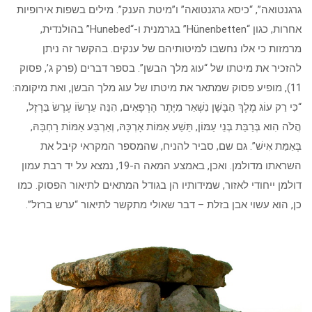
גרגנטואה”, “כיסא גרגנטואה” ו”מיטת הענק”. מילים בשפות אירופיות
אחרות, כגון “Hünenbetten” בגרמנית ו-“Hunebed” בהולנדית,
מרמזות כי אלו נחשבו למיטותיהם של ענקים. בהקשר זה ניתן
להזכיר את מיטתו של “עוג מלך הבשן”. בספר דברים (פרק ג’, פסוק
11), מופיע פסוק שמתאר את מיטתו של עוג מלך הבשן, ואת מיקומה:
“כִּי רַק עוֹג מֶלֶךְ הַבָּשָׁן נִשְׁאַר מִיֶּתֶר הָרְפָאִים, הִנֵּה עַרְשׂוֹ עֶרֶשׂ בַּרְזֶל,
הֲלֹה הִוא בְּרַבַּת בְּנֵי עַמּוֹן, תֵּשַׁע אַמּוֹת אָרְכָּהּ, וְאַרְבַּע אַמּוֹת רָחְבָּהּ,
בְּאַמַּת אִישׁ”. גם שם, סביר להניח, שהמספר המקראי קיבל את
השראתו מדולמן. ואכן, באמצע המאה ה-19, נמצא על יד רבת עמון
דולמן ייחודי לאזור, שמידותיו הן בגודל המתאים לתיאור הפסוק. כמו
כן, הוא עשוי אבן בזלת – דבר שאולי מתקשר לתיאור “ערש ברזל”.