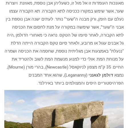
מאונכות העומדות זו אל מול זו, כשעליהן אבן נוספת, מאוזנת. ויוצרות
שער, אשר שימש במקורו ככניסה לתא הקבורה. תא הקבורה עצמו
נעלם עם הזמן, ורק מבנה ה”שער” נותר. לעתים ישנה אבן נוספת בין
אבני ה”שער”, אשר שימשה במקורה על מנת לחסום את הכניסה
לתא הקבורה, לאחר סיומו של הטקס. נראה כי מאחורי הדולמן ,היה
גל אבנים עגול או מרובע, ולאחר סיום טקס הקבורה הייתה הדלת
“ננעלת” באמצעות אבן מגליתית נוספת, שחסמה את הכניסה ושמרה
על מנוחת המת. אולי כדי למנוע מנשמת המת לשוב ולהטריד את
החיים. 35 ק”מ מצפון לניוקאסל (Newcastle), בהרי מורן (Mourne),
נמצא
דולמן לגאנני
(Legananny), שהוא אחד המבנים
הפרהיסטוריים היפים והמצולמים ביותר באירלנד.