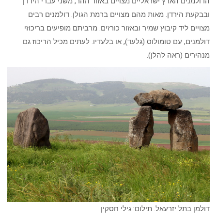
הדולמנים הארץ ישראליים מצויים באזור ההר, משני עברי הירדן
ובבקעת הירדן. מאות מהם מצויים ברמת הגולן. דולמנים רבים
מצויים ליד קיבוץ שמיר ובאזור כורזים. מרביתם מופיעים בריכוזי
דולמנים, עם טומולוס (גלעד), או בלעדיו. לעתים מכיל הריכוז גם
מנהירים (ראה להלן).
דולמן בתל יזרעאל. תילום: גילי חסקין