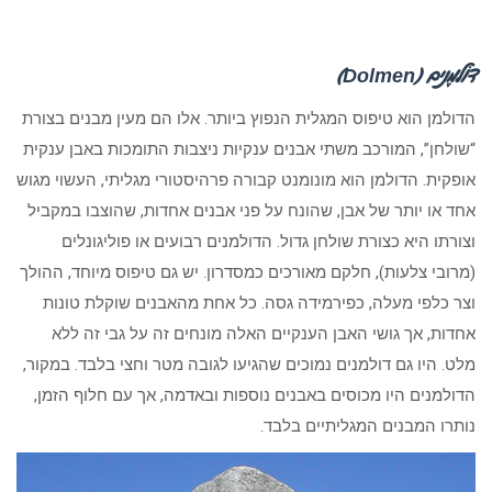
דוֹלמֶנים (
Dolmen
)
הדולמן הוא טיפוס המגלית הנפוץ ביותר. אלו הם מעין מבנים בצורת
“שולחן”, המורכב משתי אבנים ענקיות ניצבות התומכות באבן ענקית
אופקית. הדולמן הוא מונומנט קבורה פרהיסטורי מגליתי, העשוי מגוש
אחד או יותר של אבן, שהונח על פני אבנים אחדות, שהוצבו במקביל
וצורתו היא כצורת שולחן גדול. הדולמנים רבועים או פוליגונלים
(מרובי צלעות), חלקם מאורכים כמסדרון. יש גם טיפוס מיוחד, ההולך
וצר כלפי מעלה, כפירמידה גסה. כל אחת מהאבנים שוקלת טונות
אחדות, אך גושי האבן הענקיים האלה מונחים זה על גבי זה ללא
מלט. היו גם דולמנים נמוכים שהגיעו לגובה מטר וחצי בלבד. במקור,
הדולמנים היו מכוסים באבנים נוספות ובאדמה, אך עם חלוף הזמן,
נותרו המבנים המגליתיים בלבד.