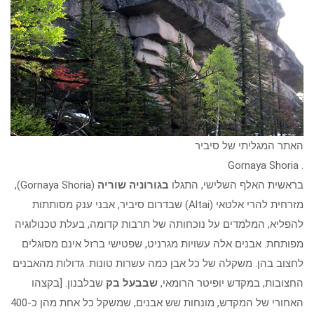
האתר המגליתי של סיביר
. Gornaya Shoria
בראשית האלף השלישי
,
התגלו
בגורוניה שוריה
(Gornaya Shoria),
מזרחית להרי אלטאי (Altai) שבדרום סיביר, אבני ענק מסותתות
להפליא, המלמדים על נוכחותה של תרבות קדומה, בעלת טכנולוגיה
מפותחת. אבנים אלה עשויות מגרניט, שפטישי ברזל אינם מסוגלים
לחצוב בהן. משקלה של כל אבן כמה עשרות טונות. גדולות מהאבנים
החצובות, במקדש יופיטר הרומאי,
שבבעל בק
שבלבנון. [בקצהו
האחורי של המקדש, מונחות שש אבנים, שמשקל כל אחת מהן כ-400