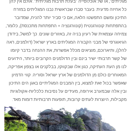
מגליתים”, או של אוכלוסייה “בעלת תרבות מגליתית”. אולם אין להן
כל אחיזה מדעית. בעבר סברו שבראשית נבנו המגליתים במזרח
התיכון ומשם התפשטו הלאה, אם כי סביר יותר להניח, שמדובר
בהתפתחות קונוורגנטית (קונוורגנציה = התפתחות מתכנסת), כלומר,
צמיחה עצמאית של רעיון בניה זה, באזורים שונים. כך למשל, בידודן
הגיאוגרפי של מבני הקבורה המגליתים בארץ ישראל (דולמנים, ראה
להלן), ותיארוכם, מוציאים מכלל אפשרות, את ההנחה בדבר קיומו
של קשר תרבותי ישיר בינם ובין הדולמנים הקרובים ביותר, הידועים
לנו מן העת העתיקה, כגון אלו שבקווקז, בבלקנים או בצפון אפריקה,
המאוחרים כולם מן הדולמנים של ארץ ישראל וסוריה. קווי הדמיון
שאפשר בכול זאת למצוא, בין המבנים המגליתיים באגן הים התיכון
ובין אלה שבמערב אירופה, מעידים על נסיבות כלכליות-אקולוגיות
מקבילות, היוצרות לעתים קרובות, תופעות תרבותיות דומות מאד.