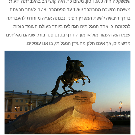
שמשקלה היה 1,600 טון. משום כך, היה קושי רב בהעברתה לעיר;
משימה נמשכה מנובמבר 1769 עד ספטמבר 1770. לאחר הבאתה
בדרך היבשה לשפת המפרץ הפיני, נבנתה אנייה מיוחדת להעברתה
למקומה. כן אחד המגליתים הגדולים ביותר בעולם העומד בזכות
עצמו הוא העמוד מול ארמון החורף בסנט פטרבורג. שניהם מגליתים
מרשימים, אך אינם חלק מהעידן המגליתי, בו אנו עוסקים.