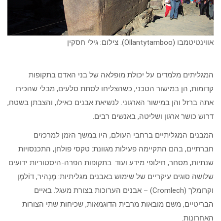
אווינטיטמבו (Ollantytamboo). צילום: גילי חסקין
המגליתים מלמדים על יכולת מופלאה של בני האדם בתקופות
קדומות, הן במישור הטכני, כשהצליחו לסתת סלעים, מבלי שהכירו
אתה ברזל והן במישור הארגוני. לנשיאת אבנים כאילו, והצבתן בשטח,
דרוש כושר ארגון ושליטה, באנשים רבים.
המבנים המגליתיים ברחבי העולם, היו במשך הזמן למרכזים
חברתיים, בהם התקיימה פעילות מגוונת: טקסי פולחן, התכנסויות
שנתיות, מסחר, חילופי מידע ועוד. בתקופות הפרה-היסטוריות ידועים
שלושה סוגים עיקריים של שימוש באבנים מגליתיות: מֶנְהיר, דוֹלמֶן
וקרומלך (Cromlech) – אבנים הערוכות בצורת מעגל. באיים
הבריטיים, משם מובאות מרבית הדוגמאות, שכיחות שתי הצורות
האחרונות.