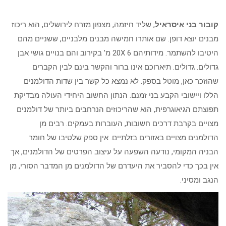
קובור בני איסראיל
, שליד חיזמה, מצפון מזרח לירושלים, הוא ריכוז
מבנים יוצא דופן. שם אותרו חמישה מבנים מלבניים, ששניים מהם
היטיבו להשתמר. מידותיהם 20X 6 מ’ בקירוב והם בנויים גושי אבן
גדולים. גדולים. תיארוכם אינו ברור והקשר בינם לבין הקברים
שהוזכר כאן, מוטל בספק. לא נמצא כל קשר בין שדות הדולמנים
הללו ויישובי הקבע בני זמנם. הנתון החשוב היחידי העולה מבדיקת
תפוצתם הגיאוגרפית, הוא שהריכוזים הנרחבים ביותר של דולמנים
מצויים בקרבת דרכים חשובות, העוברות בעמקים. רבים מן
הדולמנים מצויים באזורים בזלתיים. אין ספק שלטיבו של חומר
הבניה המקומי, נודעה השפעה על עיצוב הפרטים של הדולמנים, אך
אין בכך כדי להסביר את היעדרם של הדולמנים מן המדבר הסורי, מן
הנגב ומסיני.