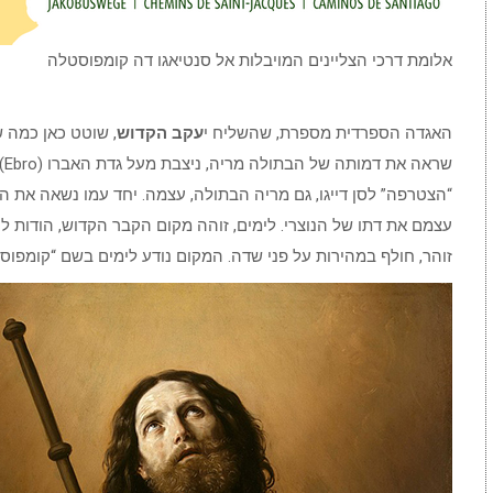
אלומת דרכי הצליינים המויבלות אל סנטיאגו דה קומפוסטלה
האגדה הספרדית מספרת, שהשליח י
עקב הקדוש
, שוטט כאן כמה ש
שר
“הצטרפה” לסן דייגו, גם מריה הבתולה, עצמה. יחד עמו נשאה את ה
עצמם את דתו של הנוצרי. לימים, זוהה מקום הקבר הקדוש, הודות לע
זוהר, חולף במהירות על פני שדה. המקום נודע לימים בשם “קומפוסטלה” ((Compostela, היינו “שד