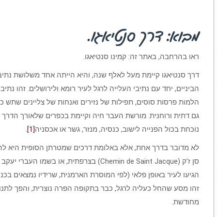
מבוא: דרך סנטיאגו.
ראו בהרחבה, באתר זה: קמינו סנטיאגו.
דרך סנטיאגו קיימת מעל לאלף שנה, והיא הייתה אחד משלושת נתיבי
הביניים, יחד עם נתיבי העלייה לרגל לעיר רומא ולירושלים. זהו נתיב
הלמות פרסות סוסים, תפילות של נזירים ואנחות של צליינים שתש כוח
גם דתית ורוחנית. מורשת העבר חיה וקיימת בכפרים שלאורך הדרך וה
נוכחת בכול הפנייה לישוב, כנסיה, מנזר, גשר או אכסניה
[1]
.
לא מדובר בדרך אחת, אלא באלומת דרכים שמטרתן הסופית היא להגיע
סן ז’ק (Chemin de Saint Jacque) בצרפתית, א
הגיעו לעיר באופן פלאי (לפי המוסרת הארמנית, שרידיו נמצאים בכנ
זהו מסע שהחל כעליה לרגל, כבר בתקופה הפרה נוצרית, והפך לתנועה
מחודשת.