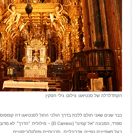
הקתדלרלה של סנטיאגו. צילום: גילי חסקין
ספרד, המכונה “אל קמינו” (El Camino) – מי
בעל מאפיינים נופיים, אדריכליים , תרבותיים ופולקלוריסטיים.