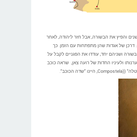
נים והפיץ את הבשורה, אבל חזר ליהודה, לאחר
אה את דמותה של הבתולה מריה, ניצבת מעל גדת האברו (Ebro). דרכן של אגדות שהן מתפתחות עם הזמן. כך
בשורה ושניהם יחד, עודדו את הפגניים לקבל על
רנותו ולעיניו החדות של רועה צאן, שראה כוכב
ה הכוכב”.