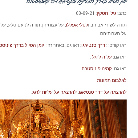
יומן הטיול בדרך הצליינים לסנטיאגו דה קומפוסטלה
כתב:
גילי חסקין
; 03-09-21
תודה לשירז אבוהב ו
לטלי אפללו
, על עצותיהן. תודה לנועם סלע, על 
על הערותיהם.
ראו קודם: :
דרך סנטיאגו
; ראו גם, באתר זה:
יומן הטיול בדרך פיניסט
ראו גם:
עליה לרגל
.
ראו גם:
קמינו פיניסטרה.
לאלבום תמונות
להרצאה על דרך סנטיאגו
,
להרצאה על עליות לרגל
.