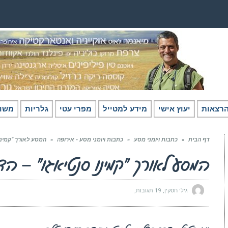
רצאות
יעוץ אישי
מידע למטייל
מפרי עטי
גלריות
משו
דף הבית
»
כתבות ויומני מסע
»
כתבות ויומני מסע - אירופה
»
המסע לאורך “קמינו
המסע לאורך “קמינו סנטיאגו” – ה
גילי חסקין
19 תגובות