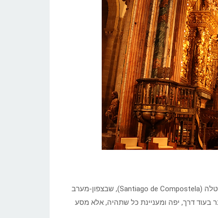
כבר שנים שאני חולם ללכת בדרך הולכי הרגל לסנטיאגו דה קומפוסטלה (Santiago de Compostela), שבצפון-מערב
לולית: “הדרך”. לא מדובר בעוד דרך, יפה ומעניינת כל שתהיה, אלא מסע