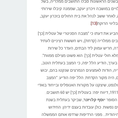
 בשנים הראשונות סבלו התושבים ממלריה, בשל
ויים במושבה זיכרון יעקב, שממנה קיבלו שירותי
, לאחר ששב לנהל את בית החולים בזכרון יעקב,
ליווי הרוקח
[13]
.
ביע את דעתו כי “מצבה הסניטרי של עטלית [כך]
ים ממלריה (קדחת), ויש חששות רציניים לעתיד
ה, חריש עמוק ליד הבתים, העדר כל שירות
מלא חולי עטלית [כך]. הוא פשוט מצילם ממוות”.
בערך, הודיע הלל יפה, כי המצב בעתלית הוטב,
יה, הודות לאמצעים הנמרצים שנקטו בהם, יבוש
ם, היה מקור הקדחת. הלל יפה הודיע: “המצב
לנפט, שיצקנו על מקורות האנופליס ובייחוד בואדי
דוסטרום. כל האיכרים עובדים, פניהם טובים והם מלאי מרץ”. בסוף 1911, דיווח יפה: בעטלית [כך] יש 60 תושבים.
 הסופר
יוסף קלויזנר
, שביקר בעתלית בשנת
נה, שיש בה 22 משפחות, כחמישים נפשות. כולן עובדות בעצם ידיהן. החידוש
 היהודית… מפני הרדיפות שרדפו אותם הממשלה