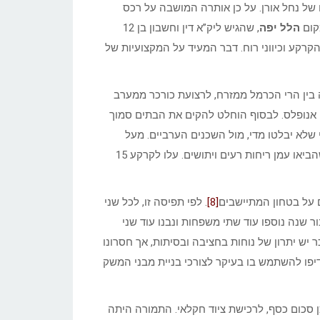
ל נחל אורן. על כן אותרה המושבה על רכס
מקום
הלל יפה
, שהגיש ליק”א דין וחשבון בן 12
 הקרקע וכיווני רוח. דבר המעיד על המקצועיות של
 בין הרי הכרמל ממזרח, לרצועת כורכר ממערב
שי אנופלס. לבסוף הוחלט להקים את הבתים סמוך
שלא יבלטו מדי, מול השכנים הערביים. מעל
לבתים, על הגבעה, נבנה קיר אבן, במחשבה שיהיה מגן מהרוחות, שהביאו עמן ריחות רעים ויתושים. עלו לקרקע 15
על בטחון המתיישבים
[8]
. לפי תפיסה זו, לכל שני
 שנה נוספו עוד שתי משפחות ונבנו עוד שני
ר יש יתרון של נוחות בחציבה ובסיתות, אך חסרונו
יפו להשתמש בו בעיקר לצורכי בניית מבני המשק
ורווה ומחסן וכן סכום כסף, לרכישת ציוד חקלאי. התמורה היתה