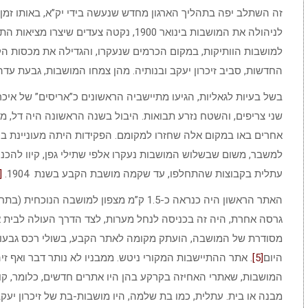
זה השתלב יפה בתהליך הארגון מחדש שנעשה בידי יק”א, באותו זמן, ב
לניהולה את המושבות בינואר 1900, נקטה צעדי
למושבות הוותיקות, במקום הכרמים שנעקרו, והגדילה את מכסות ה
החדשות, סביב זיכרון יעקב ובנותיה. מהן צמחו המושבות, גבעת עדה
בשל בעיות לגאליות, הגיעו מתיישביה הראשונים כ”אריסים” של איכ
שני צריפים, והשטח נזרע תבואות. היבול בשנה הראשונה היה דל, 
אחרים באו במקום אלה שחזרו למקומם. הפקידות היתה מעוניינת ב
למשבר, משום שבשלוש המושבות נעקרו אלפי שתילי גפן, קיוו להכנ
עתלית בקבוצות שהתחלפו, עד שקמה מושבת הקבע בשנת 1904.
[4]
האתר הראשון היה כנראה כ-1.5 ק”מ מצפון למוש
מסודרת של המושבה, הועתק מקומה לאתר הקבע, בשולי רכס גבעות
היום
[5]
. אתר ההתיישבות המקורי ניטש. ממבניו לא נותר דבר ואף זי
המושבות, שאתרי האחיזה בקרקע בהן היו אתרים חדשים, כלומר, קו
מבנה או בית. עתלית, כמו בת שלמה, היו מושבות-בת של זיכרון יעק