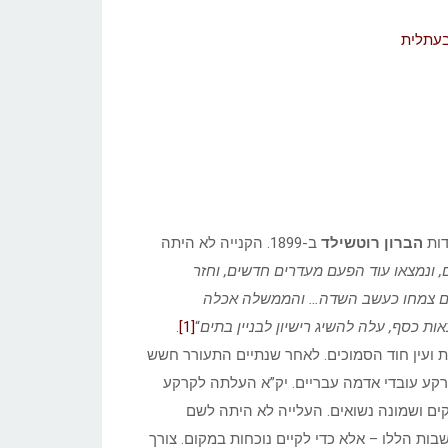
עתלית
ות
הברון רוטשילד
ב-1899. הקנייה לא היתה
 ונמצאו עוד הפעם מעדרים חדשים, וחזר
ים צמחו כעשב השדה… והממשלה אכלה
ת כסף, עלה להשיג רישיון לבניין בתים
“
[1]
.
ת ועין חוד הסמוכים. לאחר שנתיים התעורר חשש
קע עובדי אדמה עבריים. יק”א העלתה לקרקע
וקים ושמונה נשואים. העלייה לא היתה לשם
ת הללו – אלא כדי לקיים נוכחות במקום. צורך