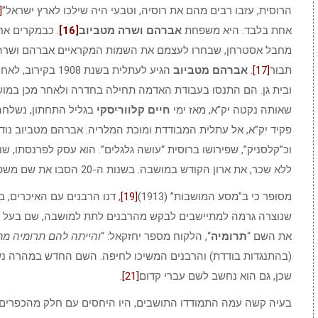
הרוסית, עזבו רבים מהם את רוסיה, וטבעי היה שילכו לארץ ישראל”
15]
אחת בלבד. היא משפחת
אברהם ושרה מטביוב
[16]
. כבמקרים אחר
מחבל אסטרחן, שבחרו לעצמם את השמות המקראיים אברהם ושרה. ג
תבור
[17]
.
אברהם מטביוב
הגיע לעתלית בשנת
ובית גן. הם התנסו בעבודת האדמה תחילה בחדרה ולאחר מכן במוש
שאותה נקטה יק”א, מאז ימי
חיים קלווריסקי
בגליל התחתון, נשלחה
פקיד יק”א, אל עתלית המבודדת ומוכת המלריה. אברהם מטביוב נודע
וכ”קלסניק”, שפירושו ברוסית “עושה גלגלים”. הוא עסק לפרנסתו, שני
ללא שכר, את ארון הקודש במושבה. בשנות ה-20 הסבו את שם משפחתם לעברית ובחרו בשם “מכבי”
מסופר כי ב”מסע המושבות” (1913)
[19]
, דנו הרבנים עם האיכרים,
שנוצרה גרמה למתיישבים לבקש מהרבנים לתת למושבה, שם בעל צלי
את השם “
תרומיה
“, הלקוח מספר יחזקאל: “
והייתה להם תרומיה מ
(בהתנגדות בודדת) והרבנים המשיכו לחיפה. השם החדש במהרה נ
שכן, גם הוא נחשב לשם עברי קדום
[21]
.
בעיה קשה עמה התמודדו התושבים, היו היחסים עם חלק מהכפרים ש