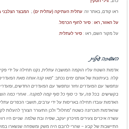
כתב:
גילי חסקין
ראו קודם, באתר זה:
עתלית העתיקה (עתלית ים)
;
המבצר הצלבני ב
על האזור, ראו : סיור לחוף הכרמל.
על מקור השם, ראו :
סיור לעתלית
.
המושבה עתלית
אדמות השטח עליו הוקמה המושבה עתלית, נקנו תחילה על ידי פקיד
קלה. בעיתונות של אותם ימים נכתב: “
מאז קנה אותה מאת המעדרים,
ונתפשר עם המעדרים וחזר ונתפשר עם המעדרים החדשים, ומעדר
בקשישים בכל פה, עד כי סוף כל סוף קמה למקנה.. ואחרי כמה הוצאו
האדמות עובדו תחילה באריסות על ידי ערבים, תושבי הכפרים עתלי
שהאדמות תוכרזנה כשטח “מחלול” ולכן התעורר הצורך להעלות לקר
עשרה איכרים צעירים מזיכרון יעקב, שפיה ובת שלמה. שניים היו רו
התיישבות של קבע – שהרי לרובם היה משק ומשפחה שנשארו במושבו