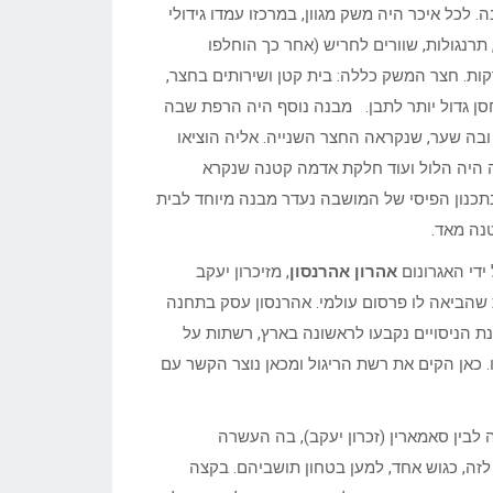
בתוספת ריבית של 3% תוך שלושים שנה. לכל איכר היה משק מגוון, במרכזו עמדו גידולי
רנגולות, שוורים לחריש (אחר כך הוחלפו
רקות. חצר המשק כללה: בית קטן ושירותים בחצר,
סן גדול יותר לתבן. מבנה נוסף היה הרפת שבה
ר נוספת ובה שער, שנקראה החצר השנייה. אליה הוציאו
 היה הלול ועוד חלקת אדמה קטנה שנקרא
. בתכנון הפיסי של המושבה נעדר מבנה מיוחד לבית
נה מאד.
אהרון אהרנסון
, מזיכרון יעקב
ת שהביאה לו פרסום עולמי. אהרנסון עסק בתחנה
 הניסויים נקבעו לראשונה בארץ, רשתות על
ו. כאן הקים את רשת הריגול ומכאן נוצר הקשר עם
פר: “המושבה בין חיפה לבין סאמארין (זכרון יעקב), בה העשרה
זה, כגוש אחד, למען בטחון תושביהם. בקצה