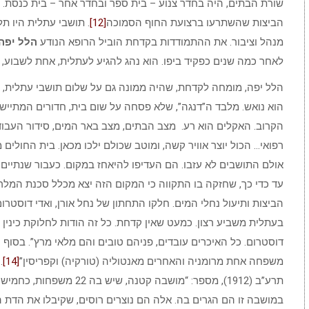
שורת הבתים, היה בחדר צנוע – בית ספר ובחדר אחר – בית כנסת.
הביצות שהשתרעו ברצועת החוף הסמוכה
[12]
. תושבי עתלית היו תל
מנהל וציבור. את ההתמודדות בקדחת הוביל הרופא הנודע
הלל יפה
לאחר כמה שנים כפקיד ביפו. הוא נהג להגיע לעתלית, אחת לשבוע, ב
הלל יפה, מומחה לקדחת, שהיה ממונה גם על שלום תושבי עתלית, ה
הוא נואש. מלבד ה”דנגה”, שלא פסחה על שום בית, חדורים המתיישב
הקרוב. האקלים הוא רע. מצב הבתים, מצב באר המים, סידור העבוד
רפואי… הכול יוצר אוויר קשה, ומוטב שכולם ילכו מכאן. בית החולים 
אולם התושבים לא עזבו. הם העדיפו להיאחז במקום. כעבור שנתיים 
עד כדי כך, שחזקה בו התקווה כי המקום הזה יצא מכלל סכנת המלר
הביצות ותיעול נחלי המים. חלקו התחתון של נחל אורן, ואדי דוסטרו
בעתלית משביע רצון. כמעט שאין קדחת. כל זה הודות לחלוקת כינין ו
משפחה אחת מרומניה והאחרים מאנטוליה (טורקיה) וקפריסין”
[14]
.
תרע”ב (1912), מספר: “מושבה קט
במושבה זו הם הגרים בה. אלה הם נוצרים רוסים, שקיבלו את הדת