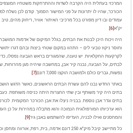
המרכזי בעתלית היה הקרבה לשדות וההתרחקות משטחיו המוצפים ש
הכורכר, שהיו לו יתרונות על פני המישור הסמוך. קודם לכן נשלח ל
עמודים ובו דיון מפורט בכל מרכיבי האיתור: אוויר, ריחוק מהים, טיב
יק”א
[6]
.
היה ויכוח היכן לבנות את הבתים, בגלל המיקום של אדמות המושבה
וחוסר ניקוז טבעי לים – התהוו במקום שטחי ביצות ובהם דגרו יתו
לקרקעות החקלאיות. יש טענה, שהמגורים בראש הגבעה נפסלו, כדי 
נפשות, גברים כולם ולמושבה הוקצו 7,000 דונם
[7]
.
באתר החדש נבנו להם עשרת הבתים הראשונים, כאשר הדגש הושם 
בתים היה קיר משותף ובין שתי החצרות היתה כניסה משותפת. כעבור
בתים וגדר אבן נוספת. בבניה ניצלו את אבן הכורכר המקומית. לכורכ
הוא ערכיותו המורפולוגית הנמוכה והוא מתבלה במהירות על כן העד
והמחסנים ואילו לבניה, העדיפו להשתמש באבן גיר
[9]
.
כל מתיישב קיבל מיק”א 250 דונם אדמה, בית, רפת, א