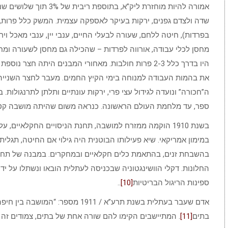
אמורה להיות מוחזרת ליק”א, 
שדה ולצדם גפנים, ירקות בעיקר לאספקה עצמית. המשק כלל פרות, ת
בפרדות), חיטה ללחם, שעורה לבעלי החיים, ענבי יין, ענבי מאכל וי
מחסן לכלי עבודה, אורווה לפרדות – שהכילה גם מחסן לשעורה ומח
היו בדרך כלל 2-3 פרות חולבות. מאחורי המבנים היתה חצ
את בהמות העבודה למנוחה בימי הקיץ החמים. מעבר לחצר השנייה
ה”חכורה” ונועדה לגידול עצי פרי, ירקות עונתיים ותלתן לתרנגולות
ספר, עד מלחמת העולם הראשונה. כנראה משום שהיתה מושבה קט
בשנת 1910 הוקמה ממזרח למושבה, תחנת הניסויים החקלאיים, על ידי האגרונום
במימון אמריקאי. שיא פעילותו הבוטנית היה גילוי אם החיטה, תגלי
בהשבחת זנים, בהתאמת כלים חקלאיים ובמחקרים. במבנה של תחנת
החלונות. דקלי הוושינגטוניה שבכניסה לעתלית הובאו ונשתלו על יד
ספינות הריגול הבריטיות
[10]
..
אדם שעבר בעתלית בשנת תרע”א / 1911 מס
בתים
[11]
. המתיישבים הקימו להם שורה אחת של בתים, צמודים זה ל