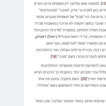
[
. למעשה פגש קליוזנר רק משפחת גרים רוסיים
ים, כאן לפנינו גרי צדק, לשעבר “סובוטניקים”
רים אלו היו “סניף” של משפחת מטביוב מכפר
 1908 בקירוב, לאחר שעבד במשך תקופה לא ארוכה במושבות סג’רה
בות הגליל התחתון. במסגרת “מדיניות ההעברות”
 המשפחה, על ידי האגרונום
ז’יל (יואל) רוזנהק,
 גם כמשורר עממי לעת מצוא, כנגר אומן
ם רבות, בבניית צריפים ועגלות, ויצר בהתנדבות,
.
[18]
 בנוגע להפרשת תרומות ומעשרות. ההתלהבות
ל עברי מובהק יותר. בעקבות כך הרבנים הציעו
תרומת הארץ
“
[20]
. השם נתקבל, כמעט פה אחד
שכח והמתיישבים חזרו להשתמש בשם “עתלית”,
הקיפו אותם. באזור המבצר הצלבני, שכן הכפר