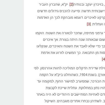
זיכרון יעקב ובנותיה
[2]
. יק”א, שהברון העביר
ם שיצרו מציאות התיישבותית חדשה: סייעה להכניס גידולים חדשים
קרקע לאיכרים. דוגמא מובהקת לכך הן האדמות
 ועתלית.
[3]
ר גרמני מחיפה, שחכר לכאורה את השטח. הוקמו
משום שבאותה שנה היתה בצורת. אך איכרים
כך כדי שלא לאבד את השטח והאיכרים, שנקלעו
סות מן התבואה. כך המשיכו לזרוע את אדמת
בה הנוכחית (בתחילת שדירת הדקלים המוליכה לחוות אהרנסון. לפי
גרסה אחרת, היה זה בכניסה לנחל מערות, לצד הדרך העולה לבית אורן). בשנת 1904, כשהוחלט ביק”א על הקמה
 הכורכר, שממערב למישור החוף, למקומה עד
הויו נתון במחלוקת. עתלית שייכת לקבוצת
דם לאחיזת המתיישבים היהודיים לא היה באתר
ב. לשתיהן נבחרו אתרים מוגבהים. השיקול