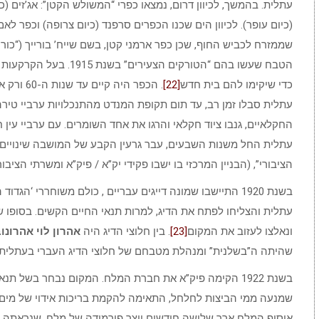
עתלית. בהמשך, לכיוון דרום, נמצאו כפרי “המשולש הקטן”: אג’זים (כי
(כיום עופר). לכיוון הים שכנו הכפרים סרפנד (כיום צרופה) וכפר לאם
שממזרח לכביש החוף, שכן כפר ארמני קטן, בשם שייח’ בורייך (“כורע ב
הטבח שעשו בהם “הטורקים ה
כדי שיקימו להם בית חדש
[22]
. הכפר הי
עתלית סבלו זמן רב, עד תום תקופת המנדט מהתנכלויות ערביי טיר
החקלאיים, גנבו ציוד חקלאי והרגו את אחד השומרים. עם ערביי עין 
עתלית החל משנות השבעים, עבר גרעין הקבע של המושבה שינויים רב
הציבורי”, (הבניין המרכזי בו ישבו פקידי יק”א / פיק”א ומשרתי הציבור
בשנת 1920 התיישבו שמונה דייגים עבריים , כולם משוחררי ‘
עתלית והצליחו לפתח את הדיג, למרות תנאי החיים הקשים. בסופו 
ונאלצו לעזוב את המקום
[23]
. בין חלוצי הדיג היה
אהרון לוי אהרונו
שהיתה ה”בשלנית” ומנהלת מטבחם של חלוצי הדיג העברי בעתלית
בשנת 1922 הקימה פיק”א את חברת המלח. המקום נבחר בשל
שמנעה ממי הביצות לחלחל, התאימה להקמת בריכות אידוי של מים מ
איסוף המלח ארך שלושה חודשים ויצר פירמידה של מלח, שנראתה 