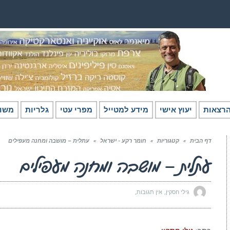
רצאות
יעוץ אישי
מידע למטייל
מפרי עטי
גלריות
משו
דף הבית
»
קטגוריות
»
חומר רקע - ישראל
»
עתלית – מושבה ומחנה מעפילים
עתלית – מושבה ומחנה מעפילים
גילי חסקין
אין תגובות