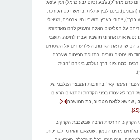
ום כרם מהר”ל), ג’בע (כיום גבע כרמל) ועין ע’זאל
 (הבונים). בינם לבין עתלית, בראש רכס הכורכר,
רך”), ייחודי בארץ. תושביו היו ארמנים, מניצולי
צעירים” בשנת 1915. בעל הקרקעות ריחם על הפליטים האלה והעניק להם מאדמותיו
ה קיים עד שנות ה-60 ורק אז נטשו אותו אחרוני תושביו ועברו לחיפה. תושבי
ה. הם שרפו את הגרנות, העלו עדרים על השטחים
חוד היו יחסים טובים. בתנופת הפיתוח שעברה
ים. כמה ציוני דרך נעלמו, ביניהם “הבית
).
הגדוד העברי האמריקאי’, בחורבות המבצר הצלבני של
של דבר לא עמדו בפני הקדחת והתנאים הרעים
ב
, שנישא ללאה מטביוב, בת המושבה
[24]
,
.
[25]
 תנאי הקרקע. החרסית הרבה שבשכבת הקרקע,
לוחים מהים הסמוך, שנשאבו והוזרמו לבריכות.
למרחוק. ועם הזמן, ככל השתכללו האמצעים