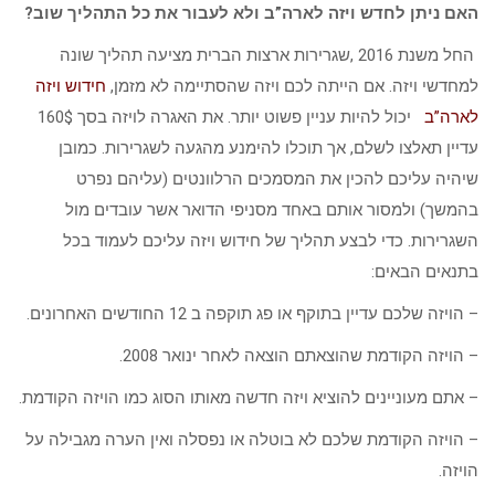
האם ניתן לחדש ויזה לארה”ב ולא לעבור את כל התהליך שוב?
החל משנת 2016 ,שגרירות ארצות הברית מציעה תהליך שונה
למחדשי ויזה. אם הייתה לכם ויזה שהסתיימה לא מזמן,
חידוש ויזה
לארה”ב
יכול להיות עניין פשוט יותר. את האגרה לויזה בסך 160$
עדיין תאלצו לשלם, אך תוכלו להימנע מהגעה לשגרירות. כמובן
שיהיה עליכם להכין את המסמכים הרלוונטים (עליהם נפרט
בהמשך) ולמסור אותם באחד מסניפי הדואר אשר עובדים מול
השגרירות. כדי לבצע תהליך של חידוש ויזה עליכם לעמוד בכל
בתנאים הבאים:
– הויזה שלכם עדיין בתוקף או פג תוקפה ב 12 החודשים האחרונים.
– הויזה הקודמת שהוצאתם הוצאה לאחר ינואר 2008.
– אתם מעוניינים להוציא ויזה חדשה מאותו הסוג כמו הויזה הקודמת.
– הויזה הקודמת שלכם לא בוטלה או נפסלה ואין הערה מגבילה על
הויזה.