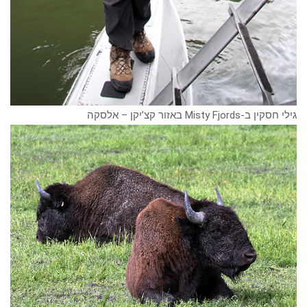
גילי חסקין ב-Misty Fjords באזור קצ’יקן – אלסקה