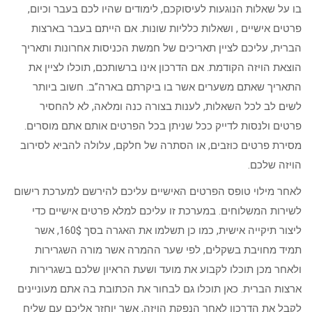
בו על שאלות הנוגעות לעיסוקכם, לימודים שהיו לכם בעבר וכיום,
פרטים אישיים , ושאלות כלליות שונות. אם הייתם בעבר בארצות
הברית, עליכם לציין תאריכים של חמשת הכניסות אחרונות ותאריך
הוצאת הויזה הקודמת. אם הדרכון אינו ברשותכם, תוכלו לציין את
התאריך שאתם משערים אשר בו ביקרתם בארה”ב. חשוב ביותר
לשים לב לכל השאלות, לענות בצורה כנה ומלאה, לא להחסיר
פרטים ולנסות לדייק ככל שניתן בכל הפרטים אותם אתם מוסרים.
מסירת פרטים כוזבים, או הסתרה של חלקם, עלולה להביא לסירוב
הויזה שלכם.
לאחר מילוי טופס הפרטים האישיים עליכם להירשם למערכת רישום
לשירות המשלוחים. במערכת זו עליכם למלא פרטים אישיים כדי
ליצור תיקייה אישית, כמו כן תשלמו את האגרה בסך 160$, אשר
תמיד מחויבת בשקלים, לפי שער ההמרה אשר מורה השגרירות
ולאחר מכן תוכלו לקבוע את מועד ושעת הראיון שלכם בשגרירות
ארצות הברית. כאן תוכלו גם לבחור את הכתובת בה אתם מעוניינים
לקבל את הדרכון לאחר הנפקת הויזה, אשר יוחזר אליכם עם שליח