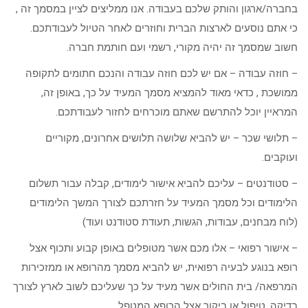
בחברה/ארגון והותק שלכם בעבודה. אנו ממליצים לציין במסמך זה ,
כי אתם נוסעים לארצות הברית וחוזרים לאחר הטיול לעבודתכם.
חשוב שמסמך זה יהיה מקורי, רשמי ועם חותמת חברה.
– חוזה עבודה – אם יש לכם חוזה עבודה והנכם חתומים לתקופה
ממושכת , כדאי מאוד להמציא מסמך המעיד על כך, באופן זה,
המראיין יוכל להתרשם שאתם מוכרחים לחזור לעבודתכם.
– תלושי שכר – יש להביא שלושה תלושים אחרונים, מקוריים
ועוקבים.
– סטודנטים – עליכם להביא אישור לימודים, קבלה עבור תשלום
הלימודים וכל מסמך המעיד על חזרתכם לצורך המשך הלימודים
(לוח מבחנים, עבודות, הגשות, תעודת סטודנט ועוד)
– אישור רפואי – אלו מכם אשר מטופלים באופן קבוע ותכוף אצל
רופא בנוגע לבעיה רפואית, יש להביא מסמך מהרופא או ממזכירות
המרפאה/ בית החולים אשר מעיד על כך שעליכם לשוב לארץ לצורך
בדיקה, טיפול או ביקור אצל הרופא המטפל.