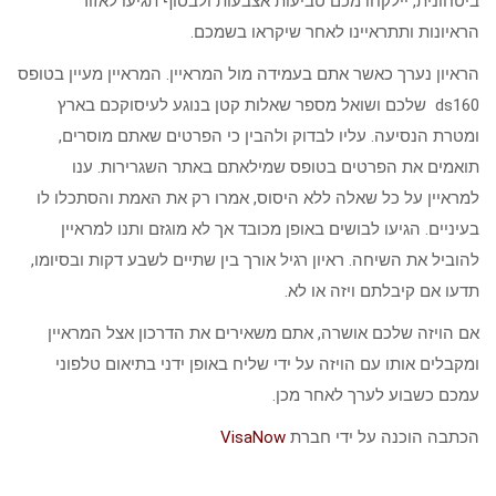
ביטחונית, יילקחו מכם טביעות אצבעות ולבסוף תגיעו לאזור
הראיונות ותתראיינו לאחר שיקראו בשמכם.
הראיון נערך כאשר אתם בעמידה מול המראיין. המראיין מעיין בטופס
ds160 שלכם ושואל מספר שאלות קטן בנוגע לעיסוקכם בארץ
ומטרת הנסיעה. עליו לבדוק ולהבין כי הפרטים שאתם מוסרים,
תואמים את הפרטים בטופס שמילאתם באתר השגרירות. ענו
למראיין על כל שאלה ללא היסוס, אמרו רק את האמת והסתכלו לו
בעיניים. הגיעו לבושים באופן מכובד אך לא מוגזם ותנו למראיין
להוביל את השיחה. ראיון רגיל אורך בין שתיים לשבע דקות ובסיומו,
תדעו אם קיבלתם ויזה או לא.
אם הויזה שלכם אושרה, אתם משאירים את הדרכון אצל המראיין
ומקבלים אותו עם הויזה על ידי שליח באופן ידני בתיאום טלפוני
עמכם כשבוע לערך לאחר מכן.
הכתבה הוכנה על ידי חברת
VisaNow