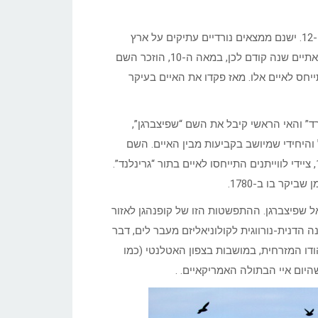
ויקינגים ורוסים כנראה גילו את איי סבאלברד כבר בתחילת המאה ה-12. ישנם ממצאים נורדיים עתיקים על ארץ
ששמה “סבאלבּרדי” (סְבָלְבָּרְדִ’י) שפירוש שמה הוא “חוף קר”. כבר מאתיים שנה קודם לכן, במאה ה-10, הוזכר השם
חס לאיים אלו. מאז פקדו את האיים בעיקר
 כולו בשם “סבלברד” והאי הראשי קיבל את השם “שפיצברגן”,
ל והיחידי שמיושב בקביעות מבין האיים. השם
התייחס תחילה, הן לאי עצמו והן לארכיפלג כולו. במאות ה-17 וה-18, ציידי לווייתנים התייחסו לאיים בתור “גרינלנד”.
ים אל שפיצברגן. ההתפשטות הזו של קופנהגן לאזור
 הדנית-נורווגית לקולוניאליזם מעבר לים, דבר
-17, עם מעורבות בסחר בהודו המזרחית, במושבות בצפון האטלנטי (כמו
שהיום איי הבתולה האמריקאיים. .