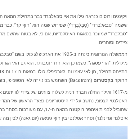
“סבלברד” שמוזכר בסאגות האיסלנדיות, אם כי, לא בטוח שהשם מתיי
ציידים וסוחרים.
הממשלה הנורווגית כינתה ב-1925 את הארכיפלג
מילולית: “הרי פסגה”. כשמו כן הוא: הררי ומבותר. הוא גם האי הגדו
החוקר
בקסטרום
(Bacstrom) השתמש בכינוי זה לאי הספציפי, בזמן שביקר בו ב-1780.
מ-1617 ואילך החלה חברה דנית לשלוח צוותים של ציידי לווייתנ
האטלנטי הצפוני, נחשב על ידי היסטוריונים כצעד הראשון של המדינה
שהוביל לבניית אימפריה קטנה במאה ה
איסלנד וגרינלנד) וסחר אטלנטי בין חוף גיניאה (יום גאנה) לבין מה 