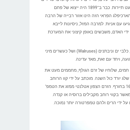
אלה הפכו לפחם, שהוא מקור ההכנסה החשוב ביותר של האיים למעט תיירות. כבר ב־1899 היה ייצוא של פחם
ארכיפלג הפראי הזה הינו אזור רבייה של הרבה
יעו עם אניות. למרבה המזל, ניסיונות לייבא
בעלי חיים שהובאו על ידי האדם, משבשים באופן קיצוני את המערכת
כמו כן קיימים קרוב ל-20 מיני יונקים ימיים, כולל לווייתנים, דולפינים, כלבי ים וניבתנים (Walruses) ושל כעשרים מיני
עה, ויחד עם זאת, מאד עדינה.
ם חמים, שלוחיו של זרם הגולף, מחממים מעט את
לג יורד כול השנה. מוכתב על ידי קוו הרוחב
הגבוה. הטמפ’ נעות בין 4 מעלות ל-6 בקיץ לבין מינוס 12 עד מינוס 16 בחורף. הזרם הצפון אטלנטי ממזג את הטמפ’
א לכך שהטמפ’ בחורף תהיה גבוה ב-20 מעלות מאשר בקווי רוחב מקבילים ברוסיה או קנדה.
על ידי הרים ולהם טמפרטורה יותר נמוכה.