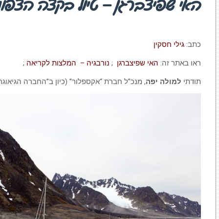
האי שפיצברגן – טיול בקצה הצפוני
כתב:
גילי חסקין
ראו באתר זה:
האי שפיצברגן
;
נורבגיה – המלצות לקריאה
;
תודתי
למולה יפה
, מנכ”ל חברת “אקספלור” (כיון ב”החברה הגיאוגר