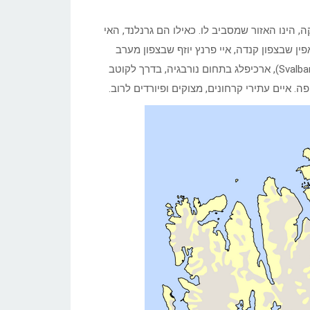
, הינו האזור שמסביב לו. כאילו הם גרנלנד, האי
ין שבצפון קנדה, איי פרנץ יוזף שבצפון מערב
רוסיה, איי ורנגל שבצפון מזרחה, כשהנגיש מכולם הוא סבאלברד (Svalbard), ארכיפלג בתחום נורבגיה, בדרך לקוטב
. איים עתירי קרחונים, מצוקים ופיורדים לרוב.