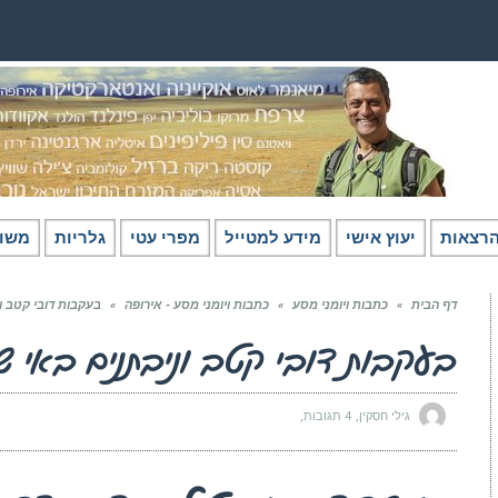
רצאות
יעוץ אישי
מידע למטייל
מפרי עטי
גלריות
משו
דף הבית
»
כתבות ויומני מסע
»
כתבות ויומני מסע - אירופה
»
בעקבות דובי קטב ו
בעקבות דובי קטב וניבתנים באי ש
גילי חסקין
4 תגובות