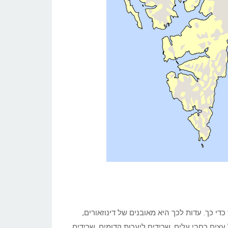
די כך. עדות לכך היא מאובנים של דינוזאורים,
 עצים רחבי עלים, שרידים ליערות קדומים. שרידים