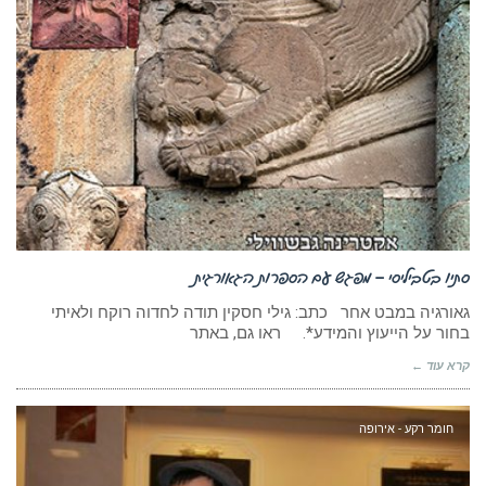
סתיו בטביליסי – מפגש עם הספרות הגאורגית
גאורגיה במבט אחר כתב: גילי חסקין תודה לחדוה רוקח ולאיתי
בחור על הייעוץ והמידע*. ראו גם, באתר
קרא עוד ←
חומר רקע - אירופה