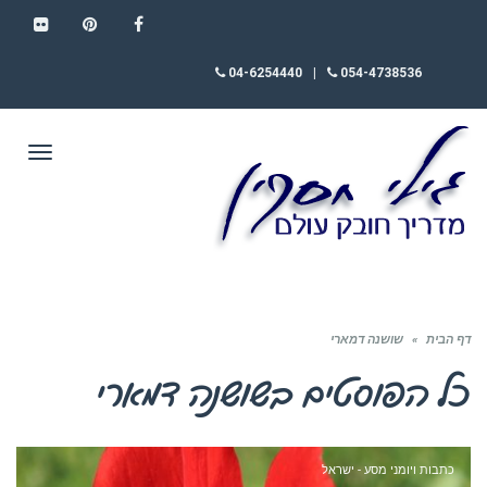
FLICKR
PINTEREST
FACEBOOK
04-6254440
|
054-4738536
תפריט
דף הבית
»
שושנה דמארי
כל הפוסטים ב
שושנה דמארי
כתבות ויומני מסע - ישראל