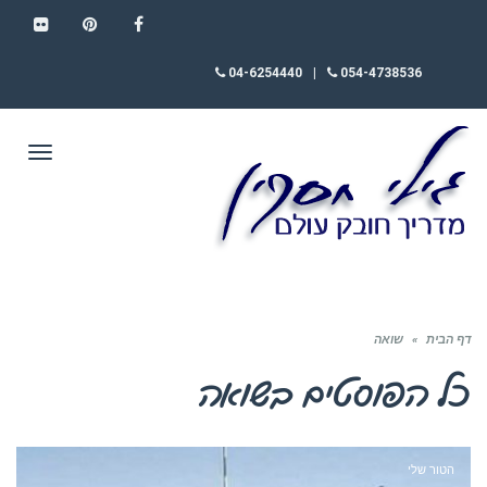
FLICKR
PINTEREST
FACEBOOK
04-6254440
|
054-4738536
תפריט
דף הבית
»
שואה
כל הפוסטים ב
שואה
הטור שלי