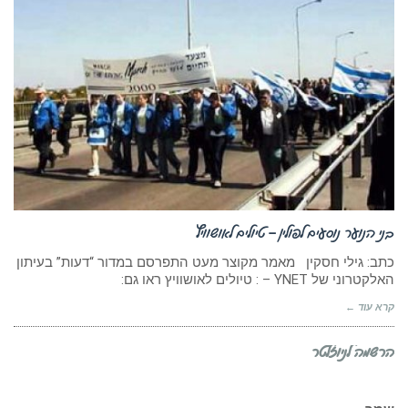
בני הנוער נוסעים לפולין – טיולים לאושוויץ
כתב: גילי חסקין מאמר מקוצר מעט התפרסם במדור “דעות” בעיתון
האלקטרוני של YNET – : טיולים לאושוויץ ראו גם:
קרא עוד ←
הרשמה לניוזלטר