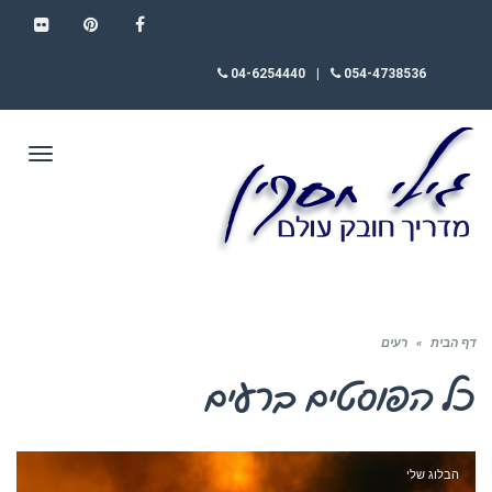
FLICKR
PINTEREST
FACEBOOK
04-6254440
|
054-4738536
תפריט
דף הבית
»
רעים
כל הפוסטים ב
רעים
הבלוג שלי