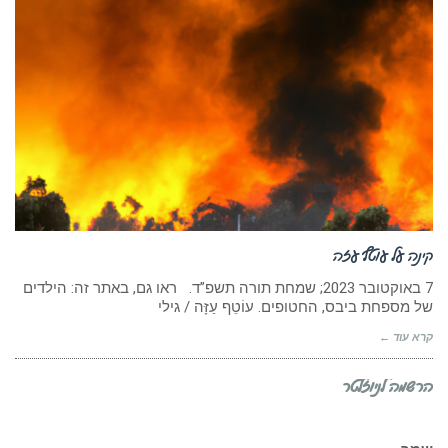
קינה על עוטף עזה
7 באוקטובר 2023; שמחת תורה תשפ”ד. ראו גם, באתר זה: הילדים
של מספחת ביבס, החטופים. עוֹטֵף עַזָּה / גילי
קרא עוד ←
הרשמה לניוזלטר