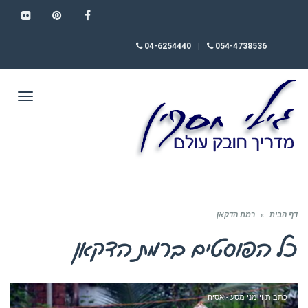
FLICKR
PINTEREST
FACEBOOK
04-6254440
|
054-4738536
תפריט
דף הבית
»
רמת הדקאן
כל הפוסטים ב
רמת הדקאן
כתבות ויומני מסע - אסיה