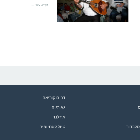
קרא עוד ←
דרום קוריאה
ס
גאורגיה
אירלנד
סלבדור
טיול לאתיופיה