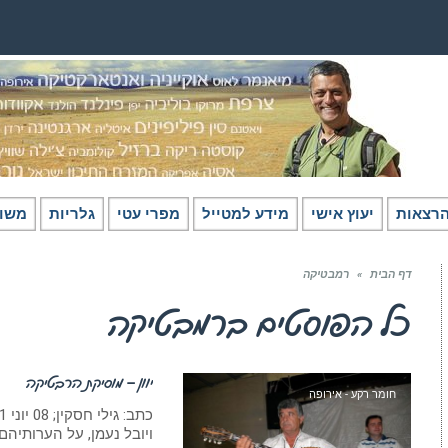
רצאות
יעוץ אישי
מידע למטייל
מפרי עטי
גלריות
משו
דף הבית
»
רמבטיקה
כל הפוסטים ב
רמבטיקה
יוון – מוסיקת הרבטיקה
חומר רקע - אירופה
ויובל נעמן, על הערותיהם.