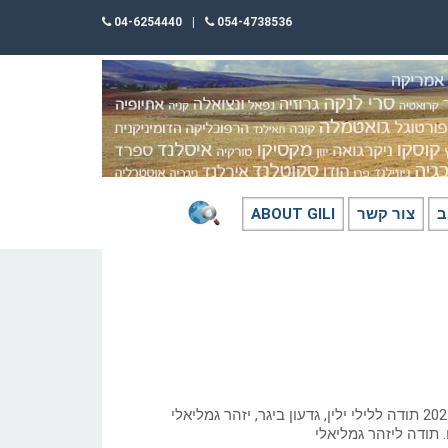
04-6254440
|
054-4738536
ב
צור קשר
ABOUT GILI
כתב: גילי חסקין; ‏08 יוני 2021 תודה ללילי ילין, גדעון ביגר, יזהר גמליאלי
 תודה ליזהר גמליאלי