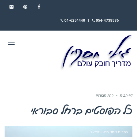
FLICKR
PINTEREST
FACEBOOK
04-6254440
|
054-4738536
תפריט
דף הבית
»
רחל סבוראי
כל הפוסטים ב
רחל סבוראי
כתבות ויומני מסע - ישראל