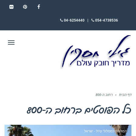
FLICKR
PINTEREST
FACEBOOK
04-6254440
|
054-4738536
תפריט
דף הבית
»
רחוב ה-800
כל הפוסטים ב
רחוב ה-800
המלצות למסלולי טיול - ישראל