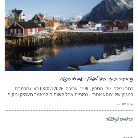
נורווגיה: ביקור באיי לופוטן – עם חי בנופיו
כתב וצילם: גילי חסקין, 1990. עריכה, ‏08/07/2026 ראו גםכתבה
במגזין של “מסע אחר” : צפוניים אבל קשוחים למאמר מעמיק ומקיף:
קרא עוד ←
הרשמה לניוזלטר