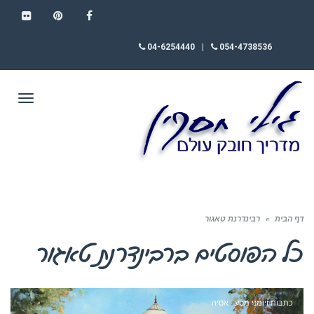
FLICKR
PINTEREST
FACEBOOK
04-6254440
|
054-4738536
תפריט
דף הבית
»
רבינדרנת טאגור
כל הפוסטים ב
רבינדרנת טאגור
כתבות ויומני מסע - אסיה