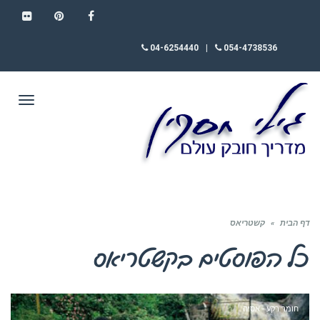
FLICKR
PINTEREST
FACEBOOK
04-6254440
|
054-4738536
תפריט
דף הבית
»
קשטריאס
כל הפוסטים ב
קשטריאס
חומר רקע - אסיה