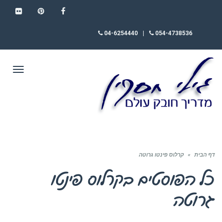
FLICKR
PINTEREST
FACEBOOK
04-6254440
|
054-4738536
תפריט
דף הבית
»
קרלוס פינטו גרוטה
כל הפוסטים ב
קרלוס פינטו
גרוטה