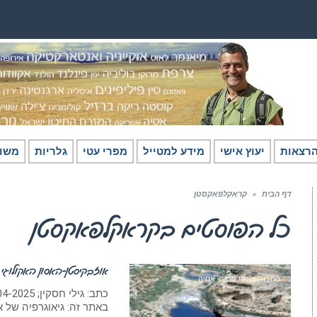
רצאות
יעוץ אישי
מידע למטייל
מפרי עטי
גלריות
משו
דף הבית
»
קראקלפאקסטן
כל הפוסטים ב
קראקלפאקסטן
אוזבקיסטן-האסון האקולוגי ש
כתבות ויומני מסע - אסיה
באתר זה: גיאוגרפיה של א