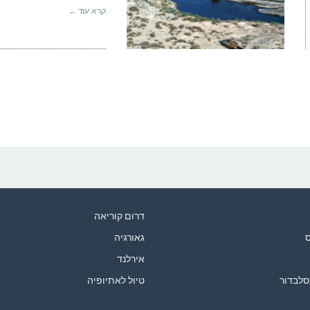
קרא עוד ←
דרום קוריאה
ס
גאורגיה
אירלנד
סלבדור
טיול לאתיופיה