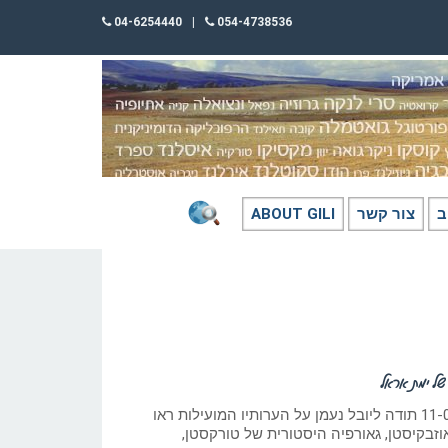
04-6254440
|
054-4738536
ב
צור קשר
ABOUT GILI
ל ימת אראל
כתב: גילי חסקין; 11-04-2025 תודה ליובל נעמן על הערותיו המועילות ראו
וזבקיסטן, גאורפיה היסטורית של טורקסטן,