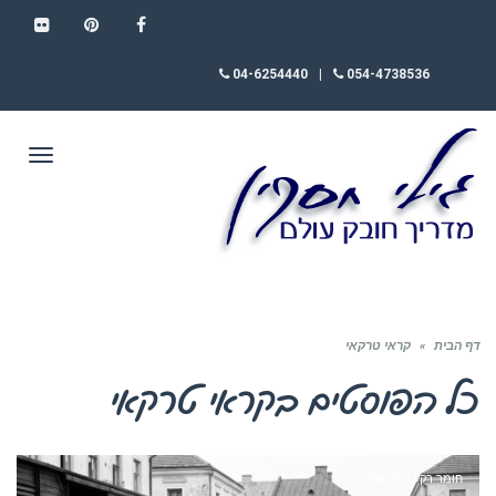
FLICKR
PINTEREST
FACEBOOK
04-6254440
|
054-4738536
תפריט
דף הבית
»
קראי טרקאי
כל הפוסטים ב
קראי טרקאי
חומר רקע - אירופה