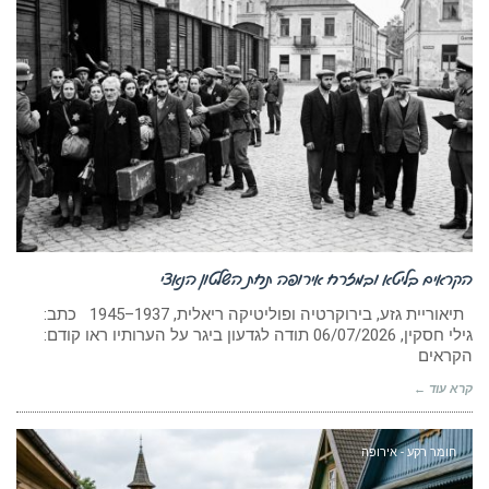
הקראים בליטא ובמזרח אירופה תחת השלטון הנאצי
תיאוריית גזע, בירוקרטיה ופוליטיקה ריאלית, 1937–1945 כתב:
גילי חסקין, ‏06/07/2026 תודה לגדעון ביגר על הערותיו ראו קודם:
הקראים
קרא עוד ←
חומר רקע - אירופה