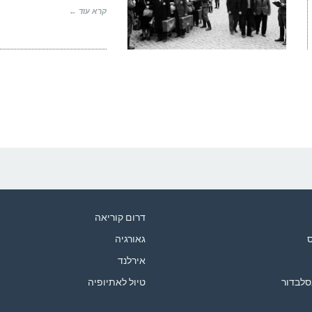
קרא עוד ←
דרום קוריאה
ס
גאורגיה
אירלנד
סלבדור
טיול לאתיופיה