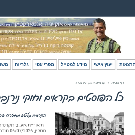
רצאות
יעוץ אישי
מידע למטייל
מפרי עטי
גלריות
משו
דף הבית
»
קראים וחוקי נירנברג
כל הפוסטים ב
קראים וחוקי נירנב
הקראים בליטא ובמזרח אירו
חומר רקע - אירופה
חסקין, ‏06/07/2026 תודה לגדעון ביגר על הערותיו ראו קודם: הקראים