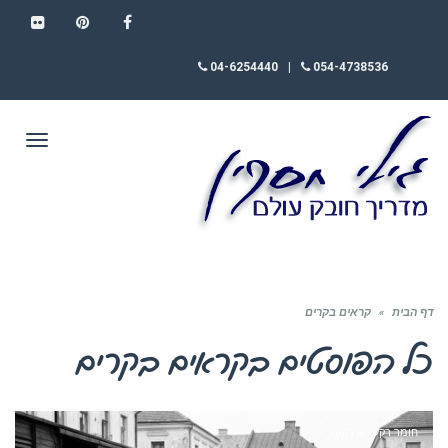
FLICKR
PINTEREST
FACEBOOK
04-6254440
|
054-4738536
תפריט
דף הבית
»
קראים בקרים
כל הפוסטים ב
קראים בקרים
חומר רקע - אירופה