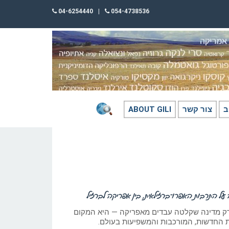
04-6254440
|
054-4738536
ב
צור קשר
ABOUT GILI
ל התרבות האפרו־ברזילאית, בין אפריקה לברזיל
ה רק מדינה שקלטה עבדים מאפריקה — היא המקום
ת החדשות, המורכבות והמשפיעות בעולם.