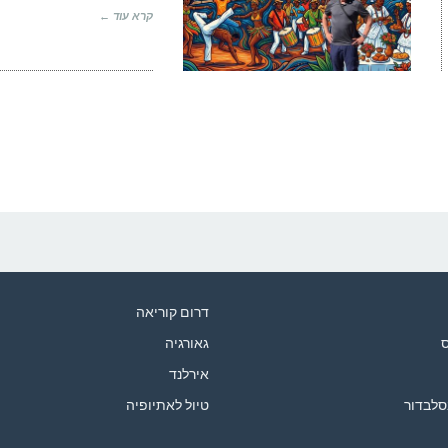
קרא עוד ←
דרום קוריאה
ס
גאורגיה
אירלנד
סלבדור
טיול לאתיופיה