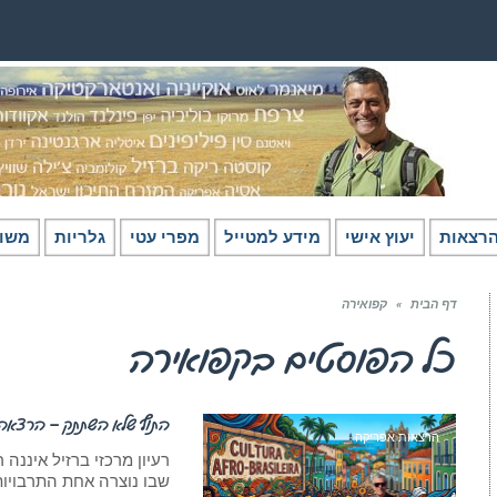
רצאות
יעוץ אישי
מידע למטייל
מפרי עטי
גלריות
משו
דף הבית
»
קפואירה
כל הפוסטים ב
קפואירה
התוף שלא השתתק – הרצאה ע
הרצאות אפריקה
רעיון מרכזי ברזיל איננ
שבו נוצרה אחת התרבויו