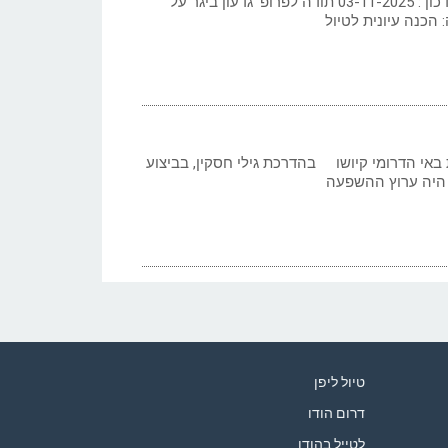
כתב: גילי חסקין; 2010. עדכון : 03-11-2025 תודה לפרופ’ גדעון ביגר על
 הכנה עיונית לטיול
 באי הדרומי קיושו בהדרכת גילי חסקין, בביצוע
 היה ערוץ ההשפעה
טיול ליפן
דרום הודו
לטייל בהודו