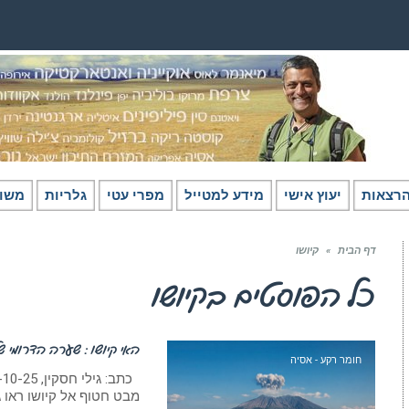
רצאות
יעוץ אישי
מידע למטייל
מפרי עטי
גלריות
משו
דף הבית
»
קיושו
כל הפוסטים ב
קיושו
האי קיושו : שערה הדרומי של
חומר רקע - אסיה
מבט חטוף אל קיושו ראו ג