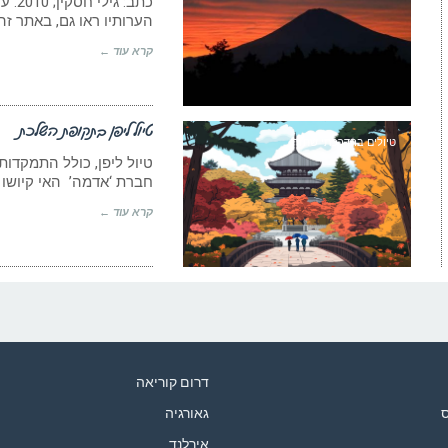
הערותיו ראו גם, באתר זה:
קרא עוד ←
טיול ליפן בתקופת השלכת
טיולים בהדרכתי שחזרו
טיול ליפן, כולל התמקדות
חברת ‘אדמה’ האי קיושו
קרא עוד ←
דרום קוריאה
ס
גאורגיה
אירלנד