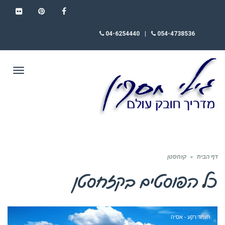
FLICKR
PINTEREST
FACEBOOK
04-6254440
|
054-4738536
תפריט
דף הבית
»
קזחסטן
כל הפוסטים ב
קזחסטן
חומר רקע - אסיה