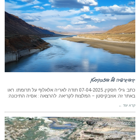
גיאוגרפיה של אוזבקיסטן
כתב: גילי חסקין; 07-04-2025 תודה לאריה אלאלוף על תרומתו. ראו
באתר זה: אוזבקיסטן – המלצות לקריאה. להרצאה : אסיה התיכונה:
קרא עוד ←
כתבות ויומני מסע - אסיה