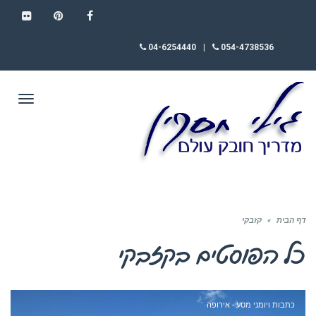
FLICKR
PINTEREST
FACEBOOK
04-6254440
|
054-4738536
תפריט
דף הבית
»
קזבקי
כל הפוסטים ב
קזבקי
כתבות ויומני מסע - אירופה