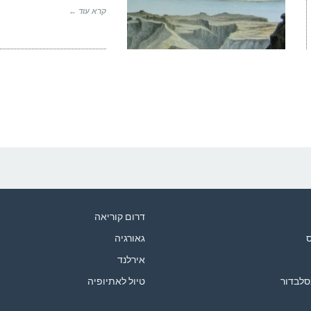
קרא עוד ←
דרום קוריאה
ס
גאורגיה
אירלנד
סלבדור
טיול לאתיופיה