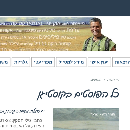
רצאות
יעוץ אישי
מידע למטייל
מפרי עטי
גלריות
משו
דף הבית
»
קוסטיגן
כל הפוסטים ב
קוסטיגן
ים המלח: מקומו בתרבות וב
חומר רקע - ישראל
העזרה, על האכפתיות והאמ