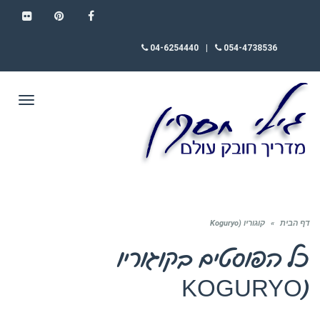
FLICKR
PINTEREST
FACEBOOK
04-6254440
|
054-4738536
תפריט
דף הבית
»
קוגוריו (Koguryo
כל הפוסטים ב
קוגוריו
(KOGURYO