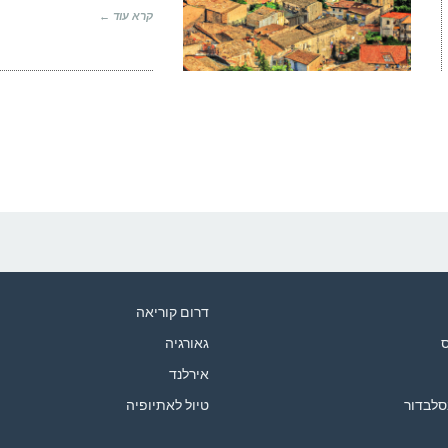
קרא עוד ←
דרום קוריאה
ס
גאורגיה
אירלנד
סלבדור
טיול לאתיופיה