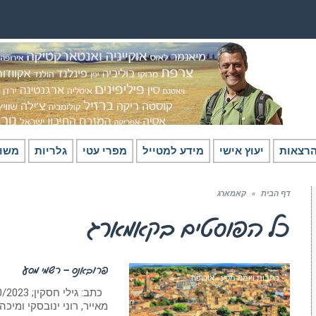
רצאות
יעוץ אישי
מידע למטייל
מפרי עטי
גלריות
משו
דף הבית
»
קאמארג
כל הפוסטים ב
קאמארג
פרובאנס – רשמי מסע
כתבות ויומני מסע - אירופה
מאייר, רוני ינובסקי ומיכה