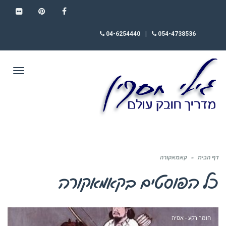
FLICKR
PINTEREST
FACEBOOK
04-6254440
|
054-4738536
תפריט
דף הבית
»
קאמאקורה
כל הפוסטים ב
קאמאקורה
חומר רקע - אסיה