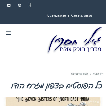
FLICKR
PINTEREST
FACEBOOK
04-6254440
|
054-4738536
תפריט
דף הבית
»
צפון מזרח הודו
כל הפוסטים ב
צפון מזרח הודו
חומר רקע - אסיה