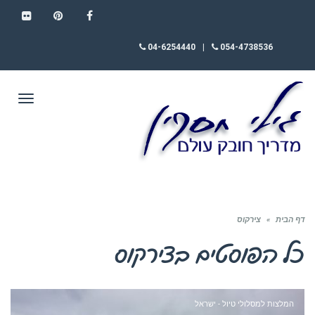
FLICKR
PINTEREST
FACEBOOK
04-6254440
|
054-4738536
תפריט
דף הבית
»
צירקוס
כל הפוסטים ב
צירקוס
המלצות למסלולי טיול - ישראל