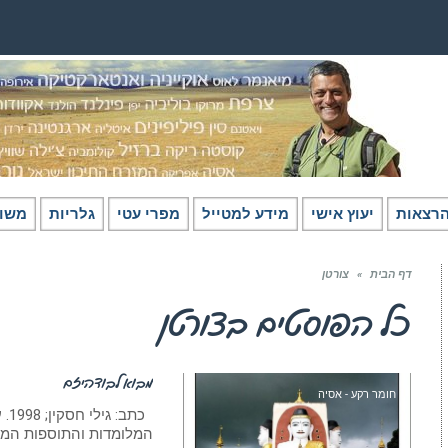
רצאות
יעוץ אישי
מידע למטייל
מפרי עטי
גלריות
משו
דף הבית
»
צורטן
כל הפוסטים ב
צורטן
מבוא לבודהיזם
חומר רקע - אסיה
המלומדות והתוספות המ