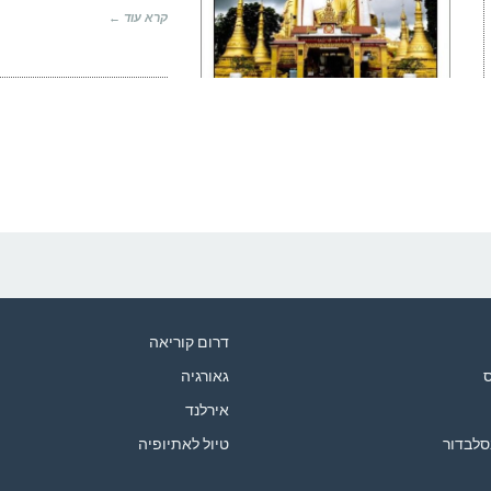
קרא עוד ←
דרום קוריאה
ס
גאורגיה
אירלנד
סלבדור
טיול לאתיופיה