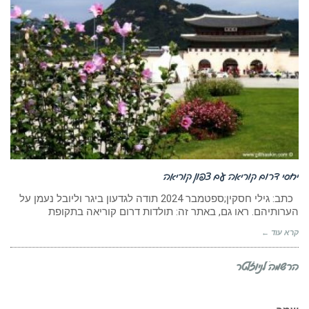
יחסי דרום קוריאה עם צפון קוריאה
כתב: גילי חסקין;ספטמבר 2024 תודה לגדעון ביגר וליובל נעמן על
הערותיהם. ראו גם, באתר זה: תולדות דרום קוריאה בתקופת
קרא עוד ←
הרשמה לניוזלטר