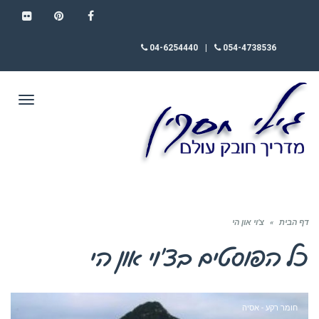
FLICKR
PINTEREST
FACEBOOK
04-6254440
|
054-4738536
תפריט
דף הבית
»
צ’וי און הי
כל הפוסטים ב
צ’וי און הי
חומר רקע - אסיה