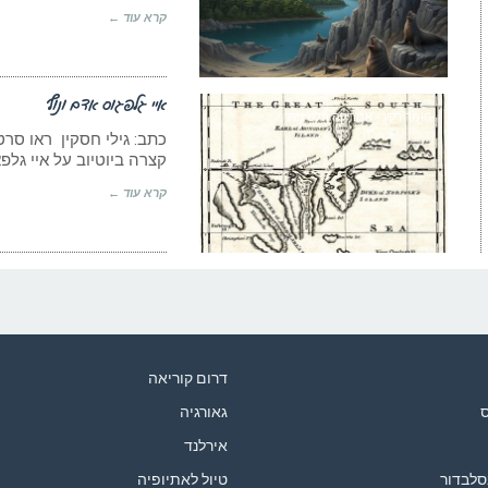
קרא עוד ←
איי גלפגוס אדם ונוף
חומר רקע - אמריקה הלטינית
כתב: גילי חסקין ראו סרט
קצרה ביוטיוב על איי גלפ
קרא עוד ←
דרום קוריאה
ס
גאורגיה
אירלנד
סלבדור
טיול לאתיופיה