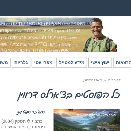
רצאות
יעוץ אישי
מידע למטייל
מפרי עטי
גלריות
משו
דף הבית
»
צ’ארלס דרווין
כל הפוסטים ב
צ’ארלס דרווין
המדבר הפטגוני
חומר רקע - אמריקה הלטינית
פטגוניה, נופים ואנשים ט