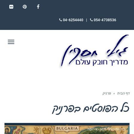
FLICKR
PINTEREST
FACEBOOK
04-6254440
|
054-4738536
תפריט
דף הבית
»
פרניק
כל הפוסטים ב
פרניק
כתבות ויומני מסע - אירופה