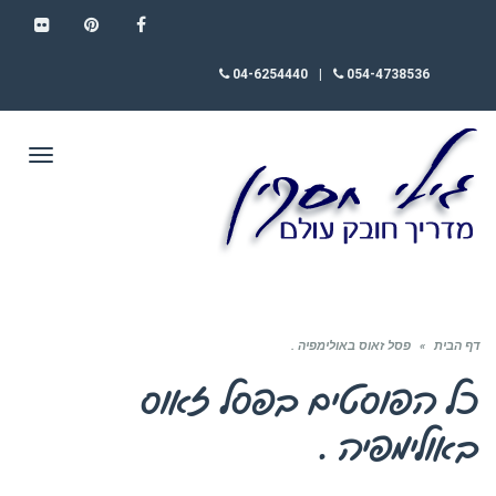
FLICKR
PINTEREST
FACEBOOK
04-6254440
|
054-4738536
תפריט
דף הבית
»
פסל זאוס באולימפיה .
כל הפוסטים ב
פסל זאוס
באולימפיה .