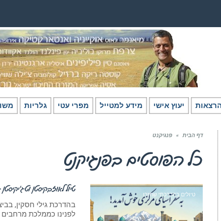
רצאות
יעוץ אישי
מידע למטייל
מפרי עטי
גלריות
משו
דף הבית
»
פנגיקנט
כל הפוסטים ב
פנגיקנט
טיול לאוזבקיסטן וטג’יקיסטן – ת
טיולים בהדרכתי שחזרו
בהדרכת גילי חסקין, בבי
לפנינו כממלכת מרחבים פ