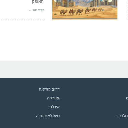
האופק
קרא עוד ←
דרום קוריאה
ס
גאורגיה
אירלנד
סלבדור
טיול לאתיופיה