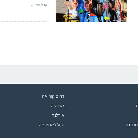
קרא עוד ←
דרום קוריאה
ס
גאורגיה
אירלנד
סלבדור
טיול לאתיופיה