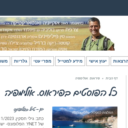
רצאות
יעוץ אישי
מידע למטייל
מפרי עטי
גלריות
משו
דף הבית
»
פיראוס. אולימפיה
כל הפוסטים ב
פיראוס. אולימפיה
יוון – טיול בפלופונס
המלצות למסלולי טיול - אירופה
של YNET: הפלופונ