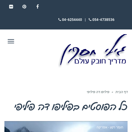
FLICKR
PINTEREST
FACEBOOK
04-6254440
|
054-4738536
תפריט
דף הבית
»
פיליפו דה פיליפי
כל הפוסטים ב
פיליפו דה פיליפי
חומר רקע - אפריקה