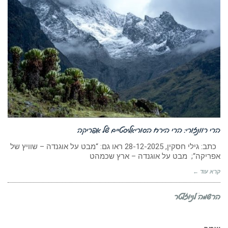
הרי רוונזורי: הרי הירח הסוריאליסטיים של אפריקה
כתב: גילי חסקין, 28-12-2025 ראו גם: “מבט על אוגנדה – שוויץ של
אפריקה“; מבט על אוגנדה – ארץ שכמהט
קרא עוד ←
הרשמה לניוזלטר