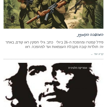
המהפכה הקובנית
פידל קסטרו ומהפכת ה-26 ביולי כתב: גילי חסקין ראו קודם, באתר
זה: תולדות קובה מקבלת העצמאות ועד למהפכה. ראו
קרא עוד ←
חומר רקע - אמריקה הלטינית