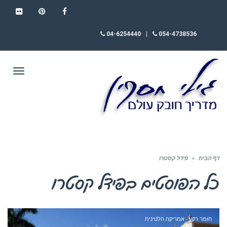
FLICKR
PINTEREST
FACEBOOK
04-6254440
|
054-4738536
תפריט
דף הבית
»
פידל קסטרו
כל הפוסטים ב
פידל קסטרו
חומר רקע - אמריקה הלטינית