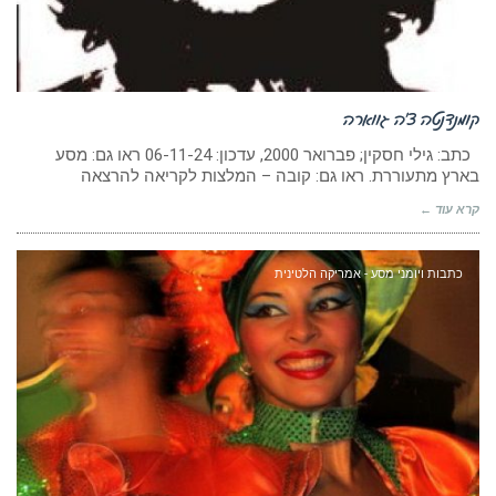
קומנדנטה צ’ה גווארה
כתב: גילי חסקין; פברואר 2000, עדכון: 06-11-24 ראו גם: מסע
בארץ מתעוררת. ראו גם: קובה – המלצות לקריאה להרצאה
קרא עוד ←
כתבות ויומני מסע - אמריקה הלטינית