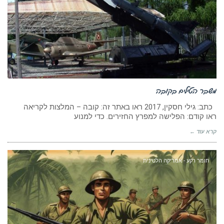
משבר הטילים בקובה
כתב: גילי חסקין, 2017 ראו באתר זה: קובה – המלצות לקריאה
ראו קודם: הפלישה למפרץ החזירים. כדי למנוע
קרא עוד ←
חומר רקע - אמריקה הלטינית