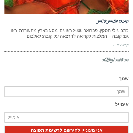
קובה מזווית אישית
כתב: גילי חסקין; פברואר 2000 ראו גם: מסע בארץ מתעוררת. ראו
גם: קובה – המלצות לקריאה להרצאה על קובה: לאלבום
קרא עוד ←
הרשמה לניוזלטר
שמך
אימייל